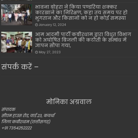
भावना बोहरा ने किया पण्डरिया शक्कर
कारखाने का निरिक्षण, कहा तय समय पर हो
भुगतान और किसानों को न हो कोई समस्या
January 12, 2024
आम आदमी पार्टी कबीरधाम द्वारा विधुत विभाग
को अघोषित बिजली की कटौती के सम्बंध में
ज्ञापन सौंपा गया,
May 27, 2023
संपर्क करें –
मोनिका अग्रवाल
संपादक
सीएम हाउस रोड, वार्ड 23, कवर्धा
जिला कबीरधाम (छत्तीसगढ़)
+91 7354252222