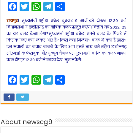
F
T
W
T
S
a
w
h
el
h
रायपुर
। मुख्यमंत्री भूपेश बघेल बुधवार 9 मार्च को दोपहर 12.30 बजे
c
itt
a
e
ar
विधानसभा में छत्तीसगढ़ का वार्षिक बजट प्रस्तुत करेंगे। वित्तीय वर्ष 2022-23
e
er
ts
gr
e
का यह बजट कैसा होगा?मुख्यमंत्री भूपेश बघेल अपने बजट के पिटारे में
किसके लिए क्या लेकर आए हैं? किसे क्या मिलेगा? बजट में क्या है खास?
b
A
a
इन सवालों का जवाब जानने के लिए आप हमारे साथ बने रहिए। छत्तीसगढ़
o
p
m
सीएमओ के फेसबुक और यूट्यूब चैनल पर मुख्यमंत्री बघेल का बजट भाषण
o
p
कल दोपहर 12.30 बजे से लाइव देख-सुन सकेंगे।
k
F
T
W
T
S
a
w
h
el
h
c
itt
a
e
ar
e
er
ts
gr
e
b
A
a
About newscg9
o
p
m