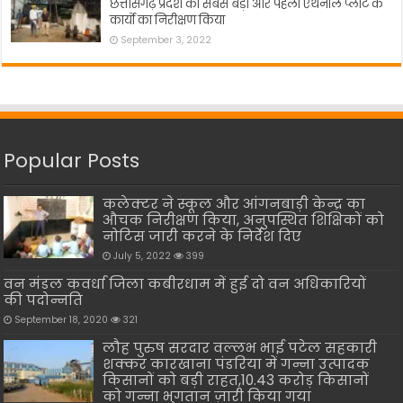
छत्तीसगढ़ प्रदेश का सबसे बड़ा और पहला एथनॉल प्लांट के
कार्यो का निरीक्षण किया
September 3, 2022
Popular Posts
कलेक्टर ने स्कूल और आंगनबाड़ी केन्द्र का
औचक निरीक्षण किया, अनुपस्थित शिक्षिकों को
नोटिस जारी करने के निर्देश दिए
July 5, 2022
399
वन मंडल कवर्धा जिला कबीरधाम में हुई दो वन अधिकारियों
की पदोन्नति
September 18, 2020
321
लौह पुरुष सरदार वल्लभ भाई पटेल सहकारी
शक्कर कारखाना पंडरिया में गन्ना उत्पादक
किसानों को बड़ी राहत,10.43 करोड़ किसानों
को गन्ना भुगतान ज़ारी किया गया