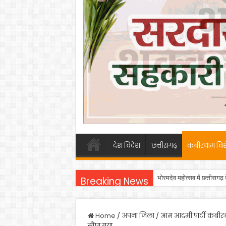
देश विदेश
छत्तीसगढ़
कबीरधाम विश
भोरमदेव महोत्सव में छत्तीसगढ़
Breaking News
Home
/
अपना जिला
/
आम आदमी पार्टी कबीरधाम
सौंपा गया,