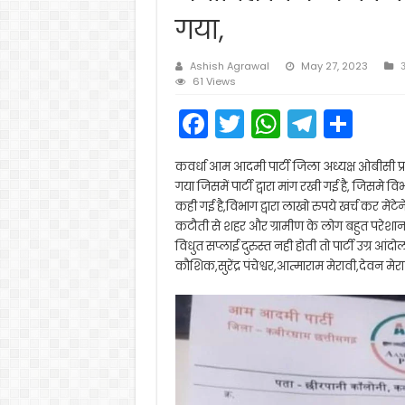
गया,
Ashish Agrawal
May 27, 2023
61 Views
F
T
W
T
S
a
w
h
el
h
कवर्धा आम आदमी पार्टी जिला अध्यक्ष ओबीसी प्रकोष्ट 
c
itt
a
e
ar
गया जिसमें पार्टी द्वारा मांग रखी गई है, जिसमे वि
e
er
ts
gr
e
कही गई है,विभाग द्वारा लाखो रुपये खर्च कर मेंटे
कटौती से शहर और ग्रामीण के लोग बहुत परेशान है
b
A
a
विधुत सप्लाई दुरुस्त नही होती तो पार्टी उग्र आ
o
p
m
कौशिक,सुरेंद्र पंचेश्वर,आत्माराम मेरावी,देवन मे
o
p
k