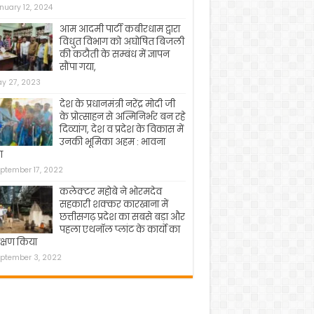
nuary 12, 2024
आम आदमी पार्टी कबीरधाम द्वारा
विधुत विभाग को अघोषित बिजली
की कटौती के सम्बंध में ज्ञापन
सौंपा गया,
y 27, 2023
देश के प्रधानमंत्री नरेंद्र मोदी जी
के प्रोत्साहन से अत्मिनिर्भर बन रहे
दिव्यांग, देश व प्रदेश के विकास में
उनकी भूमिका अहम : भावना
ा
ptember 17, 2022
कलेक्टर महोबे ने भोरमदेव
सहकारी शक्कर कारखाना में
छत्तीसगढ़ प्रदेश का सबसे बड़ा और
पहला एथनॉल प्लांट के कार्यो का
क्षण किया
ptember 3, 2022