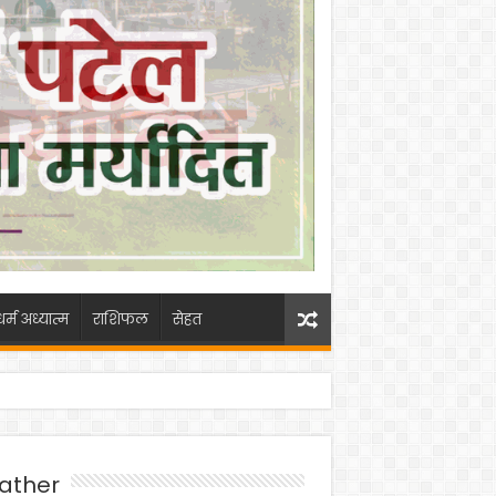
धर्म अध्यात्म
राशिफल
सेहत
ather