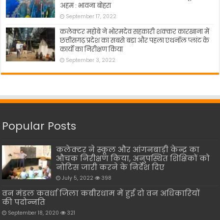
अहम : भावना बोहरा
September 17, 2022
कलेक्टर महोबे ने भोरमदेव सहकारी शक्कर कारखाना में
छत्तीसगढ़ प्रदेश का सबसे बड़ा और पहला एथनॉल प्लांट के
कार्यो का निरीक्षण किया
September 3, 2022
Popular Posts
कलेक्टर ने स्कूल और आंगनबाड़ी केन्द्र का
औचक निरीक्षण किया, अनुपस्थित शिक्षिकों को
नोटिस जारी करने के निर्देश दिए
July 5, 2022
398
वन मंडल कवर्धा जिला कबीरधाम में हुई दो वन अधिकारियों
की पदोन्नति
September 18, 2020
321