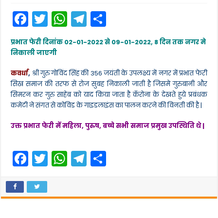
F
T
W
T
S
a
w
h
el
h
प्रभात फेरी दिनांक 02-01-2022 से 09-01-2022, 8 दिन तक नगर मे
c
itt
a
e
ar
निकाली जाएगी
e
er
ts
gr
e
कवर्धा
,
श्री गुरु गोविंद सिंह की 356 जयंती के उपलक्ष्य में नगर में प्रभात फेरी
b
A
a
सिख समाज की तरफ से रोज सुबह निकाली जाती है जिसमे गुरुबानी और
o
p
m
सिमरन कर गुरु साहेब को याद किया जाता है कॅरोना के देखते हुये प्रबंधक
कमेटी ने संगत से कोविड के गाइडलाइंस का पालन करने की विनती की है |
o
p
k
उक्त प्रभात फेरी में महिला, पुरुष, बच्चे सभी समाज प्रमुख उपस्थिति थे |
F
T
W
T
S
a
w
h
el
h
c
itt
a
e
ar
e
er
ts
gr
e