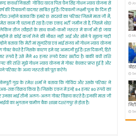
सखण्ड कवर्धा निवासी गोविंदा यादव पिता चैन सिंह गोधन न्याय योजना से
Ja
्ष की दिपावली यादगार साबित हुई है। दिपावली लक्ष्मी पूजा के दिन ही
उन्होंने बताया कि हमारे छः सदस्यों का परिवार जिसमें माता जी मैं,
से मेरा काम गौ चराना ही रहा है। एक एकड़ भर्री जमीन तो है, जिसमें थोड़ा
िन तीज त्यौहारों के साथ कभी-कभी जरूरत में कर्जा भी हो जाया
Ma
हीने से कोई कर्जा लेने की नौबत नहीं आई और सोने पे सुहागा गाड़ी
न्होंने बताया कि मेरी मां सुन्दरिया एवं भाई संजय भी गोधन न्याय योजना
गोबर बेचते है जिसके कारण हमे यह आमदनी हुई है। इस दिवाली, हिरो
रूपये है उसे मैने 40 हजार रूपये देकर खरीदा है। बाकी बची राशि
पए की राशि मुझे गोधन न्याय योजना में गोबर बेचकर प्राप्त हुई है और
बोहर
ने परिवार के अन्य जरूरतों को पूरा करेंगे।
Se
सोनपूरी गुढ़ा के रमेश शर्मा ने बताया कि गोविंदा और उसके परिवार ने
 अब-तक विक्रय किया है। जिसके एवज में इन्हे 84 हजार 80 रूपये का
ं और उनका भाई तीनों अलग-अलग गोबर विक्रय करते है। इनकी माता जी
ाईयों का भुगतान ग्रामीण बैक शाखा दशरंगपुर से होता है।
निरी
Se