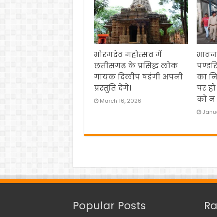
भोरमदेव महोत्सव में
भावना
छत्तीसगढ़ के प्रसिद्ध लोक
पण्डर
गायक दिलीप षडंगी अपनी
का नि
प्रस्तुति देंगे।
पर हो
को न 
March 16, 2026
Janua
Popular Posts
Ra