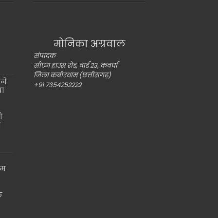
मोनिका अग्रवाल
संपादक
सीएम हाउस रोड, वार्ड 23, कवर्धा
जिला कबीरधाम (छत्तीसगढ़)
ने
+91 7354252222
या
ो
ो
ाम
े