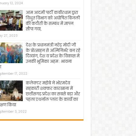
nuary 12, 2024
आम आदमी पार्टी कबीरधाम द्वारा
विधुत विभाग को अघोषित बिजली
की कटौती के सम्बंध में ज्ञापन
सौंपा गया,
y 27, 2023
देश के प्रधानमंत्री नरेंद्र मोदी जी
के प्रोत्साहन से अत्मिनिर्भर बन रहे
दिव्यांग, देश व प्रदेश के विकास में
उनकी भूमिका अहम : भावना
ा
ptember 17, 2022
कलेक्टर महोबे ने भोरमदेव
सहकारी शक्कर कारखाना में
छत्तीसगढ़ प्रदेश का सबसे बड़ा और
पहला एथनॉल प्लांट के कार्यो का
क्षण किया
ptember 3, 2022