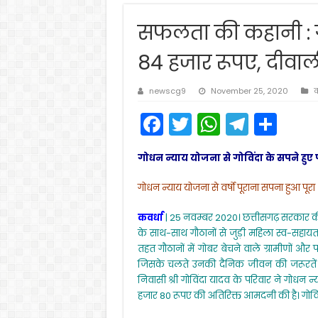
सफलता की कहानी : ग
84 हजार रूपए, दीवा
newscg9
November 25, 2020
क
F
T
W
T
S
a
w
h
el
h
गोधन न्याय योजना से गोविंदा के सपने हुए पू
c
itt
a
e
ar
e
er
ts
gr
e
गोधन न्याय योजना से वर्षो पूराना सपना हुआ पूरा
b
A
a
कवर्धा
| 25 नवम्बर 2020। छत्तीसगढ़ सरकार की म
o
p
m
के साथ-साथ गौठानों से जुड़ी महिला स्व-सहाय
तहत गौठानों में गोबर बेचने वाले ग्रामीणों और
o
p
जिसके चलते उनकी दैनिक जीवन की जरूरतें स
k
निवासी श्री गोविंदा यादव के परिवार ने गोध
हजार 80 रूपए की अतिरिक्त आमदनी की है। गोविं