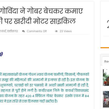
ोविंदा ने गोबर बेचकर कमाए
ली पर खरीदी मोटर साइकिल
on
वर्धा
,
छत्तीसगढ़
Comments Off
23 Views
सफलता
की
कहानी
:
गोविंदा
रे
ने
गोबर
Re
बेचकर
कमाए
84
हत्वाकांक्षी योजना गोधन न्याय योजना ग्रामीणों, किसानों, गौपालकों
हजार
ता समूह की महिलाओं की आमदनी में इजाफा हो रही है। इस योजना के
रूपए,
दीवाली
 पशुपालकों, चरवाहों को हर पखवाड़े में अच्छी खासी आमदनी हो रही है,
पर
हजता से पूरी होने लगी है। कबीरधाम जिले के कवर्धा विकासखंड
खरीदी
न न्याय योजना के तहत 420.4 क्विंटल गोबर बेचकर इसके एवज में 84
मोटर
दा ने इस राशि से एक डिलक्स गाड़ी खरीदा है।
साइकिल