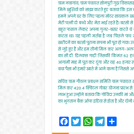
ग्राम नवागांव, ग्राम पंचायत सोनपुरी गुढ़ा विका
मिले खुशियों को साझा करते हुए बताया कि इस वर
हमने अपने घर के लिए पहला मोटर सायकल खरीदा। 
मेरी पत्नी दो बच्चे और मेरा भाई रहते है। बरसो 
बहुत फसल लेकर अपना गुजर-बसर करते थे लेक
करता था। यह पहली मर्तबा है जब पिछले पांच म
खरीदनें का बरसों पूराना सपना भी पूरा हो गया। उ
से जुड़े हुए है और हम तीनों मिल कर अलग-अलग 
का सी.डी. डिलक्स गाड़ी जिसकी किमत 62 हजार 
आगामी माह में पूरा कर दुंगा और यह 40 हजार रू
बचा पैसा भी हमारे खाते में आने वाला है जिससे अप
सचिव ग्राम गौठान प्रबंधन समिति ग्राम पंचायत 
मिल कर 420.4 क्विंटल गोबर योजना प्रारंभ से
लाभ हुआ उन्होंने बताया कि गोविंदा उनकी मा
का भुगतान बैंक ऑफ इंडिया से होता है और दोनो भ
F
T
W
T
S
a
w
h
el
h