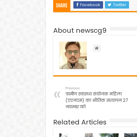
c
itt
a
e
ar
Facebook
Twitter
Share
e
er
ts
gr
e
b
A
a
About newscg9
o
p
m
o
p
k
Previous
ग्रामीण स्वास्थ्य संयोजक महिला
(एएनएम) का भौतिक सत्यापन 27
नवम्बर को
Related Articles