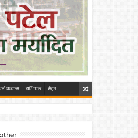
धर्म अध्यात्म
राशिफल
सेहत
ather