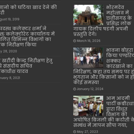
ानो को घटिया खाद देने की
भोरमदेव
ारी
महोत्सव में
छत्तीसगढ़ के
gust 19, 2019
प्रसिद्ध लोक
दस्थ कलेक्टर शर्मा ने
गायक दिलीप षडंगी अपनी
ुक्त कलेक्टोरेट कार्यालय में
प्रस्तुति देंगे।
ालित विभिन्न विभागों का
March 16, 2026
 निरीक्षण किया
भावना बोहरा 
y 28, 2020
किया पण्डरि
खरीदी केन्द्र निरीक्षण हेतु
शक्कर
ंचे संसदीय सचिव
कारखाने का
ारिकाधीश यादव
निरिक्षण, कहा तय समय पर ह
भुगतान और किसानों को न ह
nuary 8, 2021
कोई समस्या
January 12, 2024
आम आदमी
पार्टी कबीरध
द्वारा विधुत
विभाग को
अघोषित बिजली की कटौती क
सम्बंध में ज्ञापन सौंपा गया,
May 27, 2023