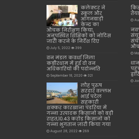
कलेक्टर ने
किस
स्कूल और
तैय
आंगनबाड़ी
Au
केन्द्र का
नवप
औचक निरीक्षण किया,
संय
अनुपस्थित शिक्षिकों को नोटिस
संच
जारी करने के निर्देश दिए
औचक
July 5, 2022
399
Ma
वन मंडल कवर्धा जिला
धान 
कबीरधाम में हुई दो वन
पहु
अधिकारियों की पदोन्नति
द्व
September 18, 2020
321
Ja
लौह पुरुष
सरदार वल्लभ
भाई पटेल
सहकारी
शक्कर कारखाना पंडरिया में
गन्ना उत्पादक किसानों को बड़ी
राहत,10.43 करोड़ किसानों को
गन्ना भुगतान ज़ारी किया गया
August 28, 2022
269