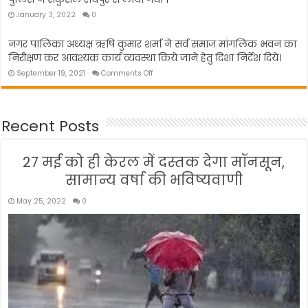
January 3, 2022
0
नगर पालिका अध्यक्ष ऋषि कुमार शर्मा ने सर्व समाज मांगलिक भवन का
निरीक्षण कर आवश्यक कार्य व्यवस्था किये जाने हेतु दिशा निर्देश दिये।
on
September 19, 2021
Comments Off
नगर
पालिका
अध्यक्ष
ऋषि
Recent Posts
कुमार
शर्मा
ने
27 मई को ही केरल में दस्तक देगा मॉनसून,
सर्व
समाज
सामान्य वर्षा की भविष्यवाणी
मांगलिक
भवन
May 25, 2022
0
का
निरीक्षण
कर
आवश्यक
कार्य
व्यवस्था
किये
जाने
हेतु
दिशा