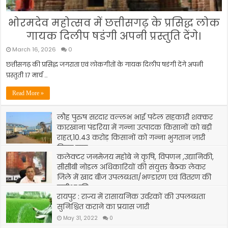
भोरमदेव महोत्सव में छत्तीसगढ़ के प्रसिद्ध लोक
गायक दिलीप षडंगी अपनी प्रस्तुति देंगे।
March 16, 2026
0
छत्तीसगढ़ की प्रसिद्ध जगराता एवं लोकगीतों के गायक दिलीप षडंगी देंगे अपनी
प्रस्तुती 17 मार्च …
Read More »
लौह पुरुष सरदार वल्लभ भाई पटेल सहकारी शक्कर
कारखाना पंडरिया में गन्ना उत्पादक किसानों को बड़ी
राहत,10.43 करोड़ किसानों को गन्ना भुगतान ज़ारी
किया गया
कलेक्टर जनमेजय महोबे ने कृषि, विपणन ,उद्यानिकी,
August 28, 2022
0
सीसीबी नोडल अधिकारियों की संयुक्त बैठक लेकर
जिले में खाद बीज उपलब्धता/भण्डारण एवं वितरण की
समीक्षा की
रायपुर : राज्य में रासायनिक उर्वरकों की उपलब्धता
July 6, 2022
0
सुनिश्चित कराने का प्रयास जारी
May 31, 2022
0