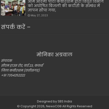
आम आदमी पार्टी कबीरधाम द्वारा विधुत विभाग
को अघोषित बिजली की कटौती के सम्बंध में
ज्ञापन सौंपा गया,
May 27, 2023
संपर्क करें –
मोनिका अग्रवाल
संपादक
सीएम हाउस रोड, वार्ड 23, कवर्धा
जिला कबीरधाम (छत्तीसगढ़)
+91 7354252222
Designed by
SBS India
© Copyright 2026,
NewsCG9
All Rights Reserved