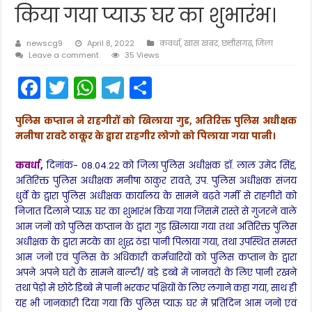
किया गया प्याऊ घर का शुभारंभ।
newscg9
April 8, 2022
कवर्धा
,
खास खबर
,
छत्तीसगढ़
,
जिला
Leave a comment
35 Views
F
T
W
T
S
a
w
h
el
h
पुलिस कप्तान ने राहगीरों को खिलाया गुड, अतिरिक्त पुलिस अधीक्षक
c
itt
a
e
ar
मनीषा रावटे ठाकूर के द्वारा राहगीर लोगो को पिलाया गया पानी।
e
er
ts
gr
e
कवर्धा
,
दिनांक- 08.04.22 को जिला पुलिस अधीक्षक डॉ. लाल उमेद सिंह,
b
A
a
अतिरिक्त पुलिस अधीक्षक मनीषा ठाकुर रावते, उप. पुलिस अधीक्षक संजय
o
p
m
धुर्वे के द्वारा पुलिस अधीक्षक कार्यालय के सामने बढ़ते गर्मी से राहगीरों को
निजात दिलाने प्याऊ घर का शुभारंभ किया गया जिसमें रास्ते से गुजरने वाले
o
p
आम जनों को पुलिस कप्तान के द्वारा गुड़ खिलाया गया तथा अतिरिक्त पुलिस
k
अधीक्षक के द्वारा मटके का शुद्ध ठंडा पानी पिलाया गया, तथा उपस्थित समस्त
आम जनों एवं पुलिस के अधिकारी कर्मचारियों को पुलिस कप्तान के द्वारा
अपने अपने घरों के सामने बाल्टी/ बड़े डब्बे में जानवरों के लिए पानी रखने
तथा पेड़ों में छोटे डिब्बे में पानी भरकर पक्षियों के लिए लगाने कहा गया, साथ ही
यह भी जानकारी दिया गया कि पुलिस प्याऊ घर में प्रतिदिन आम जनों एवं