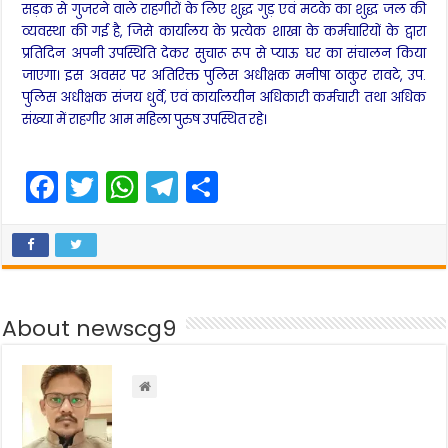
सड़क से गुजरने वाले राहगीरों के लिए शुद्ध गुड़ एवं मटके का शुद्ध जल की
व्यवस्था की गई है, जिसे कार्यालय के प्रत्येक शाखा के कर्मचारियों के द्वारा
प्रतिदिन अपनी उपस्थिति देकर सुचारू रूप से प्याऊ घर का संचालन किया
जाएगा। इस अवसर पर अतिरिक्त पुलिस अधीक्षक मनीषा ठाकुर रावटे, उप.
पुलिस अधीक्षक संजय धुर्वे, एवं कार्यालयीन अधिकारी कर्मचारी तथा अधिक
संख्या में राहगीर आम महिला पुरुष उपस्थित रहे।
F
T
W
T
S
a
w
h
el
h
c
itt
a
e
ar
e
er
ts
gr
e
b
A
a
About newscg9
o
p
m
o
p
k