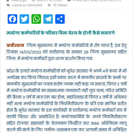
Leave a comment
16 Views
F
T
W
T
S
a
w
h
el
h
मनरेगा कर्मचारियों के परिवार बिना वेतन के होली कैसे मनाएंगे
c
itt
a
e
ar
e
er
ts
gr
e
कबीरधाम
जिला मुख्यालय में मनरेगा कर्मचारियों में रोष व्यप्त हैं, इस हेतु
दिनांक 14/03/2022 को छत्तीसगढ़ के समस्त 28 जिला मुख्यालय सहित
b
A
a
जिला में मनरेगा कर्मचारी द्वारा धरना प्रदर्शन किया गया
o
p
m
प्रदेश के हजारों मनरेगा कर्मचारियों को भूपेश सरकार ने अपने 4थे बजट में भी
o
p
अनदेखा कर किया निराश| इसी प्रकार सदन में माननीय सदस्यों के प्रश्नों पर
k
माननीय मुख्यमंत्री का जवाब संतोष जनक नहीं कहा जा सकता, विगत 3 वर्षों
में मनरेगा कर्मचारियों का संख्यात्मक जानकारी नहीं जुटा पाना, गठित समिति
की बैठक 3 वर्ष में मात्र एक बार होना, महाधिवक्ता से विगत 3 वर्षों में अभिमत
नहीं आना मनरेगा कर्मचारियों के नियमितीकरण के प्रति एक साजिस प्रतीत
होता है| भूपेश सरकार के इस कार्यवाही से छत्तीसगढ़ मनरेगा कर्मचारी संघ में
काफी निराश और आक्रोशित हैं। मनरेगाकर्मियों के अपने नियमितीकरण
सहित रोजगार सहायकों के वेतनमान निर्धारित कर 1966 अधिनियम लागू
करने की मांगों के लिए जमीन-आसमान एक कर आगामी समय में अनिश्चित