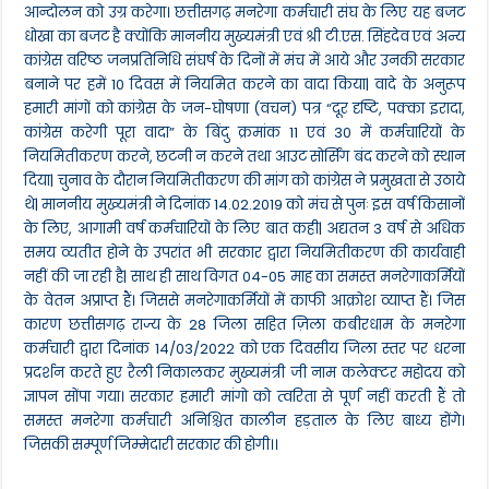
आन्दोलन को उग्र करेगा। छत्तीसगढ़ मनरेगा कर्मचारी संघ के लिए यह बजट
धोखा का बजट है क्योंकि माननीय मुख्यमंत्री एवं श्री टी.एस. सिंहदेव एवं अन्य
कांग्रेस वरिष्ठ जनप्रतिनिधि संघर्ष के दिनों में मंच में आये और उनकी सरकार
बनाने पर हमें 10 दिवस में नियमित करने का वादा किया| वादे के अनुरूप
हमारी मांगों को कांग्रेस के जन-घोषणा (वचन) पत्र “दूर दृष्टि, पक्का इरादा,
कांग्रेस करेगी पूरा वादा” के बिंदु क्रमांक 11 एवं 30 में कर्मचारियों के
नियमितीकरण करने, छटनी न करने तथा आउट सोर्सिंग बंद करने को स्थान
दिया| चुनाव के दौरान नियमितीकरण की मांग को कांग्रेस ने प्रमुखता से उठाये
थे| माननीय मुख्यमंत्री ने दिनांक 14.02.2019 को मंच से पुनः इस वर्ष किसानों
के लिए, आगामी वर्ष कर्मचारियों के लिए बात कही| अद्यतन 3 वर्ष से अधिक
समय व्यतीत होने के उपरांत भी सरकार द्वारा नियमितीकरण की कार्यवाही
नहीं की जा रही है| साथ ही साथ विगत 04-05 माह का समस्त मनरेगाकर्मियों
के वेतन अप्राप्त हैं। जिससे मनरेगाकर्मियों में काफी आक्रोश व्याप्त हैं। जिस
कारण छत्तीसगढ़ राज्य के 28 जिला सहित ज़िला कबीरधाम के मनरेगा
कर्मचारी द्वारा दिनांक 14/03/2022 को एक दिवसीय जिला स्तर पर धरना
प्रदर्शन करते हुए रैली निकालकर मुख्यमंत्री जी नाम कलेक्टर महोदय को
ज्ञापन सोंपा गया। सरकार हमारी मांगो को त्वरिता से पूर्ण नहीं करती हैं तो
समस्त मनरेगा कर्मचारी अनिश्चित कालीन हड़ताल के लिए बाध्य होंगे।
जिसकी सम्पूर्ण जिम्मेदारी सरकार की होगी।।