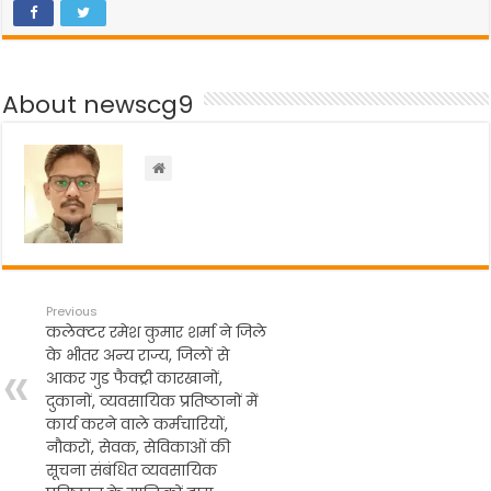
c
itt
a
e
ar
e
er
ts
gr
e
b
A
a
About newscg9
o
p
m
o
p
k
Previous
कलेक्टर रमेश कुमार शर्मा ने जिले
के भीतर अन्य राज्य, जिलों से
आकर गुड फैक्ट्री कारखानों,
दुकानों, व्यवसायिक प्रतिष्ठानों में
कार्य करने वाले कर्मचारियों,
नौकरों, सेवक, सेविकाओं की
सूचना संबंधित व्यवसायिक