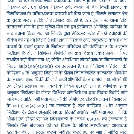
दिया गया कि प्रतिबंधात्मक दवाइयों का बिलासपुर रोड दर्रीपारा के चंदन
मेडिकल स्टोर एवं शिवम मेडिकल स्टोर कवर्धा में बिना किसी डॉक्टर के
प्रिसक्रिप्शन के प्रतिबंधात्मक दवाइयों को दिया जाता है। जिससे लगातार क्षेत्र
के युवक गलत तरीके से इस्तेमाल कर रहे हैं, उक्त सूचना पर थाना सिटी
कोतवाली टीम के द्वारा पुलिस टीम एवं ड्रग इंस्पेक्टर श्री जितेंद्र पाटीदार के
साथ रवाना किया गया था जिनके द्वारा मेडिकल स्टोर में रखें दवाइयों की
चेकिंग की गई थी। जिसमें (1)श्री शिवम मेडिकल स्टोर ठाकुरपारा कवर्धा थाना
कवर्धा के दवाई दुकान में निरीक्षण प्रतिवेदन की कंण्डिका 5 के अनुसार
निरीक्षण के दौरान विभिन्न औषधियों का क्रय विक्रय रिकार्ड मांगे जाने पर
संधारित नहीं किया गया था, जोकि औषधि एवं सौंदर्य प्रसाधन नियमावली के
नियम 65(3),65(4),65(6) का उल्लंघन है, एवं निरीक्षण प्रतिवेदन की
कंण्डिका 6 के अनुसार निरीक्षण के दौरान निम्नलिखित कालातीत औषधियों
का संधारण अन्य बिक्री की जाने वाली औषधियों के साथ पाया गया, जो औषधि
एवं सौंदर्य प्रसाधन नियमावली के नियम 65(17) साथ ही कंण्डिका 9 के
अनुसार निरीक्षण के दौरान विभिन्न औषधियों का क्रय विक्रय रिकॉर्ड मांगे
जाने पर संधारित नहीं पाया गया, जो की औषधि एवं सौंदर्य प्रसाधन नियमावली
के 65(3),65(4),65(6) का उल्लंघन हैं, तथा कंण्डिका 10 के अनुसार
निरीक्षण के दौरान अनुसूचि H1 का रिकार्ड संधारित नहीं पाया गया, जो कि
औषधि एवं सौंदर्य प्रसाधन नियमावली के नियम 65(3)H का उल्लंघन है,
जिनके लिए संचालक को 03 दिवस के भीतर स्पष्टीकरण आवश्यक
दस्तावेज के साथ प्रस्तुत करने निर्देशित करते हुए पूर्व माह में नोटिस जारी