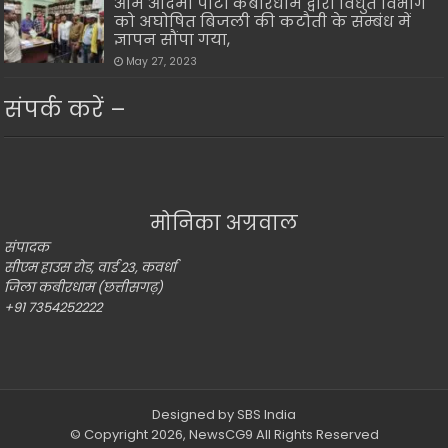
आम आदमी पार्टी कबीरधाम द्वारा विधुत विभाग
को अघोषित बिजली की कटौती के सम्बंध में
ज्ञापन सौंपा गया,
May 27, 2023
संपर्क करें –
मोनिका अग्रवाल
संपादक
सीएम हाउस रोड, वार्ड 23, कवर्धा
जिला कबीरधाम (छत्तीसगढ़)
+91 7354252222
Designed by
SBS India
© Copyright 2026,
NewsCG9
All Rights Reserved