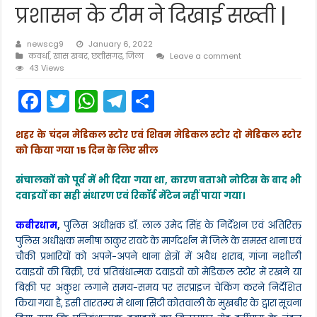
प्रशासन के टीम ने दिखाई सख्ती |
newscg9
January 6, 2022
कवर्धा
,
खास खबर
,
छत्तीसगढ़
,
जिला
Leave a comment
43 Views
F
T
W
T
S
a
w
h
el
h
शहर के चंदन मेडिकल स्टोर एवं शिवम मेडिकल स्टोर दो मेडिकल स्टोर
c
itt
a
e
ar
को किया गया 15 दिन के लिए सील
e
er
ts
gr
e
संचालकों को पूर्व में भी दिया गया था, कारण बताओ नोटिस के बाद भी
b
A
a
दवाइयों का सही संधारण एवं रिकॉर्ड मेंटेन नहीं पाया गया।
o
p
m
कबीरधाम
,
पुलिस अधीक्षक डॉ. लाल उमेद सिंह के निर्देशन एवं अतिरिक्त
o
p
पुलिस अधीक्षक मनीषा ठाकुर रावटे के मार्गदर्शन में जिले के समस्त थाना एवं
k
चौकी प्रभारियों को अपने-अपने थाना क्षेत्रों में अवैध शराब, गांजा नशीली
दवाइयों की बिक्री, एवं प्रतिबंधात्मक दवाइयों को मेडिकल स्टोर में रखने या
बिक्री पर अंकुश लगाने समय-समय पर सरप्राइज चेकिंग करने निर्देशित
किया गया है, इसी तारतम्य में थाना सिटी कोतवाली के मुखबीर के द्वारा सूचना