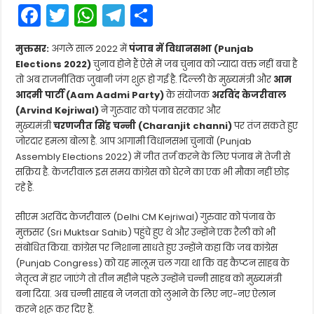
F
T
W
T
S
a
w
h
el
h
मुक्तसर:
अगले साल 2022 में
पंजाब में विधानसभा (Punjab
c
itt
a
e
ar
Elections 2022)
चुनाव होने हैं ऐसे में जब चुनाव को ज्यादा वक्त नहीं बचा है
e
er
ts
gr
e
तो अब राजनीतिक जुबानी जंग शुरू हो गई है. दिल्ली के मुख्यमंत्री और
आम
आदमी पार्टी (Aam Aadmi Party)
के संयोजक
अरविंद केजरीवाल
b
A
a
(Arvind Kejriwal)
ने गुरुवार को पंजाब सरकार और
o
p
m
मुख्यमंत्री
चरणजीत सिंह चन्नी (Charanjit channi)
पर तंज सकते हुए
o
p
जोरदार हमला बोला है. आप आगामी विधानसभा चुनावों (Punjab
Assembly Elections 2022) में जीत तर्ज करने के लिए पंजाब में तेजी से
k
सक्रिय है. केजरीवाल इस समय कांग्रेस को घेरने का एक भी मौका नहीं छोड़
रहे हैं.
सीएम अरविंद केजरीवाल (Delhi CM Kejriwal) गुरुवार को पंजाब के
मुक्तसर (Sri Muktsar Sahib) पहुंचे हुए थे और उन्होंने एक रैली को भी
संबोधित किया. कांग्रेस पर निशाना साधते हुए उन्होंने कहा कि जब कांग्रेस
(Punjab Congress) को यह मालूम चल गया था कि वह कैप्टन साहब के
नेतृत्व में हार जाएंगे तो तीन महीने पहले उन्होंने चन्नी साहब को मुख्यमंत्री
बना दिया. अब चन्नी साहब ने जनता को लुभाने के लिए नए-नए ऐलान
करने शुरू कर दिए हैं.