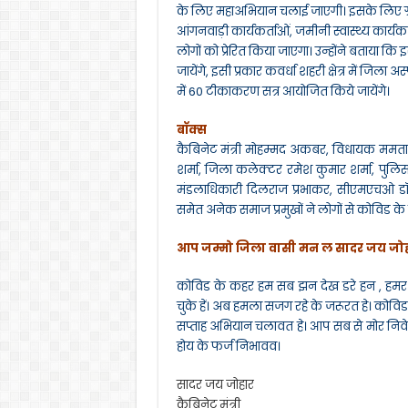
के लिए महाअभियान चलाई जाएगी। इसके लिए ग्रा
आंगनवाड़ी कार्यकर्ताओं, जमीनी स्वास्थ्य कार्यकर
लोगों को प्रेरित किया जाएगा। उन्होंने बताय
जायेंगे, इसी प्रकार कवर्धा शहरी क्षेत्र में जिला
में 60 टीकाकरण सत्र आयोजित किये जायेंगे।
बॉक्स
कैबिनेट मंत्री मोहम्मद अकबर, विधायक ममता चं
शर्मा, जिला कलेक्टर रमेश कुमार शर्मा, पुल
मंडलाधिकारी दिलराज प्रभाकर, सीएमएचओ डॉ शै
समेत अनेक समाज प्रमुखों ने लोगों से कोविड 
आप जम्मो जिला वासी मन ल सादर जय जो
कोविड के कहर हम सब झन देख डरे हन , हमर
चुके हें। अब हमला सजग रहे के जरूरत हे। कोवि
सप्ताह अभियान चलावत हे। आप सब से मोर नि
होय के फर्ज निभावव।
सादर जय जोहार
कैबिनेट मंत्री