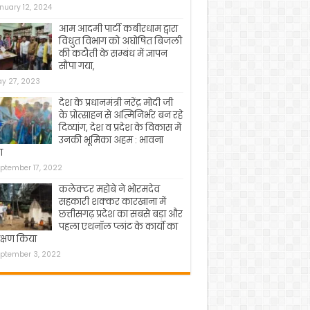
nuary 12, 2024
आम आदमी पार्टी कबीरधाम द्वारा
विधुत विभाग को अघोषित बिजली
की कटौती के सम्बंध में ज्ञापन
सौंपा गया,
y 27, 2023
देश के प्रधानमंत्री नरेंद्र मोदी जी
के प्रोत्साहन से अत्मिनिर्भर बन रहे
दिव्यांग, देश व प्रदेश के विकास में
उनकी भूमिका अहम : भावना
ा
ptember 17, 2022
कलेक्टर महोबे ने भोरमदेव
सहकारी शक्कर कारखाना में
छत्तीसगढ़ प्रदेश का सबसे बड़ा और
पहला एथनॉल प्लांट के कार्यो का
क्षण किया
ptember 3, 2022