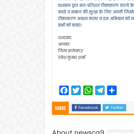
प्रशासन द्वारा सत-प्रतिशत टीकाकरण करने क
बच्चों व समाज की सुरक्षा के लिए अपनी जिम्
टीकाकरण अवश्य कराएं व इस अभियान को सफल
सभी को बचाएं।
धन्यवाद
आपका
जिला कलेक्टर
रमेश कुमार शर्मा
F
T
W
T
S
a
w
h
el
h
c
itt
a
e
ar
Facebook
Twitter
Share
e
er
ts
gr
e
b
A
a
About newscg9