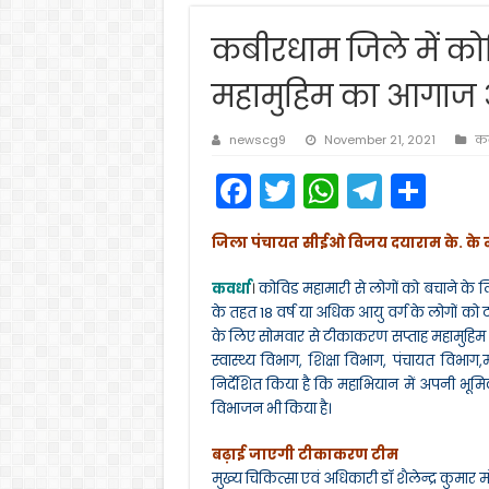
कबीरधाम जिले में क
महामुहिम का आगाज 
newscg9
November 21, 2021
कव
F
T
W
T
S
a
w
h
el
h
जिला पंचायत सीईओ विजय दयाराम के. के नेत
c
itt
a
e
ar
e
er
ts
gr
e
कवर्धा
।
कोविड महामारी से लोगों को बचाने क
के तहत 18 वर्ष या अधिक आयु वर्ग के लोगों को
b
A
a
के लिए सोमवार से टीकाकरण सप्ताह महामुहिम श
o
p
m
स्वास्थ्य विभाग, शिक्षा विभाग, पंचायत विभाग
निर्देशित किया है कि महाभियान में अपनी भूमिका
o
p
विभाजन भी किया है।
k
बढ़ाई जाएगी टीकाकरण टीम
मुख्य चिकित्सा एवं अधिकारी डॉ शैलेन्द्र कुमा