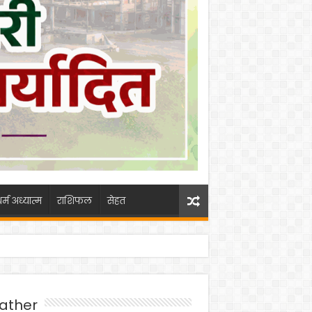
र्म अध्यात्म
राशिफल
सेहत
ather