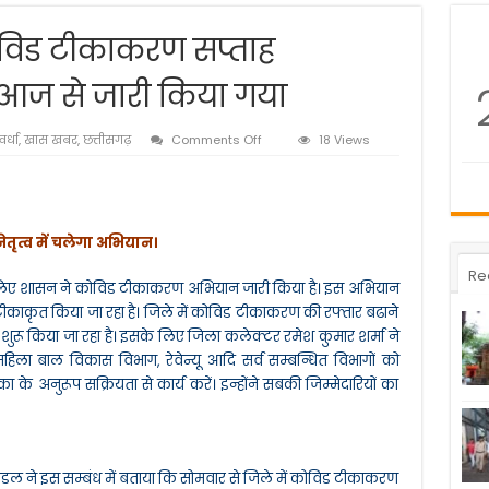
ोविड टीकाकरण सप्ताह
आज से जारी किया गया
on
र्धा
,
खास खबर
,
छत्तीसगढ़
Comments Off
18 Views
कबीरधाम
जिले
में
कोविड
टीकाकरण
ृत्व में चलेगा अभियान।
सप्ताह
महामुहिम
Re
े लिए शासन ने कोविड टीकाकरण अभियान जारी किया है। इस अभियान
का
आगाज
 टीकाकृत किया जा रहा है। जिले में कोविड टीकाकरण की रफ्तार बढाने
आज
ुरू किया जा रहा है। इसके लिए जिला कलेक्टर रमेश कुमार शर्मा ने
से
,महिला बाल विकास विभाग, रेवेन्यू आदि सर्व सम्बन्धित विभागों को
जारी
किया
 के अनुरूप सक्रियता से कार्य करें। इन्होंने सबकी जिम्मेदारियों का
गया
र मंडल ने इस सम्बंध में बताया कि सोमवार से जिले में कोविड टीकाकरण