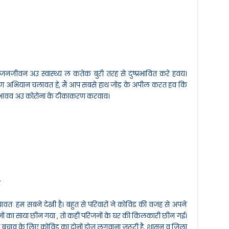
जीवन अउ स्वास्थ्य ल कतेक बुरी तरह से दुष्प्रभावित करे हवय।
करण अभियान चलावत हे, मैं आप सबसे हाथ जोड़ के अपील करत हव कि
निभावव अउ कोरोना के टीकाकरण करवाव।
र
ावतः हम सबने देखी है। बहुत से परिवारों ने कोविड की वजह से अपने
रिजनों का साया छीन गया , तो कहीं परिजनों के घर की किलकारी छीन गई।
े बचाव के लिए कोविड का दोनों डोज लगवाना जरूरी है, शासन व जिला