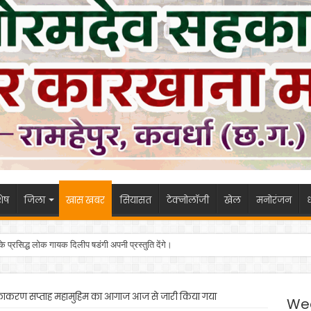
ेष
जिला
खास खबर
सियासत
टेक्नोलॉजी
खेल
मनोरंजन
ध
 के प्रसिद्ध लोक गायक दिलीप षडंगी अपनी प्रस्तुति देंगे।
काकरण सप्ताह महामुहिम का आगाज आज से जारी किया गया
We