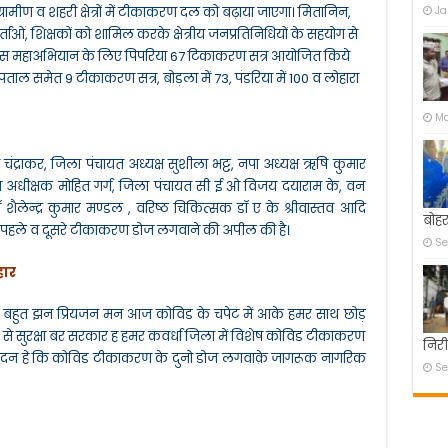
मीण व शहरी क्षेत्रों में टीकाकरण दल को बढ़ाया जाएगा। मितानिन,
Ja
्ताओं, शिक्षकों को शामिल करके क्षेत्रीय जनप्रतिनिधियों के सहयोग से
ा कि इस महाअभियान के लिए पिपरिया 67 टिकाकरण सत्र आयोजित किये
 अस्पताल समेत 9 टीकाकरण सत्र, बोड़ला में 73, पंडरिया में 100 व लोहारा
Ma
द्राकर, जिला पंचायत अध्यक्ष सुशीला भट्ट, नपा अध्यक्ष ऋषि कुमार
िस अधीक्षक मोहित गर्ग, जिला पंचायत सी ई ओ विजय दयाराम के, वन
लेन्द्र कुमार मण्डल , वरिष्ठ चिकित्सक डॉ ए के श्रीवास्तव आदि
बोहर
के पहले व दूसरे टीकाकरण डोज लगवाने की अपील की है।
Se
हार
 बहुत झन प्रियजन मन आज कोविड के चपेट में आके हमर साथ छोड़
ड से सुरक्षा बर सरकार ह हमर कवर्धा जिला में विशेष कोविड टीकाकरण
निरी
वेदन हे कि कोविड टीकाकरण के दुनो डोज लगवाक़े जागरूक नागरिक
Se