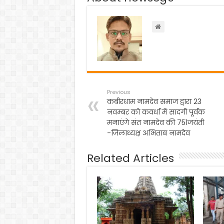
o
p
m
o
p
k
Previous
कबीरधाम नामदेव समाज द्वारा 23
नवम्बर को कवर्धा में सादगी पूर्वक
मनाएंगे संत नामदेव की 751जयंती
-जिलाध्यक्ष अभिताब नामदेव
Related Articles