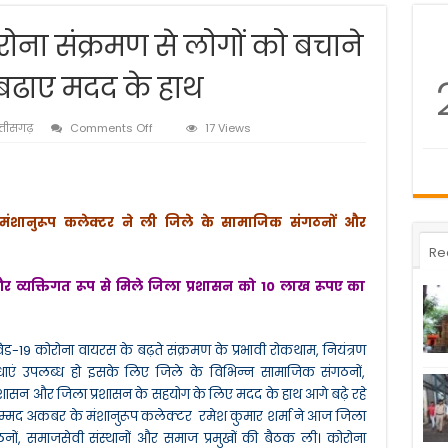
ोना संक्रमण से लोगों को बचाने
बढाए मदद के हाथ
on
्तीसगढ़
Comments Off
17 Views
कबीरधाम
जिले
में
कोरोना
संक्रमण
े मंशानुरूप कलेक्टर ने ली जिले के सामाजिक संगठनों और
से
लोगों
Re
को
बचाने
र व्यक्तिगत रूप से मिले जिला प्रशासन को 10 लाख रूपए का
समाजिक
संगठनों
के
बढाए
विड-19 कोरोना वायरस के बढ़ते संक्रमण के प्रभावी रोकथाम, नियंत्रण
मदद
विधाएं उपलब्ध हो इसके लिए जिले के विभिन्न सामाजिक संगठनों,
के
्य शासन और जिला प्रशासन के सहयोग के लिए मदद के हाथ आगे बढ़े रहे
हाथ
ी मोहम्मद अकबर के मंशानुरूप कलेक्टर रमेश कुमार शर्मा ने आज जिला
नों, समाजसेवी संस्थानों और समाज प्रमुखों की बैठक ली। कोरोना