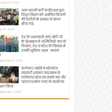
nuary 12, 2024
आम आदमी पार्टी कबीरधाम द्वारा
विधुत विभाग को अघोषित बिजली
की कटौती के सम्बंध में ज्ञापन
सौंपा गया,
y 27, 2023
देश के प्रधानमंत्री नरेंद्र मोदी जी
के प्रोत्साहन से अत्मिनिर्भर बन रहे
दिव्यांग, देश व प्रदेश के विकास में
उनकी भूमिका अहम : भावना
ा
ptember 17, 2022
कलेक्टर महोबे ने भोरमदेव
सहकारी शक्कर कारखाना में
छत्तीसगढ़ प्रदेश का सबसे बड़ा और
पहला एथनॉल प्लांट के कार्यो का
क्षण किया
ptember 3, 2022