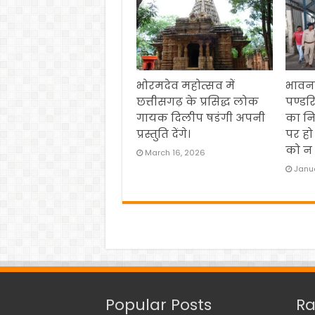
भोरमदेव महोत्सव में
भावना
छत्तीसगढ़ के प्रसिद्ध लोक
पण्डर
गायक दिलीप षडंगी अपनी
का नि
प्रस्तुति देंगे।
पर हो
को न 
March 16, 2026
Janua
Popular Posts
Ra