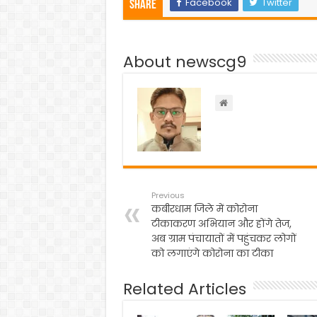
c
itt
a
e
ar
Facebook
Twitter
Share
e
er
ts
gr
e
b
A
a
About newscg9
o
p
m
o
p
k
Previous
कबीरधाम जिले में कोरोना
टीकाकरण अभियान और होंगे तेज,
अब ग्राम पंचायातों में पहुंचकर लोगों
को लगाएंगे कोरोना का टीका
Related Articles