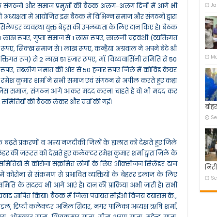
जिक संगठनों और समाज प्रमुखों की बैठक अलग-अलग दिनों में आगे भी
Ja
अध्यक्षता में आयोजित इस बैठक में विभिन्न समाज और संगठनों द्वारा
ण्डर व्यवस्था युक्त बेड्स की उपलब्धता के लिए दान किए है। बैठक
1 लाख रूपए, गुप्ता समाज से 1 लाख रूपए, लालजी चंद्रवंशी (व्यक्तिगत
रूपए, सिक्ख समाज से 1 लाख रूपए, कन्हैया अग्रवाल ने अपने बेटे श्री
Ma
तिगत रूप) से 2 लाख 51 हजार रूपए, मॉ. विध्यवासिंनी समिति से 50
रूपए, तब्लीग जमात की ओर से 50 हजार रूपए जिले में कोविड केयर
र रमेश कुमार शर्मा ने सभी समाज एवं संगठन से अपील करते हुए कहा
गी। जिस समाज, संगठन आगे आकर मदद करना चाहते है वो भी मदद कर
, समितियों की बैठक लेकर और चर्चा की गई।
बोहर
Se
 बढ़ते प्रकरणों व अन्य नजदीकी जिलों के हालात को देखते हुए जिले
 की जरूरत को देखते हुए कलेक्टर रमेश कुमार शर्मा द्वारा जिले के
समितियों से कोरोना संक्रमित लोगों के लिए ऑक्सीजन सिलेंडर दान
निरी
कोरोना से संक्रमण से प्रभावित व्यक्तियों के बेहतर इलाज के लिए
Se
िति के सदस्य भी आगे आएं है। दान की प्राक्रिया अभी जारी है। सभी
्यवाद ज्ञापित किया। बैठक में जिला पंचायत सीईओ विजय दयाराम के.,
 मंडल, डिप्टी कलेक्टर अनिल सिदार, नगर पालिका अध्यक्ष ऋषि शर्मा,