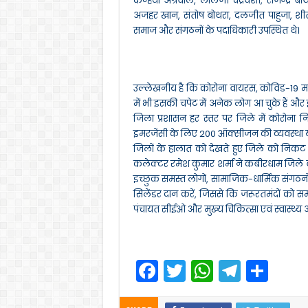
कन्हैया अग्रवाल, लालजी चंद्रवंशी, राजेन्द्र बोथ
अजहर खान, संतोष बोथरा, दलजीत पाहुजा, शी
समाज और संगठनों के पदाधिकारी उपस्थित थे।
उल्लेखनीय है कि कोरोना वायरस, कोविड-19 महा
में भी इसकी चपेट में अनेक लोग आ चुके हैं और
जिला प्रशासन हर स्तर पर जिले में कोरोना निय
इमरजेंसी के लिए 200 ऑक्सीजन की व्यवस्था युक
जिलों के हालात को देखते हुए जिले को निक
कलेक्टर रमेश कुमार शर्मा ने कबीरधाम जिले वा
इच्छुक समस्त लोगों, सामाजिक-धार्मिक संगठनों
सिलेंडर दान करें, जिससे कि जरूरतमंदों को
पंचायत सीईओ और मुख्य चिकित्सा एवं स्वास्थ्य 
F
T
W
T
S
a
w
h
el
h