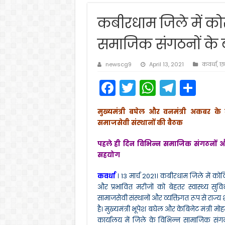
कबीरधाम जिले में कोर
समाजिक संगठनों के 
newscg9
April 13, 2021
कवर्धा
,
छत
F
T
W
T
S
a
w
h
el
h
मुख्यमंत्री बघेल और वनमंत्री अकबर क
c
itt
a
e
ar
समाजसेवी संस्थानों की बैठक
e
er
ts
gr
e
पहले ही दिन विभिन्न समाजिक संगठनों औ
b
A
a
सहयोग
o
p
m
कवर्धा
। 13 मार्च 2021। कबीरधाम जिले में को
o
p
और प्रभावित मरीजों को बेहतर स्वास्थ्य सु
k
सामाजसेवी संस्थानों और व्यक्तिगत रूप से राज
है। मुख्यमंत्री भूपेश बघेल और केबिनेट मंत्र
कार्यालय में जिले के विभिन्न सामाजिक संगठ