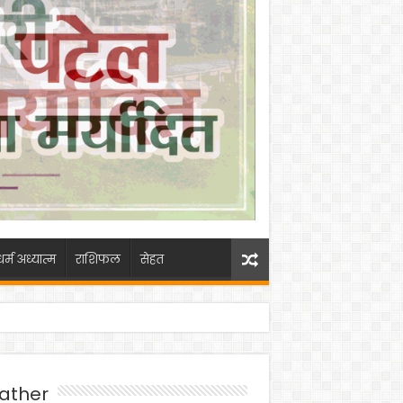
धर्म अध्यात्म
राशिफल
सेहत
ather