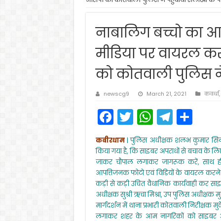
नाबालिग बच्चो का आ
मीडिया पर वायरल करन
को कोतवाली पुलिस ने 
newscg9
March 21, 2021
कवर्धा
F
T
W
T
S
a
w
h
el
h
कबीरधाम
| पुलिस अधीक्षक शलभ कुमार सिन्हा 
c
itt
a
e
ar
किया गया है, कि साइबर अपराधों से बचाव के लि
e
er
ts
gr
e
जाकर चौपाल लगाकर जागरूक करें, साथ ही 
आपत्तिजनक फोटो एवं विडियों के वायरल करने जै
b
A
a
कड़ी से कड़ी उचित वैधानिक कार्यवाही कर सा
o
p
m
अधीक्षक सुश्री ऋचा मिश्रा, उप पुलिस अधीक्षक
o
p
मार्गदर्शन में थाना प्रभारी कोतवाली निरीक्षक म
लगाकर शहर के आम नागरिकों को साइबर अपरा