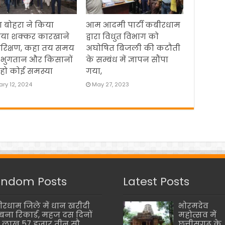
 बोहरा ने किया
आम आदमी पार्टी कबीरधाम
िया शक्कर कारखाने
द्वारा विधुत विभाग को
रिक्षण, कहा तय समय
अघोषित बिजली की कटौती
 भुगतान और किसानों
के सम्बंध में ज्ञापन सौंपा
हो कोई समस्या
गया,
ry 12, 2024
May 27, 2023
ndom Posts
Latest Posts
रधाम जिले में धान खरीदी
भोरमदेव
बना रिकार्ड, महज दस दिनों
महोत्सव में
 11 लाख 57 हजार तीन सौ
छत्तीसगढ़ के