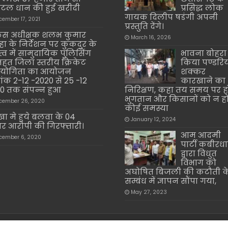
िंटल धान की हुई खरीदी
प्रसिद्ध लोक
गायक दिलीप षडंगी अपनी
cember 17, 2021
प्रस्तुति देंगे।
िस अधीक्षक शलभ कुमार
March 16, 2026
्हा के निर्देशन पर कुकदुर के
ृत्व में सामुदायिक पुलिसिंग
भावना बोहरा 
तहत जिला स्तरीय क्रिकेट
किया पण्डरि
तियोगिता का आयोजन
शक्कर
ांक 2-12 -2020 से 25 -12
कारखाने का
0 तक संपन्न हुआ
निरिक्षण, कहा तय समय पर ह
भुगतान और किसानों को न ह
cember 26, 2020
कोई समस्या
खा मे हुये बलवा के 04
January 12, 2024
र आरोपी की गिरफ्तारी।
आम आदमी
cember 6, 2020
पार्टी कबीरध
द्वारा विधुत
विभाग को
अघोषित बिजली की कटौती क
सम्बंध में ज्ञापन सौंपा गया,
May 27, 2023