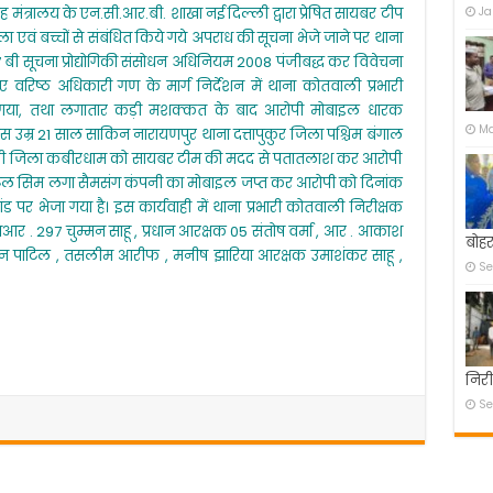
 मंत्रालय के एन.सी.आर.बी. शाखा नई दिल्ली द्वारा प्रेषित सायबर टीप
Ja
आरोपी
को
ं बच्चों से संबंधित किये गये अपराध की सूचना भेजे जाने पर थाना
कोतवाली
 बी सूचना प्रोद्योगिकी संसोधन अधिनियम 2008 पंजीबद्ध कर विवेचना
पुलिस
ए वरिष्ठ अधिकारी गण के मार्ग निर्देशन में थाना कोतवाली प्रभारी
ने
पहुंचाया
या गया, तथा लगातार कड़ी मशक्कत के बाद आरोपी मोबाइल धारक
सलाखों
Ma
 उम्र 21 साल साकिन नारायणपुर थाना दत्तापुकुर जिला पश्चिम बंगाल
के
ोतवाली जिला कबीरधाम को सायबर टीम की मदद से पतातलाश कर आरोपी
पीछे।
 एयरटेल सिम लगा सैमसंग कंपनी का मोबाइल जप्त कर आरोपी को दिनांक
 पर भेजा गया है। इस कार्यवाही में थाना प्रभारी कोतवाली निरीक्षक
 प्रआर . 297 चुम्मन साहू , प्रधान आरक्षक 05 संतोष वर्मा , आर . आकाश
बोहर
ोहन पाटिल , तसलीम आरीफ , मनीष झारिया आरक्षक उमाशंकर साहू ,
Se
निरी
Se