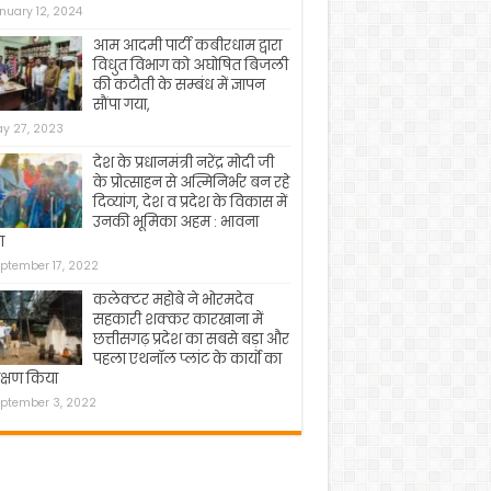
nuary 12, 2024
आम आदमी पार्टी कबीरधाम द्वारा
विधुत विभाग को अघोषित बिजली
की कटौती के सम्बंध में ज्ञापन
सौंपा गया,
y 27, 2023
देश के प्रधानमंत्री नरेंद्र मोदी जी
के प्रोत्साहन से अत्मिनिर्भर बन रहे
दिव्यांग, देश व प्रदेश के विकास में
उनकी भूमिका अहम : भावना
ा
ptember 17, 2022
कलेक्टर महोबे ने भोरमदेव
सहकारी शक्कर कारखाना में
छत्तीसगढ़ प्रदेश का सबसे बड़ा और
पहला एथनॉल प्लांट के कार्यो का
क्षण किया
ptember 3, 2022