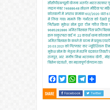
k
सीसीपीडब्ल्यूसी योजना अंतर्गत भारत सरकार गृह
लाइन नंबर 74688648 सोशल मीडिया पर महिला एव
कोतवाली में अपराध क्रमांक 612/2020 धारा 67
में लिया गया। मामले कि गंभीरता को देखते हु
निरीक्षक मुकेश सोम द्वारा टीम गठित कि
9685282886 अमित बिस्वास पिता प्रदीप बिस्वास
हाल ठाकुरपारा वार्ड नं .22 कवर्धा थाना क
अमित बिस्वास के कब्जे से घटना में प्रयुक्त
20.03.2021 को गिरफ्तार कर ज्यूडिशियल रिमांड
मुकेश सोम के नेतृत्व में सउनि चंद्रकांत तिवारी
राजपूत, आर. मनीष मिश्रा भरतनाथ योगी , म
बिसेन चंद्रवंशी , का महत्वपूर्ण योगदान रहा।
F
T
W
T
S
a
w
h
el
h
c
itt
a
e
ar
Facebook
Twitter
Share
e
er
ts
gr
e