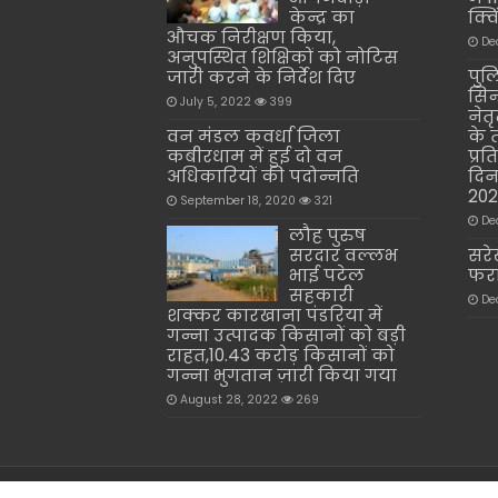
केन्द्र का
क्व
औचक निरीक्षण किया,
De
अनुपस्थित शिक्षिकों को नोटिस
पुल
जारी करने के निर्देश दिए
सिन
July 5, 2022
399
नेत
वन मंडल कवर्धा जिला
के 
कबीरधाम में हुई दो वन
प्र
अधिकारियों की पदोन्नति
दिन
202
September 18, 2020
321
De
लौह पुरुष
सरदार वल्लभ
सरे
भाई पटेल
फरा
सहकारी
De
शक्कर कारखाना पंडरिया में
गन्ना उत्पादक किसानों को बड़ी
राहत,10.43 करोड़ किसानों को
गन्ना भुगतान ज़ारी किया गया
August 28, 2022
269