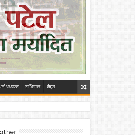
धर्म अध्यात्म
राशिफल
सेहत
ather