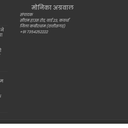
मोनिका अग्रवाल
संपादक
सीएम हाउस रोड, वार्ड 23, कवर्धा
जिला कबीरधाम (छत्तीसगढ़)
ने
+91 7354252222
या
ो
ो
ाम
े