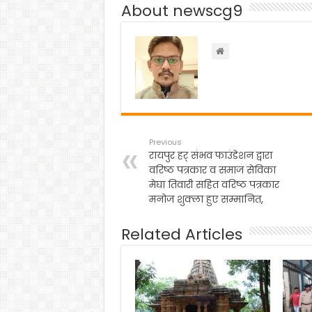
b
A
a
About newscg9
o
p
m
o
p
k
Previous
रायपुर हर् संभव फाउंडेशन द्वारा
वरिष्ठ पत्रकार व समाज सेविका
मेघा तिवारी सहित वरिष्ठ पत्रकार
मनोज शुक्ला हुए सम्मानित,
Related Articles