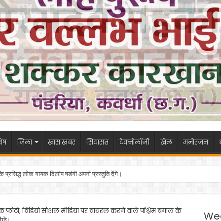
ेष
जिला
खास खबर
सियासत
टेक्नोलॉजी
खेल
मनोरंजन
 के प्रसिद्ध लोक गायक दिलीप षडंगी अपनी प्रस्तुति देंगे।
 फोटो, विडियो सोशल मीडिया पर वायरल करने वाले पश्चिम बंगाल के
We
छे।