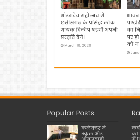
भोरमदेव महोत्सव में
भावना
छत्तीसगढ़ के प्रसिद्ध लोक
पण्डर
गायक दिलीप षडंगी अपनी
का नि
प्रस्तुति देंगे।
पर हो
को न 
March 16, 2026
Janua
Popular Posts
Ra
कलेक्टर ने
कबी
स्कूल और
का 
आंगनबाड़ी
में