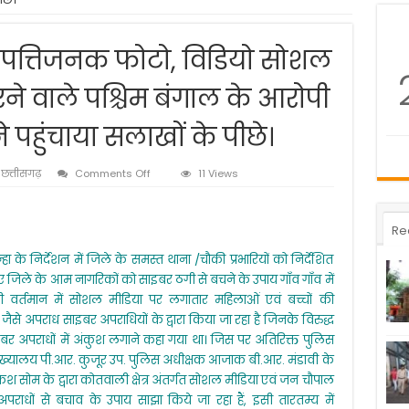
पत्तिजनक फोटो, विडियो सोशल
े वाले पश्चिम बंगाल के आरोपी
पहुंचाया सलाखों के पीछे।
on
,
छत्तीसगढ़
Comments Off
11 Views
नाबालिग
बच्चो
का
Re
आपत्तिजनक
फोटो,
के निर्देशन में जिले के समस्त थाना /चौकी प्रभारियों को निर्देशित
विडियो
ए जिले के आम नागरिकों को साइबर ठगी से बचने के उपाय गाँव गाँव में
सोशल
मीडिया
वर्तमान में सोशल मीडिया पर लगातार महिलाओं एवं बच्चों की
पर
से अपराध साइबर अपराधियों के द्वारा किया जा रहा है जिनके विरुद्ध
वायरल
इबर अपराधों में अंकुश लगाने कहा गया था। जिस पर अतिरिक्त पुलिस
करने
 मुख्यालय पी.आर. कुजूर उप. पुलिस अधीक्षक आजाक बी.आर. मंडावी के
वाले
पश्चिम
ुकेश सोम के द्वारा कोतवाली क्षेत्र अंतर्गत सोशल मीडिया एवं जन चौपाल
बंगाल
धों से बचाव के उपाय साझा किये जा रहा हैं, इसी तारतम्य में
के