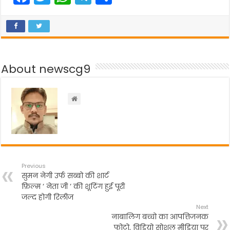
a
w
h
el
h
c
itt
a
e
ar
e
er
ts
gr
e
b
A
a
About newscg9
o
p
m
o
p
k
Previous
सुमन नेगी उर्फ सब्बो की शार्ट
फ़िल्म ‘ नेता जी ‘ की शूटिंग हुई पूरी
जल्द होगी रिलीज
Next
नाबालिग बच्चो का आपत्तिजनक
फोटो, विडियो सोशल मीडिया पर