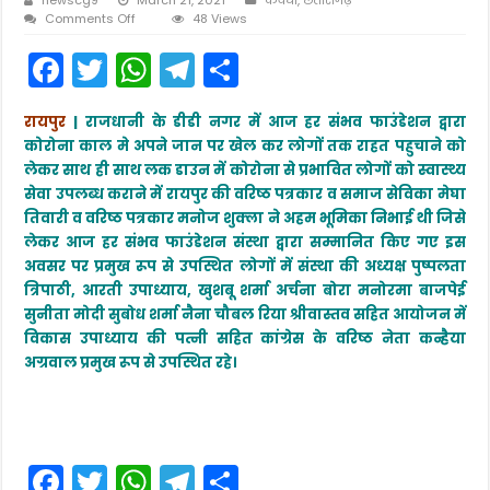
on
Comments Off
48 Views
रायपुर
F
T
W
T
S
हर्
संभव
a
w
h
el
h
फाउंडेशन
द्वारा
रायपुर
| राजधानी के डीडी नगर में आज हर संभव फाउंडेशन द्वारा
c
itt
a
e
ar
वरिष्ठ
कोरोना काल मे अपने जान पर खेल कर लोगों तक राहत पहुचाने को
पत्रकार
e
er
ts
gr
e
व
लेकर साथ ही साथ लक डाउन में कोरोना से प्रभावित लोगों को स्वास्थ्य
समाज
सेवा उपलब्ध कराने में रायपुर की वरिष्ठ पत्रकार व समाज सेविका मेघा
b
A
a
सेविका
तिवारी व वरिष्ठ पत्रकार मनोज शुक्ला ने अहम भूमिका निभाई थी जिसे
मेघा
o
p
m
लेकर आज हर संभव फाउंडेशन संस्था द्वारा सम्मानित किए गए इस
तिवारी
सहित
o
p
अवसर पर प्रमुख रूप से उपस्थित लोगों में संस्था की अध्यक्ष पुष्पलता
वरिष्ठ
त्रिपाठी, आरती उपाध्याय, खुशबू शर्मा अर्चना बोरा मनोरमा बाजपेई
पत्रकार
k
सुनीता मोदी सुबोध शर्मा नैना चौबल रिया श्रीवास्तव सहित आयोजन में
मनोज
शुक्ला
विकास उपाध्याय की पत्नी सहित कांग्रेस के वरिष्ठ नेता कन्हैया
हुए
अग्रवाल प्रमुख रूप से उपस्थित रहे।
सम्मानित,
F
T
W
T
S