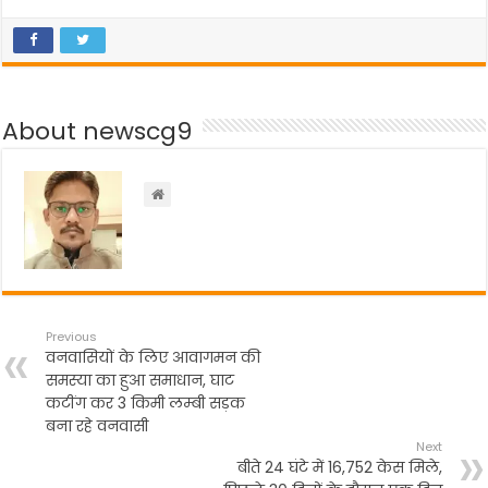
a
w
h
el
h
c
itt
a
e
ar
e
er
ts
gr
e
b
A
a
About newscg9
o
p
m
o
p
k
Previous
वनवासियों के लिए आवागमन की
समस्या का हुआ समाधान, घाट
कटींग कर 3 किमी लम्बी सड़क
बना रहे वनवासी
Next
बीते 24 घंटे में 16,752 केस मिले,