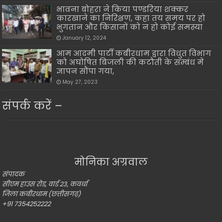
भावना बोहरा ने किया पण्डरिया शक्कर
कारखाने का निरिक्षण, कहा तय समय पर हो
भुगतान और किसानों को न हो कोई समस्या
January 12, 2024
आम आदमी पार्टी कबीरधाम द्वारा विधुत विभाग
को अघोषित बिजली की कटौती के सम्बंध में
ज्ञापन सौंपा गया,
May 27, 2023
संपर्क करें –
मोनिका अग्रवाल
संपादक
सीएम हाउस रोड, वार्ड 23, कवर्धा
जिला कबीरधाम (छत्तीसगढ़)
+91 7354252222