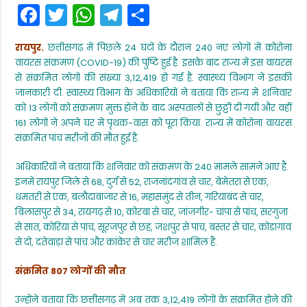
F
T
W
T
S
में
कोरोना
a
w
h
el
h
वायरस
के
रायपुर.
छत्तीसगढ़ में पिछले 24 घंटों के दौरान 240 नए लोगों में कोरोना
c
itt
a
e
ar
240
वायरस संक्रमण (COVID-19) की पुष्टि हुई है. इसके बाद राज्य में इस वायरस
नए
e
er
ts
gr
e
मामले
से संक्रमित लोगों की संख्या 3,12,419 हो गई है. स्वास्थ्य विभाग ने इसकी
आए
जानकारी दी. स्वास्थ्य विभाग के अधिकारियों ने बताया कि राज्य में शनिवार
b
A
a
सामने,
को 13 लोगों को संक्रमण मुक्त होने के बाद अस्पतालों से छुट्टी दी गयी और वहीं
5
o
p
m
161 लोगों ने अपने घर में पृथक-वास को पूरा किया. राज्य में कोरोना वायरस
मरीजों
की
o
p
संक्रमित पांच मरीजों की मौत हुई है.
मौत
k
अधिकारियों ने बताया कि शनिवार को संक्रमण के 240 मामले सामने आए हैं.
इनमें रायपुर जिले से 68, दुर्ग से 52, राजनांदगांव से चार, बेमेतरा से एक,
धमतरी से एक, बलौदाबाजार से 16, महासमुंद से तीन, गरियाबंद से चार,
बिलासपुर से 34, रायगढ़ से 10, कोरबा से चार, जांजगीर- चांपा से पांच, सरगुजा
से सात, कोरिया से पांच, सूरजपुर से छह, जशपुर से पांच, बस्तर से चार, कोंडागांव
से दो, दंतेवाड़ा से पांच और कांकेर से चार मरीज शामिल हैं.
संक्रमित 807 लोगों की मौत
उन्होंने बताया कि छत्तीसगढ़ में अब तक 3,12,419 लोगों के संक्रमित होने की