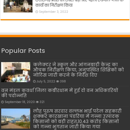
छत्तीसगढ़ प्रदेश का सबसे बड़ा और पहला एथनॉल प्लांट के
कार्यो का निरीक्षण किया
September 3, 2022
Popular Posts
कलेक्टर ने स्कूल और आंगनबाड़ी केन्द्र का
औचक निरीक्षण किया, अनुपस्थित शिक्षिकों को
नोटिस जारी करने के निर्देश दिए
July 5, 2022
398
वन मंडल कवर्धा जिला कबीरधाम में हुई दो वन अधिकारियों
की पदोन्नति
September 18, 2020
321
लौह पुरुष सरदार वल्लभ भाई पटेल सहकारी
शक्कर कारखाना पंडरिया में गन्ना उत्पादक
किसानों को बड़ी राहत,10.43 करोड़ किसानों
को गन्ना भुगतान ज़ारी किया गया