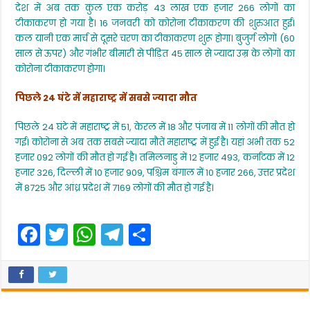
देश में अब तक कुल एक करोड़ 43 लाख एक हजार 266 लोगों का
टीकाकरण हो गया है। 16 जनवरी को कोरोना टीकाकरण की शुरुआत हुई।
कल यानी एक मार्च से दूसरे चरण का टीकाकरण शुरू होगा। बुजुर्ग लोगों (60
साल से ऊपर) और गंभीर बीमारी से पीड़ित 45 साल से ज्यादा उम्र के लोगों का
कोरोना टीकाकरण होगा।
पिछले 24 घंटे में महाराष्ट्र में सबसे ज्यादा मौत
पिछले 24 घंटे में महाराष्ट्र में 51, केरल में 18 और पंजाब में 11 लोगों की मौत हो
गई। कोरोना से अब तक सबसे ज्यादा मौतें महाराष्ट्र में हुई है। यहां अभी तक 52
हजार 092 लोगों की मौत हो गई है। तमिलनाडु में 12 हजार 493, कर्नाटक में 12
हजार 326, दिल्ली में 10 हजार 909, पश्चिम बंगाल में 10 हजार 266, उत्तर प्रदेश
में 8725 और आंध्र प्रदेश में 7169 लोगों की मौत हो गई है।
F
T
W
T
S
a
w
h
el
h
c
itt
a
e
ar
e
er
ts
gr
e