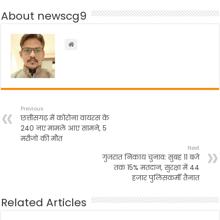
b
A
a
About newscg9
o
p
m
o
p
k
Previous
छत्तीसगढ़ में कोरोना वायरस के
240 नए मामले आए सामने, 5
मरीजों की मौत
Next
गुजरात निकाय चुनाव: सुबह 11 बजे
तक 15% मतदान, सुरक्षा में 44
हजार पुलिसकर्मी तैनात
Related Articles