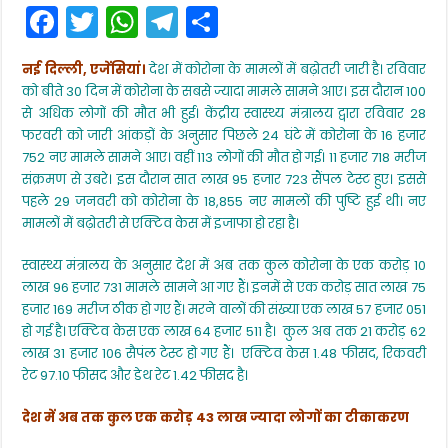
F
T
W
T
S
24
घंटे
a
w
h
el
h
में
16,752
नई दिल्ली, एजेंसियां।
देश में कोरोना के मामलों में बढ़ोतरी जारी है। रविवार
c
itt
a
e
ar
केस
को बीते 30 दिन में कोरोना के सबसे ज्यादा मामले सामने आए। इस दौरान 100
मिले,
e
er
ts
gr
e
पिछले
से अधिक लोगों की मौत भी हुई। केंद्रीय स्वास्थ्य मंत्रालय द्वारा रविवार 28
30
फरवरी को जारी आंकड़ों के अनुसार पिछले 24 घंटे में कोरोना के 16 हजार
b
A
a
दिनों
752 नए मामले सामने आए। वहीं 113 लोगों की मौत हो गई। 11 हजार 718 मरीज
के
o
p
m
संक्रमण से उबरे। इस दौरान सात लाख 95 हजार 723 सैंपल टेस्ट हुए। इससे
दौरान
एक
o
p
पहले 29 जनवरी को कोरोना के 18,855 नए मामलों की पुष्टि हुई थी। नए
दिन
मामलों में बढ़ोतरी से एक्टिव केस में इजाफा हो रहा है।
में
k
सबसे
ज्यादा
स्वास्थ्य मंत्रालय के अनुसार देश में अब तक कुल कोरोना के एक करोड़ 10
मामले
लाख 96 हजार 731 मामले सामने आ गए हैं। इनमें से एक करोड़ सात लाख 75
हजार 169 मरीज ठीक हो गए हैं। मरने वालों की संख्या एक लाख 57 हजार 051
हो गई है। एक्टिव केस एक लाख 64 हजार 511 है। कुल अब तक 21 करोड़ 62
लाख 31 हजार 106 सैपंल टेस्ट हो गए हैं। एक्टिव केस 1.48 फीसद, रिकवरी
रेट 97.10 फीसद और डेथ रेट 1.42 फीसद है।
देश में अब तक कुल एक करोड़ 43 लाख ज्यादा लोगों का टीकाकरण