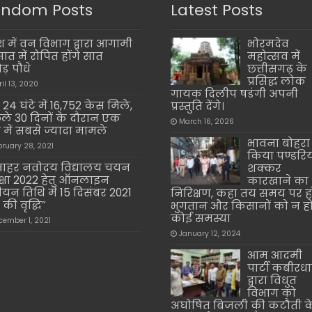
ndom Posts
Latest Posts
देश में वन विभाग द्वारा आगामी
भोरमदेव
ात में रोपित होंगे सात
महोत्सव में
ड़ पौधे
छत्तीसगढ़ के
प्रसिद्ध लोक
ril 13, 2020
गायक दिलीप षडंगी अपनी
 24 घंटे में 16,752 केस मिले,
प्रस्तुति देंगे।
ले 30 दिनों के दौरान एक
March 16, 2026
 में सबसे ज्यादा मामले
भावना बोहरा 
bruary 28, 2021
किया पण्डरि
ाहर नवोदय विद्यालय चयन
शक्कर
क्षा 2022 हेतु ऑनलाइन
कारखाने का
ीयन तिथि में 15 दिसंबर 2021
निरिक्षण, कहा तय समय पर ह
की वृद्धि”
भुगतान और किसानों को न ह
कोई समस्या
cember 1, 2021
January 12, 2024
आम आदमी
पार्टी कबीरध
द्वारा विधुत
विभाग को
अघोषित बिजली की कटौती क