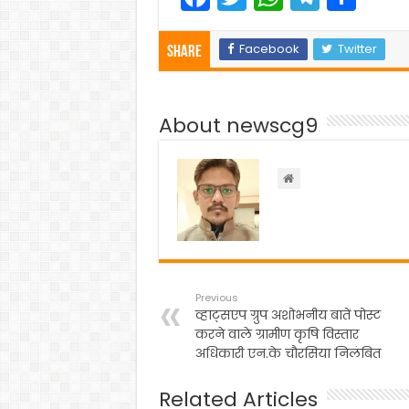
a
w
h
el
h
c
itt
a
e
ar
Facebook
Twitter
Share
e
er
ts
gr
e
b
A
a
About newscg9
o
p
m
o
p
k
Previous
व्हाट्सएप ग्रुप अशोभनीय बातें पोस्ट
करने वाले ग्रामीण कृषि विस्तार
अधिकारी एन.के चौरसिया निलंबित
Related Articles