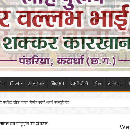
ेष
जिला
खास खबर
सियासत
टेक्नोलॉजी
खेल
मनोरंजन
 के प्रसिद्ध लोक गायक दिलीप षडंगी अपनी प्रस्तुति देंगे।
रस्तावना का सामूहिक रूप से पठन
We