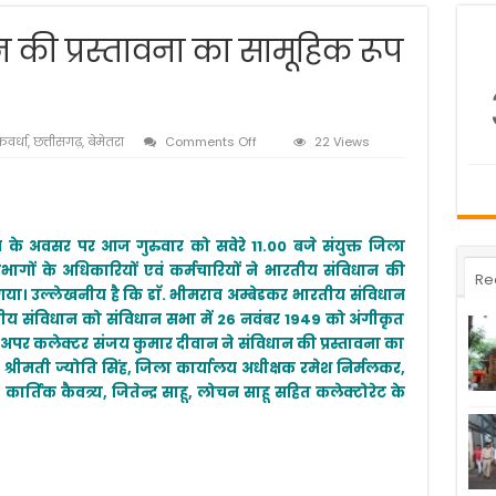
न की प्रस्तावना का सामूहिक रूप
on
वर्धा
,
छत्तीसगढ़
,
बेमेतरा
Comments Off
22 Views
कलेक्टोरेट
में
संविधान
की
प्रस्तावना
के अवसर पर आज गुरुवार को सवेरे 11.00 बजे संयुक्त जिला
का
िभागों के अधिकारियों एवं कर्मचारियों ने भारतीय संविधान की
सामूहिक
Re
रूप
 गया। उल्लेखनीय है कि डाॅ. भीमराव अम्बेडकर भारतीय संविधान
से
भारतीय संविधान को संविधान सभा में 26 नवंबर 1949 को अंगीकृत
पठन
पर कलेक्टर संजय कुमार दीवान ने संविधान की प्रस्तावना का
श्रीमती ज्योति सिंह, जिला कार्यालय अधीक्षक रमेश निर्मलकर,
्तिक कैवत्र्य, जितेन्द्र साहू, लोचन साहू सहित कलेक्टोरेट के