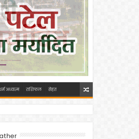
धर्म अध्यात्म
राशिफल
सेहत
ather