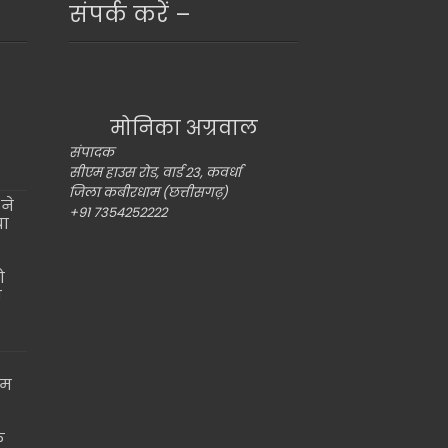
संपर्क करें –
मोनिका अग्रवाल
संपादक
सीएम हाउस रोड, वार्ड 23, कवर्धा
जिला कबीरधाम (छत्तीसगढ़)
ने
+91 7354252222
या
ो
ो
ाम
े