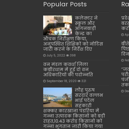
Popular Posts
Ra
कलेक्टर ने
प्र
स्कूल और
बरस
आंगनबाड़ी
करो
केन्द्र का
Ap
औचक निरीक्षण किया,
बीते
अनुपस्थित शिक्षिकों को नोटिस
पिछ
जारी करने के निर्देश दिए
दिन
July 5, 2022
398
Fe
वन मंडल कवर्धा जिला
“जव
कबीरधाम में हुई दो वन
परी
अधिकारियों की पदोन्नति
पंज
September 18, 2020
321
तक 
लौह पुरुष
De
सरदार वल्लभ
भाई पटेल
सहकारी
शक्कर कारखाना पंडरिया में
गन्ना उत्पादक किसानों को बड़ी
राहत,10.43 करोड़ किसानों को
गन्ना भुगतान ज़ारी किया गया