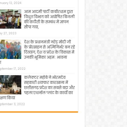
nuary 12, 2024
आम आदमी पार्टी कबीरधाम द्वारा
विधुत विभाग को अघोषित बिजली
की कटौती के सम्बंध में ज्ञापन
सौंपा गया,
y 27, 2023
देश के प्रधानमंत्री नरेंद्र मोदी जी
के प्रोत्साहन से अत्मिनिर्भर बन रहे
दिव्यांग, देश व प्रदेश के विकास में
उनकी भूमिका अहम : भावना
ा
ptember 17, 2022
कलेक्टर महोबे ने भोरमदेव
सहकारी शक्कर कारखाना में
छत्तीसगढ़ प्रदेश का सबसे बड़ा और
पहला एथनॉल प्लांट के कार्यो का
क्षण किया
ptember 3, 2022