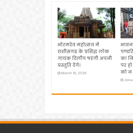
भोरमदेव महोत्सव में
भावना
छत्तीसगढ़ के प्रसिद्ध लोक
पण्डर
गायक दिलीप षडंगी अपनी
का नि
प्रस्तुति देंगे।
पर हो
को न 
March 16, 2026
Janua