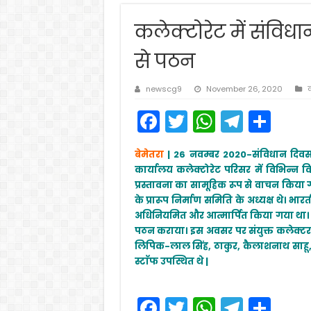
कलेक्टोरेट में संविधा
से पठन
newscg9
November 26, 2020
क
F
T
W
T
S
a
w
h
el
h
बेमेतरा
| 26 नवम्बर 2020-संविधान दिवस 
c
itt
a
e
ar
कार्यालय कलेक्टोरेट परिसर में विभिन्न व
e
er
ts
gr
e
प्रस्तावना का सामूहिक रूप से वाचन किया
के प्रारूप निर्माण समिति के अध्यक्ष थे। 
b
A
a
अधिनियमित और आत्मार्पित किया गया था। अ
o
p
m
पठन कराया। इस अवसर पर संयुक्त कलेक्टर 
o
p
लिपिक-लाल सिंह, ठाकुर, कैलाशनाथ साहू, कार
स्टाॅफ उपस्थित थे |
k
F
T
W
T
S