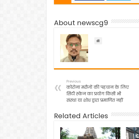
e
er
ts
gr
e
b
A
a
About newscg9
o
p
m
o
p
k
Previous
कोरोना मरीजों की पहचान के लिए
सिटी स्केन का प्रयोग किसी भी
संस्था या शोध द्वारा प्रमाणित नहीं
Related Articles