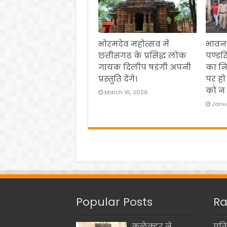
भोरमदेव महोत्सव में
भावना
छत्तीसगढ़ के प्रसिद्ध लोक
पण्डर
गायक दिलीप षडंगी अपनी
का नि
प्रस्तुति देंगे।
पर हो
को न 
March 16, 2026
Janua
Popular Posts
Ra
कलेक्टर ने
प्रत