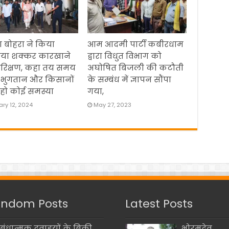
 बोहरा ने किया
आम आदमी पार्टी कबीरधाम
िया शक्कर कारखाने
द्वारा विधुत विभाग को
रिक्षण, कहा तय समय
अघोषित बिजली की कटौती
 भुगतान और किसानों
के सम्बंध में ज्ञापन सौंपा
हो कोई समस्या
गया,
ry 12, 2024
May 27, 2023
ndom Posts
Latest Posts
िबंधात्मक दवाइयों के बिक्री
भोरमदेव