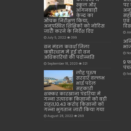
स्कूल और
पर 
आंगनबाड़ी
अनु
केन्द्र का
सहा
औचक निरीक्षण किया,
एवं
अनुपस्थित शिक्षिकों को नोटिस
दिख
जारी करने के निर्देश दिए
Ja
July 5, 2022
399
अनि
वन मंडल कवर्धा जिला
भाज
कबीरधाम में हुई दो वन
No
अधिकारियों की पदोन्नति
9 फ
September 18, 2020
321
पंच
लौह पुरुष
Fe
सरदार वल्लभ
भाई पटेल
सहकारी
शक्कर कारखाना पंडरिया में
गन्ना उत्पादक किसानों को बड़ी
राहत,10.43 करोड़ किसानों को
गन्ना भुगतान ज़ारी किया गया
August 28, 2022
269