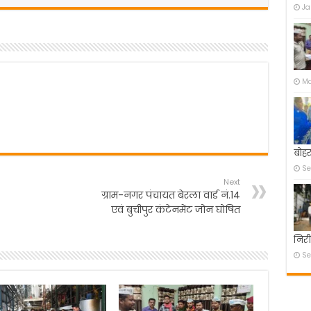
Ja
Ma
बोहर
Se
Next
ग्राम-नगर पंचायत बेरला वार्ड नं.14
एवं बुचीपुर कंटेनमेंट जोन घोषित
निरी
Se