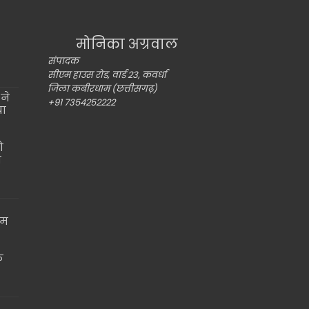
मोनिका अग्रवाल
संपादक
सीएम हाउस रोड, वार्ड 23, कवर्धा
जिला कबीरधाम (छत्तीसगढ़)
ने
+91 7354252222
या
ो
ो
ाम
े