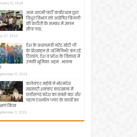
nuary 12, 2024
आम आदमी पार्टी कबीरधाम द्वारा
विधुत विभाग को अघोषित बिजली
की कटौती के सम्बंध में ज्ञापन
सौंपा गया,
y 27, 2023
देश के प्रधानमंत्री नरेंद्र मोदी जी
के प्रोत्साहन से अत्मिनिर्भर बन रहे
दिव्यांग, देश व प्रदेश के विकास में
उनकी भूमिका अहम : भावना
ा
ptember 17, 2022
कलेक्टर महोबे ने भोरमदेव
सहकारी शक्कर कारखाना में
छत्तीसगढ़ प्रदेश का सबसे बड़ा और
पहला एथनॉल प्लांट के कार्यो का
क्षण किया
ptember 3, 2022