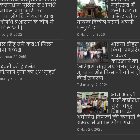
कबीरधाम पुलिस व औषधि
महोत्सव में
ज्ञापन प्राधिकारी एवं
छत्तीसगढ़ के
यक औषधि नियंत्रण खाद्य
प्रसिद्ध लोक
 औषधि प्रशासन के टीम ने
गायक दिलीप षडंगी अपनी
ाई सख्ती |
प्रस्तुति देंगे।
nuary 6, 2022
March 16, 2026
ल सिंह बने कवर्धा जिला
भावना बोहरा 
पा अध्यक्ष
किया पण्डरि
शक्कर
vember 24, 2019
कारखाने का
रवरी को है बसंत
निरिक्षण, कहा तय समय पर ह
मी,जाने पूजा का शुभ मुहूर्त
भुगतान और किसानों को न ह
कोई समस्या
bruary 8, 2019
January 12, 2024
आम आदमी
पार्टी कबीरध
द्वारा विधुत
विभाग को
अघोषित बिजली की कटौती क
सम्बंध में ज्ञापन सौंपा गया,
May 27, 2023