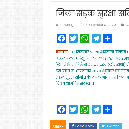
जिला सड़क सुरक्षा सम
newscg9
September 8, 2020
क
F
T
W
T
S
a
w
h
el
h
बेमेतरा
l 08 सितम्बर 2020 भारत का राजपत्र 
c
itt
a
e
ar
मंत्रालय की अधिसूचना दिनांक 19 दिसम्बर 2019
e
er
ts
gr
e
लिए बेमेतरा जिले मे संसद सदस्य (लोकसभा) की
इस संबंध मे 11 सितम्बर 2020 शुक्रवार को समय 1
b
A
a
सड़क सुरक्षा समिति की बैठक आयोजित किया गया
o
p
m
विशेष आमंत्रित सदस्य हैं।
o
p
k
F
T
W
T
S
a
w
h
el
h
c
itt
a
e
ar
Facebook
Twitter
Share