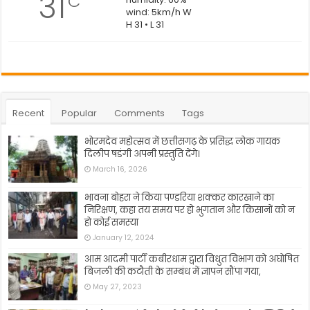
31
C
wind: 5km/h W
H 31 • L 31
Recent
Popular
Comments
Tags
भोरमदेव महोत्सव में छत्तीसगढ़ के प्रसिद्ध लोक गायक
दिलीप षडंगी अपनी प्रस्तुति देंगे।
March 16, 2026
भावना बोहरा ने किया पण्डरिया शक्कर कारखाने का
निरिक्षण, कहा तय समय पर हो भुगतान और किसानों को न
हो कोई समस्या
January 12, 2024
आम आदमी पार्टी कबीरधाम द्वारा विधुत विभाग को अघोषित
बिजली की कटौती के सम्बंध में ज्ञापन सौंपा गया,
May 27, 2023