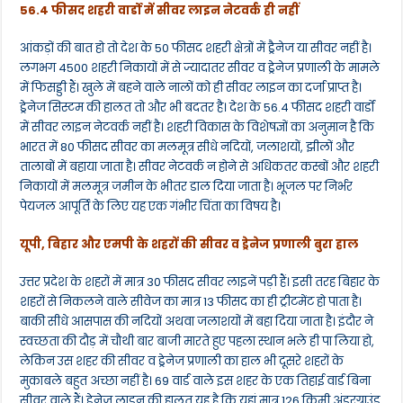
56.4 फीसद शहरी वार्डों में सीवर लाइन नेटवर्क ही नहीं
आंकड़ों की बात हो तो देश के 50 फीसद शहरी क्षेत्रों में ड्रैनेज या सीवर नहीं है।
लगभग 4500 शहरी निकायों में से ज्यादातर सीवर व ड्रेनेज प्रणाली के मामले
में फिसड्डी हैं। खुले में बहने वाले नालों को ही सीवर लाइन का दर्जा प्राप्त है।
ड्रेनेज सिस्टम की हालत तो और भी बदतर है। देश के 56.4 फीसद शहरी वार्डों
में सीवर लाइन नेटवर्क नहीं है। शहरी विकास के विशेषज्ञों का अनुमान है कि
भारत में 80 फीसद सीवर का मलमूत्र सीधे नदियों, जलाशयों, झीलों और
तालाबों में बहाया जाता है। सीवर नेटवर्क न होने से अधिकतर कस्बों और शहरी
निकायों में मलमूत्र जमीन के भीतर डाल दिया जाता है। भूजल पर निर्भर
पेयजल आपूर्ति के लिए यह एक गंभीर चिंता का विषय है।
यूपी, बिहार और एमपी के शहरों की सीवर व ड्रेनेज प्रणाली बुरा हाल
उत्तर प्रदेश के शहरों में मात्र 30 फीसद सीवर लाइनें पड़ी हैं। इसी तरह बिहार के
शहरों से निकलने वाले सीवेज का मात्र 13 फीसद का ही ट्रीटमेंट हो पाता है।
बाकी सीधे आसपास की नदियों अथवा जलाशयों में बहा दिया जाता है। इंदौर ने
स्वच्छता की दौड़ में चौथी बार बाजी मारते हुए पहला स्थान भले ही पा लिया हो,
लेकिन उस शहर की सीवर व ड्रेनेज प्रणाली का हाल भी दूसरे शहरों के
मुकाबले बहुत अच्छा नहीं है। 69 वार्ड वाले इस शहर के एक तिहाई वार्ड बिना
सीवर वाले हैं। ड्रेनेज लाइन की हालत यह है कि यहां मात्र 126 किमी अंडरग्राउंड