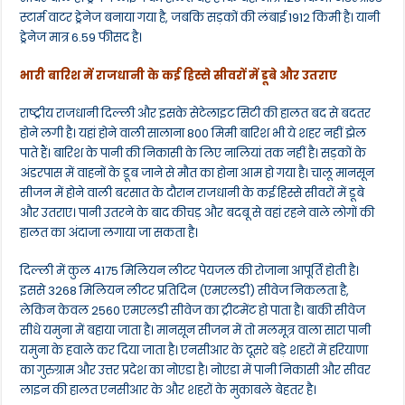
स्टार्म वाटर ड्रेनेज बनाया गया है, जबकि सड़कों की लंबाई 1912 किमी है। यानी
ड्रेनेज मात्र 6.59 फीसद है।
भारी बारिश में राजधानी के कई हिस्से सीवरों में डूबे और उतराए
राष्ट्रीय राजधानी दिल्ली और इसके सेटेलाइट सिटी की हालत बद से बदतर
होने लगी है। यहां होने वाली सालाना 800 मिमी बारिश भी ये शहर नहीं झेल
पाते हैं। बारिश के पानी की निकासी के लिए नालियां तक नहीं है। सड़कों के
अंडरपास में वाहनों के डूब जाने से मौत का होना आम हो गया है। चालू मानसून
सीजन में होने वाली बरसात के दौरान राजधानी के कई हिस्से सीवरों में डूबे
और उतराए। पानी उतरने के बाद कीचड़ और बदबू से वहां रहने वाले लोगों की
हालत का अंदाजा लगाया जा सकता है।
दिल्ली में कुल 4175 मिलियन लीटर पेयजल की रोजाना आपूर्ति होती है।
इससे 3268 मिलियन लीटर प्रतिदिन (एमएलडी) सीवेज निकलता है,
लेकिन केवल 2560 एमएलडी सीवेज का ट्रीटमेंट हो पाता है। बाकी सीवेज
सीधे यमुना में बहाया जाता है। मानसून सीजन में तो मलमूत्र वाला सारा पानी
यमुना के हवाले कर दिया जाता है। एनसीआर के दूसरे बड़े शहरों में हरियाणा
का गुरुग्राम और उत्तर प्रदेश का नोएडा है। नोएडा में पानी निकासी और सीवर
लाइन की हालत एनसीआर के और शहरों के मुकाबले बेहतर है।