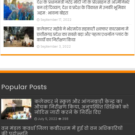
देश के प्रधानमंत्री नरेंद्र मोदी जी के प्रोत्साहन से अत्मिनिर्भर
बन रहे दिव्यांग, देश व प्रदेश के विकास में उनकी भूमिका
अहम : भावना बोहरा
September 17, 2022
कलेक्टर महोबे ने भोरमदेव सहकारी शक्कर कारखाना में
छत्तीसगढ़ प्रदेश का सबसे बड़ा और पहला एथनॉल प्लांट के
कार्यो का निरीक्षण किया
September 3, 2022
Popular Posts
कलेक्टर ने स्कूल और आंगनबाड़ी केन्द्र का
औचक निरीक्षण किया, अनुपस्थित शिक्षिकों को
नोटिस जारी करने के निर्देश दिए
July 5, 2022
398
वन मंडल कवर्धा जिला कबीरधाम में हुई दो वन अधिकारियों
की पदोन्नति