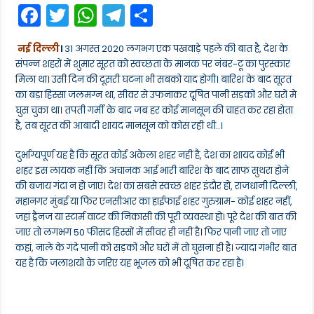
F
T
W
T
S
का
दम:
a
w
h
el
h
देश
के
नई दिल्ली
।
31 अगस्त 2020 लगभग एक पखवाड़े पहले की बात है, देश के
c
itt
a
e
ar
50
संपन्न शहरों में शुमार सूरत को स्वच्छता के मानक पर नंबर-टू का पुरस्कार
फीसद
e
er
ts
gr
e
शहरी
मिला था। उसी दिन की दूसरी घटना भी सबको याद होगी। बारिश के बाद सूरत
क्षेत्रों
का बड़ा हिस्सा जलमग्न था, सीवर से उफनाकर दूषित पानी सड़कों और घरों मे
b
A
a
में
घुस चुका था। तपती गर्मी के बाद जब हर कोई मानसून की चाहत कर रहा होता
सीवर
o
p
m
है, तब सूरत की आबादी शायद मानसून को कोस रही थी..।
लाइन
नहीं,
o
p
भारी
दुर्भाग्यपूर्ण यह है कि सूरत कोई अकेला शहर नहीं है, देश का शायद कोई भी
बारिश
k
शहर इस लायक नहीं कि अचानक आई भारी बारिश के बाद साफ सुथरा होने
में
शहरों
की बजाय गंदा न हो जाए। देश का सबसे स्वच्छ शहर इंदौर हो, राजधानी दिल्ली,
का
महानगर मुंबई या फिर एनसीआर का हाईफाई शहर गुरुग्राम- कोई शहर नहीं,
बुरा
जहां ड्रैनज या स्टार्म वाटर की निकासी की पूरी व्यवस्था हो। पूरे देश की बात की
हाल
जाए तो लगभग 50 फीसद हिस्सों में सीवर ही नहीं है। फिर पानी जाए तो जाए
कहां, नाले के गंदे पानी को सड़कों और घरों में तो घुसना ही है। ज्यादा गंभीर बात
यह है कि जलाशयों के जरिए यह भूजल को भी दूषित कर रहा है।