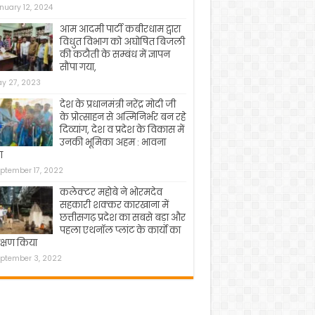
nuary 12, 2024
आम आदमी पार्टी कबीरधाम द्वारा
विधुत विभाग को अघोषित बिजली
की कटौती के सम्बंध में ज्ञापन
सौंपा गया,
y 27, 2023
देश के प्रधानमंत्री नरेंद्र मोदी जी
के प्रोत्साहन से अत्मिनिर्भर बन रहे
दिव्यांग, देश व प्रदेश के विकास में
उनकी भूमिका अहम : भावना
ा
ptember 17, 2022
कलेक्टर महोबे ने भोरमदेव
सहकारी शक्कर कारखाना में
छत्तीसगढ़ प्रदेश का सबसे बड़ा और
पहला एथनॉल प्लांट के कार्यो का
क्षण किया
ptember 3, 2022