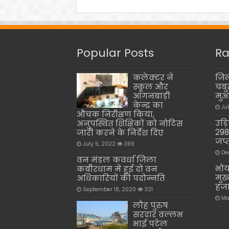
Popular Posts
Ra
कलेक्टर ने
जिल
स्कूल और
चबु
आंगनबाड़ी
मु
केन्द्र का
Ju
औचक निरीक्षण किया,
उड़िय
अनुपस्थित शिक्षिकों को नोटिस
298
जारी करने के निर्देश दिए
जप्
July 5, 2022
399
De
वन मंडल कवर्धा जिला
भोय
कबीरधाम में हुई दो वन
मुख्
अधिकारियों की पदोन्नति
हजा
September 18, 2020
321
Ma
लौह पुरुष
सरदार वल्लभ
भाई पटेल