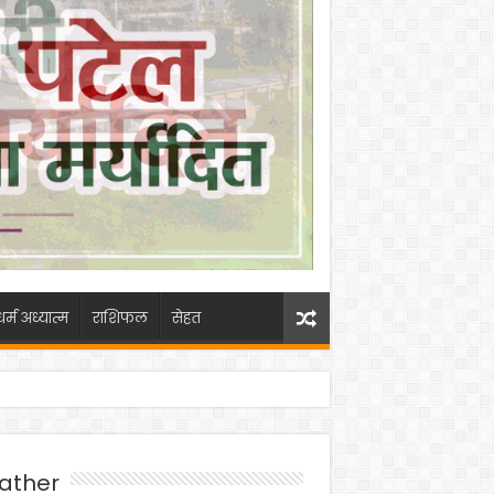
धर्म अध्यात्म
राशिफल
सेहत
ather