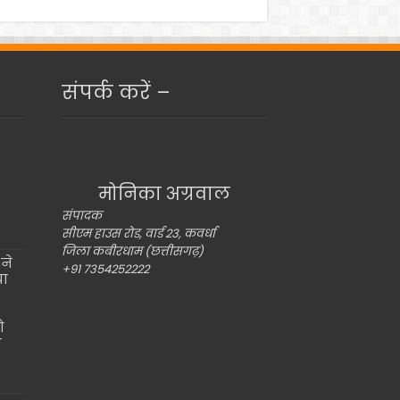
संपर्क करें –
मोनिका अग्रवाल
संपादक
सीएम हाउस रोड, वार्ड 23, कवर्धा
जिला कबीरधाम (छत्तीसगढ़)
ने
+91 7354252222
या
ो
ो