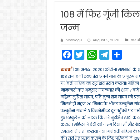
108 में फिर गूंजी कि
जन्म
newscg9
August 5, 2020
कवर्धा
F
T
W
T
S
a
w
h
el
h
कवर्धा
| 05 अगस्त 2020। कोरोना महामारी के बी
c
itt
a
e
ar
108 संजीवनी एक्सप्रेस अपने नाम के अनुरूप मह
e
er
ts
gr
e
गर्भवती महिला का सुरक्षित प्रसव कराया। महिला ने
जानकारी कर अनुसार मंगलवार की शाम 7 बजे पंडर
b
A
a
महिला सुप्रिता यादव, पति तुला राम यादव को प्र
o
p
m
मिलते ही महज 20 मिनट के भीतर एम्बुलेंस गांव 
o
p
एम्बुलेंस गांव से 3 किलोमीटर दूर पहुँचने पर ग
हुए एम्बुलेंस को सड़क किनारे सुरक्षित खड़ी करने क
k
कराया। महिला ने बेटी को जन्म दिया। माँ और बेटी दोन
रमतला में भर्ती कराया गया। गर्भवती महिला के 
की। सुरक्षित प्रसव कराने के लिए परिजनों ने 