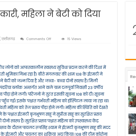
लकारी, महिला ने बेटी को दिया
on
,
छत्तीसगढ़
Comments Off
15 Views
108
में
फिर
गूंजी
किलकारी,
च लोगों को आपातकालीन स्वास्थ्य सुविधा प्रदान करने की दिशा में
महिला
ती भूमिका निभा रहा है। बीते मंगलवार की शाम 108 के ईएमटी ने
ने
Re
बेटी
 बेटी को जन्म दिया है और जच्चा- बच्चा दोनों स्वस्थ हैं। मिली
को
िया ब्लॉक अन्तर्गत आने वाले ग्राम दलपूर्वा निवासी 23 वर्षीय
दिया
सव पीड़ा होने लगी। परिजनों ने तुरंत इसकी सूचना 108 को दी। सूचना
जन्म
पहुँच गई। इसके पश्चात गर्भवती महिला को हॉस्पिटल लाया जा रहा था।
र्भवती महिला को तेज प्रसव पीड़ा होने लगी। महिला की स्थिति को देखते
े पश्चात ईएमटी बृजभूषण साहू ने सुप्रीता साहू का सुरक्षित प्रसव
ों स्वस्थ हैं। सुरक्षित प्रसव पश्चात महिला को उपस्वास्थ्य केंद्र
प्रसव के दौरान पायलट रूपसिंह श्याम ने ईएमटी बृजभूषण साहू की मदद
108 के ईएमटी और पायलट का शुक्रिया अदा किया। 108 की टीम कोरोना