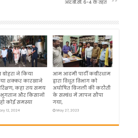
आर.बी.सी. 6-4 के तहत
 बोहरा ने किया
आम आदमी पार्टी कबीरधाम
िया शक्कर कारखाने
द्वारा विधुत विभाग को
रिक्षण, कहा तय समय
अघोषित बिजली की कटौती
 भुगतान और किसानों
के सम्बंध में ज्ञापन सौंपा
हो कोई समस्या
गया,
ry 12, 2024
May 27, 2023