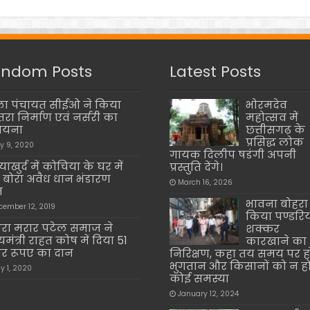
ndom Posts
Latest Posts
ा पंचायत सीईओ ने किया
भोरमदेव
तरा निर्माण एवं नर्सरी का
महोत्सव में
आयना
छत्तीसगढ़ के
प्रसिद्ध लोक
ly 9, 2020
गायक दिलीप षडंगी अपनी
ाखुर्द में कोचिया के घर में
प्रस्तुति देंगे।
 बोरा अवैध धान भंडारण
March 16, 2026
त
भावना बोहरा 
cember 12, 2019
किया पण्डरि
रा मरार पटेल समाज ने
शक्कर
यमंत्री राहत कोष में दिया 51
कारखाने का
र रूपए का दान
निरिक्षण, कहा तय समय पर ह
भुगतान और किसानों को न ह
y 1, 2020
कोई समस्या
January 12, 2024