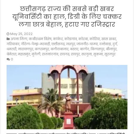
छत्तीसगढ़ राज्य की सबसे बड़ी खबर
यूनिवर्सिटी का हाल, डिग्री के लिए चक्कर
लगा छात्र बेहाल, हटाए गए रजिस्ट्रार
May 25, 2022
अपना जिला
,
कबीरधाम विशेष
,
कांकेर
,
कोंडागांव
,
कोरबा
,
कोरिया
,
खास खबर
,
गरियाबंद
,
गौरेला-पेन्ड्रा-मरवाही
,
छत्तीसगढ़
,
जशपुर
,
जांजगीर-चाम्पा
,
दन्तेवाड़ा
,
दुर्ग
,
धमतरी
,
नारायणपुर
,
बलरामपुर
,
बलौदाबाजार
,
बस्तर
,
बालोद
,
बिलासपुर
,
बीजापुर
,
बेमेतरा
,
महासमुंद
,
मुंगेली
,
राजनांदगांव
,
रायगढ़
,
रायपुर
,
सरगुजा
,
सुकमा
,
सूरजपुर
0