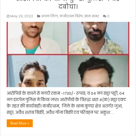
दबोचा।
May 29, 2022
अपना जिला
,
कबीरधाम विशेष
,
खास खबर
0
आरोपियों के कब्जे से नगदी रकम -1730/- रूपया, व 04 नग सट्टा पट्टी, 04
नग डाटपेन पुलिस ने किया जप्त। आरोपीयो के विरूद्ध धारा 4(क) सट्टा एक्ट
के तहत की कार्यवाही। कबीरधाम, जिले के थाना कुंण्डा क्षेत्र अंतर्गत जुआ,
सट्टा, अवैध शराब बिक्री, अवैध गाँजा बिक्री एवं परिवहन पर अंकुश …
Read More »