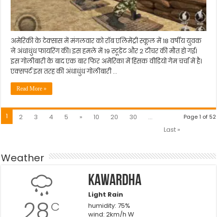
अमेरिकी के टेक्सास में मंगलवार को रॉब एलिमेंट्री स्कूल में 18 वर्षीय युवक
ने अंधाधुंध फायरिंग की। इस हमले में 19 स्टूडेंट और 2 टीचर की मौत हो गई।
इस गोलीबारी के बाद एक बार फिर अमेरिका में हिंसक वीडियो गेम चर्चा में है।
एक्सपर्ट इस तरह की अंधाधुंध गोलीबारी …
Read More »
1
2
3
4
5
»
10
20
30
...
Page 1 of 52
Last »
Weather
Kawardha
Light Rain
28
C
humidity: 75%
wind: 2km/h W