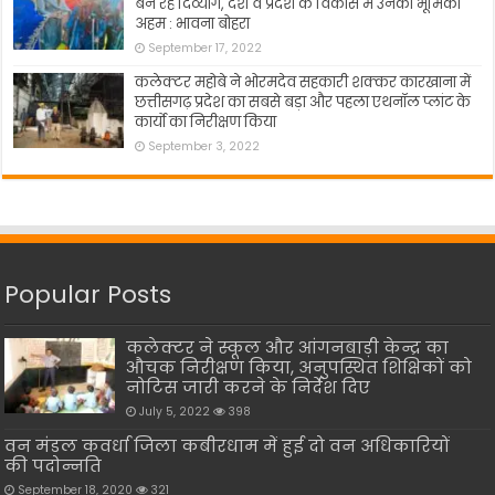
बन रहे दिव्यांग, देश व प्रदेश के विकास में उनकी भूमिका
अहम : भावना बोहरा
September 17, 2022
कलेक्टर महोबे ने भोरमदेव सहकारी शक्कर कारखाना में
छत्तीसगढ़ प्रदेश का सबसे बड़ा और पहला एथनॉल प्लांट के
कार्यो का निरीक्षण किया
September 3, 2022
Popular Posts
कलेक्टर ने स्कूल और आंगनबाड़ी केन्द्र का
औचक निरीक्षण किया, अनुपस्थित शिक्षिकों को
नोटिस जारी करने के निर्देश दिए
July 5, 2022
398
वन मंडल कवर्धा जिला कबीरधाम में हुई दो वन अधिकारियों
की पदोन्नति
September 18, 2020
321