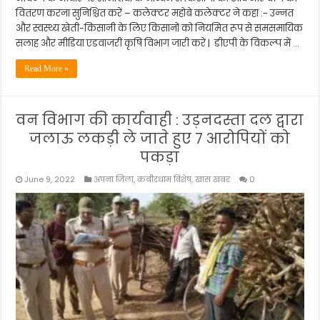
वितरण करना सुनिश्चित करें – कलेक्टर महोबे कलेक्टर ने कहा :- उन्नत
और स्वस्थ्य खेती-किसानी के लिए किसानों को नियमित रूप से समसमायिक
सलाह और मीडिया एडवाजरी कृषि विभाग जारी करें | डीएपी के विकल्प में …
Read More »
वन विभाग की कार्यवाही : उड़नदस्ता दल द्वारा
जलाऊ लकड़ी ले जाते हुए 7 आरोपियों को
पकड़ा
June 9, 2022
अपना जिला
,
कबीरधाम विशेष
,
खास खबर
0