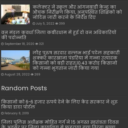
कलेक्टर ने स्कूल और आंगनबाड़ी केन्द्र का
औचक निरीक्षण किया, अनुपस्थित शिक्षिकों को
नोटिस जारी करने के निर्देश दिए
July 5, 2022
399
वन मंडल कवर्धा जिला कबीरधाम में हुई दो वन अधिकारियों
की पदोन्नति
September 18, 2020
321
लौह पुरुष सरदार वल्लभ भाई पटेल सहकारी
शक्कर कारखाना पंडरिया में गन्ना उत्पादक
किसानों को बड़ी राहत,10.43 करोड़ किसानों
को गन्ना भुगतान ज़ारी किया गया
August 28, 2022
269
Random Posts
किसानों को 6-6 हजार रुपये देने के लिए केंद्र सरकार ने शुरू
किया डाटा पोर्टल
February 8, 2019
जिला पुलिस अधीक्षक मोहित गर्ग ने 15 अगस्त स्वतंत्रता दिवस
के अवसर पर जिला कार्यालय मे फहराया गया तिरंगा झण्डा