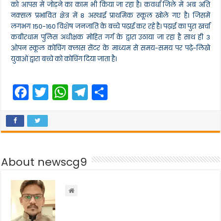
का
को आपस में जोड़ने का काम भी किया जा रहा है। कवर्धा जिले में अब अति
फार्म
नक्सल प्रभावित क्षेत्र में 8 अस्थाई प्राथमिक स्कूल खोले गए है। जिसमें
लगभग 150-160 विशेष जनजाति के बच्चे पढ़ाई कर रहे है। पढ़ाई का पुरा खर्चा
कबीरधाम पुलिस अधीक्षक मोहित गर्ग के द्वारा उठाया जा रहा है साथ ही 3
ओपन स्कूल कोचिंग क्लास सेंटर के माध्यम से समय-समय पर पढ़े-लिखे
युवाओं द्वारा बच्चे को कोचिंग दिया जाता है।
F
T
W
T
S
a
w
h
el
h
c
itt
a
e
ar
e
er
ts
gr
e
b
A
a
About newscg9
o
p
m
o
p
k