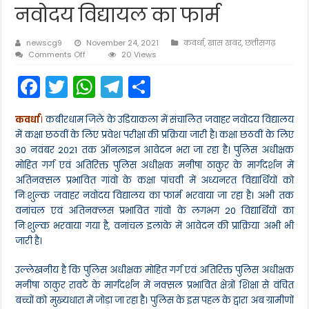
नवोदय विद्यायल का फार्म
newscg9
November 24, 2021
कवर्धा
,
खास खबर
,
छत्तीसगढ़
on
Comments Off
20 Views
कबीरधाम
F
T
W
T
S
पुलिस
अधीक्षक
a
w
h
el
h
मोहित
गर्ग
कवर्धा
।
कबीरधाम जिले के उडियाकला में संचालित जवाहर नवोदय विद्यालय
c
itt
a
e
ar
के
में कक्षा छठवीं के लिए प्रवेश परीक्षा की प्रक्रिया जारी है। कक्षा छठवीं के लिए
मार्गदर्शन
e
er
ts
gr
e
में
30 नवंबर 2021 तक ऑनलाइन आवेदन भरा जा रहा है। पुलिस अधीक्षक
नक्सल
मोहित गर्ग एवं अतिरिक्त पुलिस अधीक्षक मनीषा ठाकुर के मार्गदर्शन में
b
A
a
प्रभावित
अतिनक्सल प्रभावित गांवो के कक्षा पांचवी में अध्यनरत विद्यार्थियों को
गांव
o
p
m
निःशुल्क जवाहर नवोदय विद्यालय का फार्म भरवाया जा रहा है। अभी तक
के
विद्यार्थियों
o
p
वनांचल एवं अतिनक्लस प्रभावित गांवों के लगभग 20 विद्यार्थियों का
को
निःशुल्क भरवाया गया है, वनांचल इलाके में आवेदन की प्राक्रिया अभी भी
निःशुल्क
k
जारी है।
भरवाया
जा
रहा
उल्लेखनीय है कि पुलिस अधीक्षक मोहित गर्ग एवं अतिरिक्त पुलिस अधीक्षक
जवाहर
मनीषा ठाकुर रावटे के मार्गदर्शन में नक्सल प्रभावित क्षेत्रों शिक्षा से वंचित
नवोदय
बच्चों को मुख्यधारा में जोड़ा जा रहा है। पुलिस के इस पहल के द्वारा अब ग्रामीणों
विद्यायल