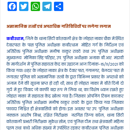
F
T
W
T
S
विवादित
लोहारा
a
w
h
el
h
नाका
चौक
c
itt
a
e
ar
देवार
असामाजिक तत्वों एवं अपराधिक गतिविधियों पर लगेगा लगाम
पारा
e
er
ts
gr
e
में
पुलिस
कबीरधाम
,
जिले के थाना सिटी कोतवाली क्षेत्र के लोहारा नाका चौक में स्थित
b
A
a
सहायता
देवारपारा के पास पुलिस अधीक्षक कबीरधाम मोहित गर्ग के निर्देशन एवं
केंद्र
o
p
m
अतिरिक्त पुलिस अधीक्षक मनीषा ठाकुर रावटे तथा उप. पुलिस अधीक्षक
का
किया
मुख्यालय मोनिका सिंह परिहार, उप. पुलिस अधीक्षक अजाक बी.आर. मंडावी
o
p
गया
के मार्गदर्शन में पुलिस सहायता केंद्र का उद्घाटन आज दिनांक-15/11/2021 को
उद्घाटन
k
किया गया। शहर के लोहारा नाका क्षेत्र के देवार पारा, गंगानगर, बेलदार पारा से
लगातार पुलिस को असामाजिक तत्वों के द्वारा विभिन्न प्रकार के अपराधों को
अंजाम देने की सूचना प्राप्त हो रही थी, साथ ही लोहारा नाका में बीते दिनों दो
गुटों में हुए विवाद जो काफी बड़ा रूप ले लिया था, का विशेष ध्यान रखते हुए
लोहारा नाका में सहायता केंद्र खोला गया है। जिसका ओपनिंग रिबन काटकर
अतिरिक्त पुलिस अधीक्षक मनीषा ठाकुर रावटे के द्वारा किया गया जिसका
फायदा निश्चित ही क्षेत्रवासियों को होगा। इस अवसर पर उप. पुलिस अधीक्षक
नक्सल आशीष मिश्रा, रक्षित निरीक्षक नरगिस तिग्गा बघेल, थाना सिटी
कोतवाली प्रभारी निरीक्षक मुकेश सोम, एवं पुलिस टीम तथा क्षेत्रवासी महिला
पुरुष तथा बच्चे अधिक संख्या में उपस्थित रहकर कबीरधाम पुलिस अधीक्षक