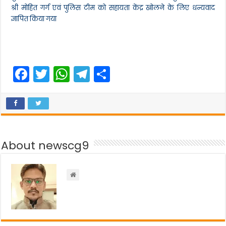
श्री मोहित गर्ग एवं पुलिस टीम को सहायता केंद्र खोलने के लिए धन्यवाद
ज्ञापित किया गया
F
T
W
T
S
a
w
h
el
h
c
itt
a
e
ar
e
er
ts
gr
e
b
A
a
About newscg9
o
p
m
o
p
k