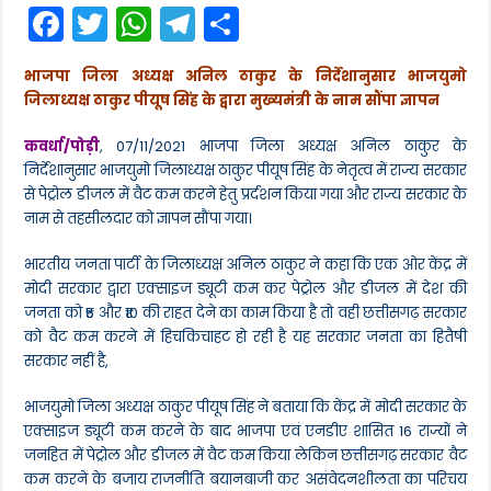
F
T
W
T
S
ने
पेट्रोल
a
w
h
el
h
डीजल
में
भाजपा जिला अध्यक्ष अनिल ठाकुर के निर्देशानुसार
भाजयुमो
c
itt
a
e
ar
राज्य
जिलाध्यक्ष ठाकुर पीयूष सिंह के द्वारा मुख्यमंत्री के नाम सौंपा ज्ञापन
सरकार
e
er
ts
gr
e
द्वारा
वैट
कवर्धा/पोड़ी
, 07/11/2021 भाजपा जिला अध्यक्ष अनिल ठाकुर के
b
A
a
कम
निर्देशानुसार भाजयुमो जिलाध्यक्ष ठाकुर पीयूष सिंह के नेतृत्व में राज्य सरकार
करने
o
p
m
से पेट्रोल डीजल में वैट कम करने हेतु प्रर्दशन किया गया और राज्य सरकार के
हेतु
किया
नाम से तहसीलदार को ज्ञापन सौंपा गया।
o
p
गया
धरना
k
भारतीय जनता पार्टी के जिलाध्यक्ष अनिल ठाकुर ने कहा कि एक ओर केंद्र में
प्रर्दशन
मोदी सरकार द्वारा एक्साइज ड्यूटी कम कर पेट्रोल और डीजल में देश की
जनता को ₹5 और ₹10 की राहत देने का काम किया है तो वही छत्तीसगढ़ सरकार
को वैट कम करने में हिचकिचाहट हो रही है यह सरकार जनता का हितैषी
सरकार नहीं है,
भाजयुमो जिला अध्यक्ष ठाकुर पीयूष सिंह ने बताया कि केंद्र में मोदी सरकार के
एक्साइज ड्यूटी कम करने के बाद भाजपा एवं एनडीए शासित 16 राज्यों ने
जनहित में पेट्रोल और डीजल में वैट कम किया लेकिन छत्तीसगढ़ सरकार वैट
कम करने के बजाय राजनीति बयानबाजी कर असंवेदनशीलता का परिचय