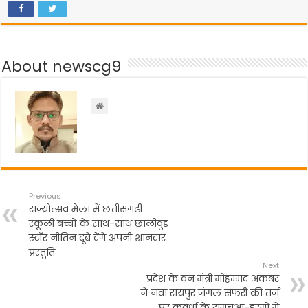
c
itt
a
e
ar
e
er
ts
gr
e
b
A
a
About newscg9
o
p
m
o
p
k
Previous
राज्योत्सव मेला में छत्तीसगढ़ी
स्कूली बच्चों के साथ-साथ छालीवुड
स्टॉर नीतिन दूबे देंगे अपनी शानदार
प्रस्तुति
Next
प्रदेश के वन मंत्री मोहम्मद अकबर
ने नवा रायपुर जंगल सफरी की तर्ज
पर कवर्धा के रामचुआ-हरमो में