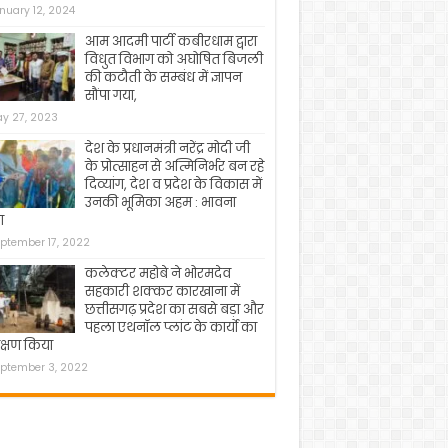
nuary 12, 2024
आम आदमी पार्टी कबीरधाम द्वारा
विधुत विभाग को अघोषित बिजली
की कटौती के सम्बंध में ज्ञापन
सौंपा गया,
y 27, 2023
देश के प्रधानमंत्री नरेंद्र मोदी जी
के प्रोत्साहन से अत्मिनिर्भर बन रहे
दिव्यांग, देश व प्रदेश के विकास में
उनकी भूमिका अहम : भावना
ा
ptember 17, 2022
कलेक्टर महोबे ने भोरमदेव
सहकारी शक्कर कारखाना में
छत्तीसगढ़ प्रदेश का सबसे बड़ा और
पहला एथनॉल प्लांट के कार्यो का
क्षण किया
ptember 3, 2022