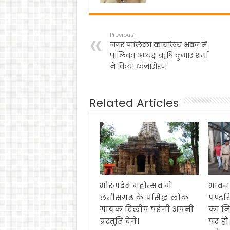
Previous
नगर पालिका कार्यालय भवन में
पालिका अध्यक्ष ऋषि कुमार शर्मा
ने किया ध्वजारोहण
Related Articles
भोरमदेव महोत्सव में
भावना
छत्तीसगढ़ के प्रसिद्ध लोक
पण्डर
गायक दिलीप षडंगी अपनी
का नि
प्रस्तुति देंगे।
पर हो