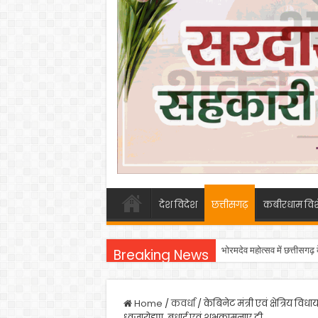
देश विदेश
छत्तीसगढ़
कबीरधाम विश
भोरमदेव महोत्सव में छत्तीसगढ़
Breaking News
Home
/
कवर्धा
/
केबिनेट मंत्री एवं क्षेत्रिय 
ध्वजारोहण, बधाई एवं शुभकामनाए दी