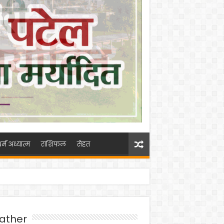
र्म अध्यात्म
राशिफल
सेहत
ather