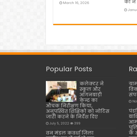
को न 
March 16, 2026
Janua
Popular Posts
Ra
कलेक्टर ने
ग्र
स्कूल और
विक
आंगनबाड़ी
संप
केन्द्र का
No
औचक निरीक्षण किया,
पंड
अनुपस्थित शिक्षिकों को नोटिस
बाध
जारी करने के निर्देश दिए
आम 
July 5, 2022
399
पुल
वन मंडल कवर्धा जिला
के 