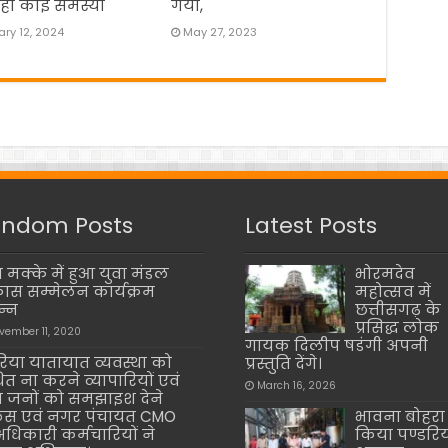
हो कोई समस्या
गया,
ry 12, 2024
May 27, 2023
ndom Posts
Latest Posts
ाम मक्के में हुआ युवा मंडल
भोरमदेव
ास सम्मेलन कार्यक्रम
महोत्सव में
न्न
छत्तीसगढ़ के
प्रसिद्ध लोक
vember 11, 2020
गायक दिलीप षडंगी अपनी
रिया यातायात व्यवस्था को
प्रस्तुति देंगे।
ित ना करने व्यापारियों एवं
March 16, 2026
जनों को समझाइश देने
िस एवं नगर पंचायत CMO
भावना बोहरा 
अधिकारी कर्मचारियों ने
किया पण्डरि