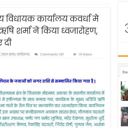
ेत्रिय विधायक कार्यालय कवर्धा मे
षि शर्मा ने किया ध्वजारोहण,
 दी
on
,
खास खबर
,
छत्तीसगढ़
Comments Off
14 Views
केबिनेट
मंत्री
एवं
Re
क्षेत्रिय
विधायक
 बटालियन के जवानों को नगद राशि से सम्मानित किया गया है |
कार्यालय
कवर्धा
 विधानसभा क्षेत्र के विधायक मोहम्मद अकबर के स्थानीय कार्यालय में
मे
नगर
रण में हर्षोल्लास के साथ मनाया गया. कार्यक्रम के मुख्य अतिथि ऋषि
पालिका
त्मा गांधी के तैल चित्र पर माल्यार्पण कर ध्वजारोहण किया. बटालियन
अध्यक्ष
ी गई. इस अवसर पर कन्हैयालाल अग्रवाल सदस्य क्रेडा, नीलकंठ चंद्रवंशी
ऋषि
शर्मा
पाध्यक्ष, पार्षद गण प्रमोद लूनिया, नरेंद्र देवांगन, सुशीला धुर्वे,
ने
शरण वैष्णव, टेकसिंह चंद्रवंशी, जितेंद्र दोषी, गुलाब जैन, अशोक
किया