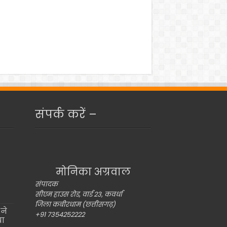
संपर्क करें –
मोनिका अग्रवाल
संपादक
सीएम हाउस रोड, वार्ड 23, कवर्धा
जिला कबीरधाम (छत्तीसगढ़)
ने
+91 7354252222
या