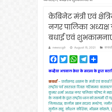
केबिनेट मंत्री एवं क्ष
नगर पालिका अध्यक्ष ऋ
बधाई एवं शुभकामनाए
newscg9
August 15, 2021
कवर्धा
F
T
W
T
S
a
w
h
el
h
कन्हैया अग्रवाल क्रेडा के सदस्य के द्वारा
c
itt
a
e
ar
e
er
ts
gr
e
कवर्धा
– छत्तीसगढ़ शासन के मंत्री एवं कवर्धा
राष्ट्रीय पर्व स्वतंत्रता दिवस गरिमामय वाताव
b
A
a
कुमार शर्मा अध्यक्ष नगर पालिका परिषद ने महा
o
p
m
के जवानों के द्वारा राष्ट्रीय ध्वज को सलामी द
जिलाध्यक्ष, कलीम खान सदस्य मनरेगा, जमील खान उ
o
p
सुनील साहू, कौशल कौशिक, भीखम कोसले, ईश्वरी