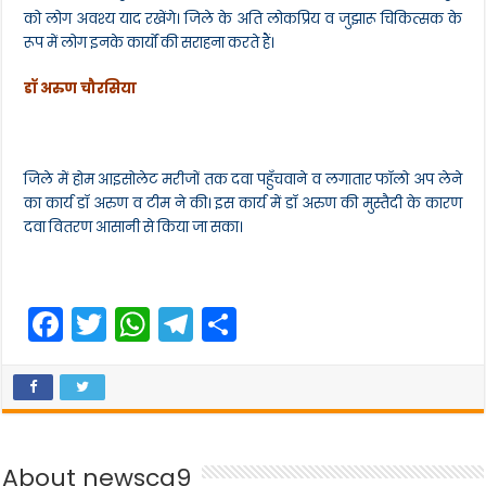
को लोग अवश्य याद रखेंगे। जिले के अति लोकप्रिय व जुझारू चिकित्सक के
रूप में लोग इनके कार्यों की सराहना करते हैं।
डॉ अरुण चौरसिया
जिले में होम आइसोलेट मरीजों तक दवा पहुँचवाने व लगातार फॉलो अप लेने
का कार्य डॉ अरुण व टीम ने की। इस कार्य में डॉ अरुण की मुस्तैदी के कारण
दवा वितरण आसानी से किया जा सका।
F
T
W
T
S
a
w
h
el
h
c
itt
a
e
ar
e
er
ts
gr
e
b
A
a
About newscg9