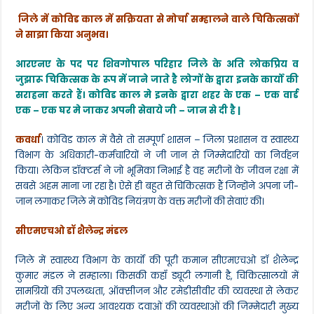
a
w
h
el
h
कोविड
जिले में कोविड काल में सक्रियता से मोर्चा सम्हालने वाले चिकित्सकों
c
itt
a
e
ar
ने
ने साझा किया अनुभव।
बताया
e
er
ts
gr
e
डॉक्टर्स
सच
आरएनए के पद पर शिवगोपाल परिहार जिले के अति लोकप्रिय व
b
A
a
में
जुझारू चिकित्सक के रूप में जाने जाते है लोगों के द्वारा इनके कार्यों की
भगवान
o
p
m
सराहना करते हैं। कोविड काल मे इनके द्वारा शहर के एक – एक वार्ड
से
कम
एक – एक घर मे जाकर अपनी सेवाये जी – जान से दी है |
o
p
नही
k
कवर्धा
। कोविड काल में वैसे तो सम्पूर्ण शासन – जिला प्रशासन व स्वास्थ्य
विभाग के अधिकारी-कर्मचारियों ने जी जान से जिम्मेदारियों का निर्वहन
किया। लेकिन डॉक्टर्स ने जो भूमिका निभाई है वह मरीजों के जीवन रक्षा में
सबसे अहम माना जा रहा है। ऐसे ही बहुत से चिकित्सक हैं जिन्होंने अपना जी-
जान लगाकर जिले में कोविड नियंत्रण के वक्त मरीजों की सेवाएं की।
सीएमएचओ डॉ शैलेन्द्र मंडल
जिले में स्वास्थ्य विभाग के कार्यों की पूरी कमान सीएमएचओ डॉ शैलेन्द्र
कुमार मंडल ने सम्हाला। किसकी कहाँ ड्यूटी लगानी है, चिकित्सालयों में
सामग्रियों की उपलब्धता, ऑक्सीजन और रमेडीसीवीर की व्यवस्था से लेकर
मरीजों के लिए अन्य आवश्यक दवाओं की व्यवस्थाओं की जिम्मेदारी मुख्य