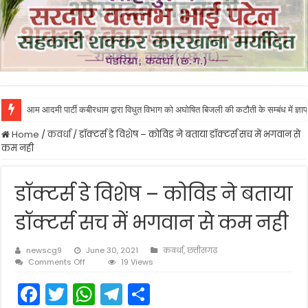
आम आदमी पार्टी कबीरधाम द्वारा विधुत विभाग को अघोषित बिजली की कटौती के सम्बंध में ज्ञाप
Home
/
कवर्धा
/
डॉक्टर्स डे विशेष – कोविड ने बताया डॉक्टर्स सच में भगवान से
कम नही
डॉक्टर्स डे विशेष – कोविड ने बताया
डॉक्टर्स सच में भगवान से कम नही
newscg9
June 30, 2021
कवर्धा
,
छत्तीसगढ़
on
Comments Off
19 Views
डॉक्टर्स
F
T
W
T
S
डे
विशेष
–