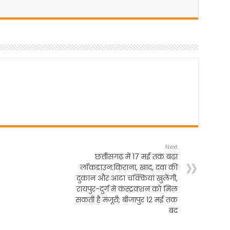
Next
छत्तीसगढ़ में 17 मई तक बढ़ा
लॉकडाउन:किराना, खाद, दवा की
दुकान और आटा चक्कियां खुलेंगी,
रायपुर-दुर्ग में कंस्ट्रक्शन को मिल
सकती है मंजूरी; बीजापुर 12 मई तक
बंद