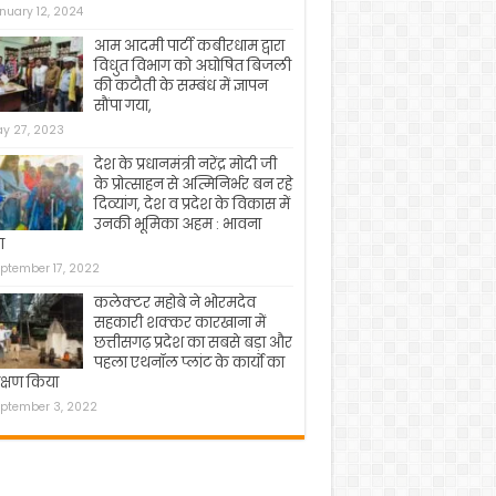
nuary 12, 2024
आम आदमी पार्टी कबीरधाम द्वारा
विधुत विभाग को अघोषित बिजली
की कटौती के सम्बंध में ज्ञापन
सौंपा गया,
y 27, 2023
देश के प्रधानमंत्री नरेंद्र मोदी जी
के प्रोत्साहन से अत्मिनिर्भर बन रहे
दिव्यांग, देश व प्रदेश के विकास में
उनकी भूमिका अहम : भावना
ा
ptember 17, 2022
कलेक्टर महोबे ने भोरमदेव
सहकारी शक्कर कारखाना में
छत्तीसगढ़ प्रदेश का सबसे बड़ा और
पहला एथनॉल प्लांट के कार्यो का
क्षण किया
ptember 3, 2022