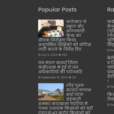
Popular Posts
Ra
कलेक्टर ने
कबी
स्कूल और
केन
आंगनबाड़ी
(पु
केन्द्र का
उपक
औचक निरीक्षण किया,
पुल
अनुपस्थित शिक्षिकों को नोटिस
सिंह
जारी करने के निर्देश दिए
De
July 5, 2022
399
कैब
वन मंडल कवर्धा जिला
व ज
कबीरधाम में हुई दो वन
पाल
अधिकारियों की पदोन्नति
प्र
वें
September 18, 2020
321
।
लौह पुरुष
Ap
सरदार वल्लभ
भाई पटेल
किस
सहकारी
तैय
शक्कर कारखाना पंडरिया में
Au
गन्ना उत्पादक किसानों को बड़ी
राहत,10.43 करोड़ किसानों को