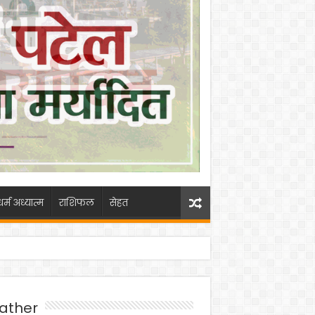
धर्म अध्यात्म
राशिफल
सेहत
ather