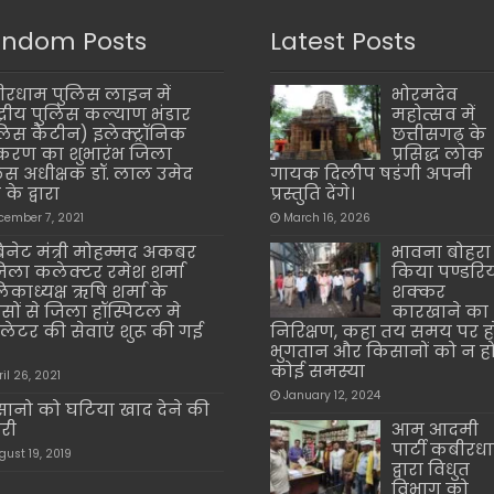
ndom Posts
Latest Posts
रधाम पुलिस लाइन में
भोरमदेव
्द्रीय पुलिस कल्याण भंडार
महोत्सव में
लिस कैंटीन) इलेक्ट्रॉनिक
छत्तीसगढ़ के
रण का शुभारंभ जिला
प्रसिद्ध लोक
िस अधीक्षक डॉ. लाल उमेद
गायक दिलीप षडंगी अपनी
 के द्वारा
प्रस्तुति देंगे।
cember 7, 2021
March 16, 2026
िनेट मंत्री मोहम्मद अकबर
भावना बोहरा 
िला कलेक्टर रमेश शर्मा
किया पण्डरि
िकाध्यक्ष ऋषि शर्मा के
शक्कर
यासों से जिला हॉस्पिटल मे
कारखाने का
टीलेटर की सेवाएं शुरू की गई
निरिक्षण, कहा तय समय पर ह
भुगतान और किसानों को न ह
कोई समस्या
ril 26, 2021
January 12, 2024
ानो को घटिया खाद देने की
ारी
आम आदमी
पार्टी कबीरध
gust 19, 2019
द्वारा विधुत
विभाग को