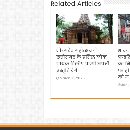
Related Articles
भोरमदेव महोत्सव में
भावना
छत्तीसगढ़ के प्रसिद्ध लोक
पण्डर
गायक दिलीप षडंगी अपनी
का नि
प्रस्तुति देंगे।
पर हो
को न 
March 16, 2026
Janua