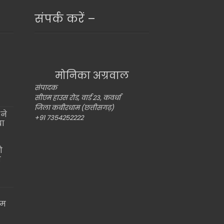
संपर्क करें –
मोनिका अग्रवाल
संपादक
सीएम हाउस रोड, वार्ड 23, कवर्धा
जिला कबीरधाम (छत्तीसगढ़)
ने
+91 7354252222
या
ो
ो
ाम