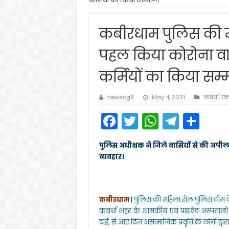
कबीरधाम पुलिस की 
पहल किया कोरोना वारिय
कर्मियों का किया सम्
newscg9
May 4, 2021
कवर्धा
,
छत
F
T
W
T
S
a
w
h
el
h
पुलिस अधीक्षक ने जिले वासियों से की अपील अस
c
itt
a
e
ar
व्यवहार।
e
er
ts
gr
e
b
A
a
o
p
m
कबीरधाम
|
पुलिस की महिला सेल पुलिस टीम के द
कवर्धा शहर के शासकीय एवं प्राइवेट अस्पतालों क
o
p
दाई, से आए दिन असामाजिक प्रवृत्ति के लोगो द्वारा