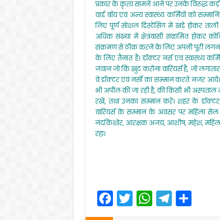
k
प्रकार के कृत्य सामने आने पर उनके विरुद्ध कड़
वार्ड बॉय एवं अन्य स्वास्थ्य कर्मियों को सम्म
लिए पूर्ण सोशल डिस्टेंसिंग में खड़े होकर त
अधिक संख्या में क्षेत्रवासी संक्रमित होकर क
संक्रमण से ठीक करने के लिए अपनी पूरी लगन ए
के लिए तैनात हैं। डॉक्टर नर्स एवं स्वास्थ्य क
जवान जो कि खुद करोना वारियर्स हैं, जो लगातार 
वे डॉक्टर एवं नर्सों का सम्मान करते नजर आय
भी अपील की जा रही है, की किसी भी अस्पताल में इ
रखें, तथा उनका सम्मान करें। शहर के डॉक्टर, न
वारियर्स के सम्मान के अवसर पर महिला सेल प
नंदकिशोर, आरक्षक अजय, आशीष, महेश, महिला आ
रहा।
F
T
W
T
S
a
w
h
el
h