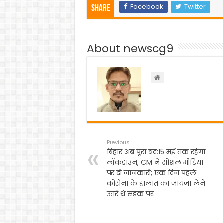
c
itt
a
e
ar
Facebook
Twitter
Share
e
er
ts
gr
e
b
A
a
About newscg9
o
p
m
o
p
k
Previous
बिहार अब पूरा बंद:15 मई तक रहेगा
लॉकडाउन, CM ने सोशल मीडिया
पर दी जानकारी; एक दिन पहले
कोरोना के हालात का जायजा लेने
उतरे थे सड़क पर