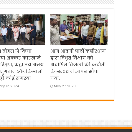
 बोहरा ने किया
आम आदमी पार्टी कबीरधाम
िया शक्कर कारखाने
द्वारा विधुत विभाग को
रिक्षण, कहा तय समय
अघोषित बिजली की कटौती
 भुगतान और किसानों
के सम्बंध में ज्ञापन सौंपा
हो कोई समस्या
गया,
ry 12, 2024
May 27, 2023