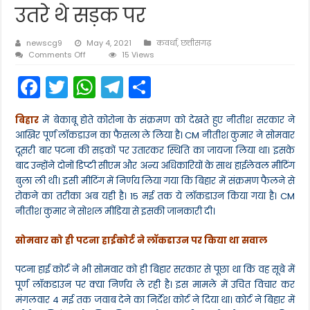
उतरे थे सड़क पर
newscg9
May 4, 2021
कवर्धा
,
छत्तीसगढ़
on
Comments Off
15 Views
बिहार
F
T
W
T
S
अब
पूरा
a
w
h
el
h
बंद:15
मई
बिहार
में बेकाबू होते कोरोना के संक्रमण को देखते हुए नीतीश सरकार ने
c
itt
a
e
ar
तक
आखिर पूर्ण लॉकडाउन का फैसला ले लिया है। CM नीतीश कुमार ने सोमवार
रहेगा
e
er
ts
gr
e
लॉकडाउन,
दूसरी बार पटना की सड़कों पर उतारकर स्थिति का जायजा लिया था। इसके
CM
बाद उन्होंने दोनों डिप्टी सीएम और अन्य अधिकारियों के साथ हाईलेवल मीटिंग
b
A
a
ने
बुला ली थी। इसी मीटिंग में निर्णय लिया गया कि बिहार में संक्रमण फैलने से
सोशल
o
p
m
रोकने का तरीका अब यही है। 15 मई तक ये लॉकडाउन किया गया है। CM
मीडिया
पर
o
p
नीतीश कुमार ने सोशल मीडिया से इसकी जानकारी दी।
दी
जानकारी;
k
सोमवार को ही पटना हाईकोर्ट ने लॉकडाउन पर किया था सवाल
एक
दिन
पहले
पटना हाई कोर्ट ने भी सोमवार को ही बिहार सरकार से पूछा था कि वह सूबे में
कोरोना
पूर्ण लॉकडाउन पर क्या निर्णय ले रही है। इस मामले में उचित विचार कर
के
मंगलवार 4 मई तक जवाब देने का निर्देश कोर्ट ने दिया था। कोर्ट ने बिहार में
हालात