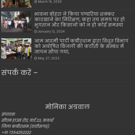
March 16, 2026
भावना बोहरा ने किया पण्डरिया शक्कर
कारखाने का निरिक्षण, कहा तय समय पर हो
भुगतान और किसानों को न हो कोई समस्या
January 12, 2024
आम आदमी पार्टी कबीरधाम द्वारा विधुत विभाग
को अघोषित बिजली की कटौती के सम्बंध में
ज्ञापन सौंपा गया,
May 27, 2023
संपर्क करें –
मोनिका अग्रवाल
संपादक
सीएम हाउस रोड, वार्ड 23, कवर्धा
जिला कबीरधाम (छत्तीसगढ़)
+91 7354252222