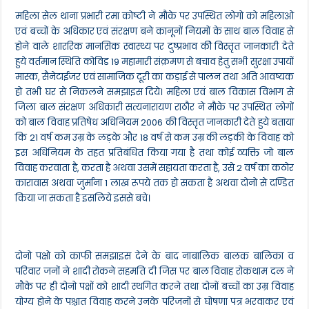
महिला सेल थाना प्रभारी रमा कोष्टी ने मौके पर उपस्थित लोगो को महिलाओ
एवं बच्चों के अधिकार एवं संरक्षण बने कानूनों नियमों के साथ बाल विवाह से
होने वाले शाररिक मानसिक स्वास्थ्य पर दुष्प्रभाव कीे विस्तृत जानकारी देते
हुये वर्तमान स्थिति कोविड 19 महामारी संक्रमण से बचाव हेतु सभी सुरक्षा उपायों
मास्क, सैनेटाईजर एवं सामाजिक दूरी का कड़ाई से पालन तथा अति आवष्यक
हो तभी घर से निकलने समझाइस दिये। महिला एवं बाल विकास विभाग से
जिला बाल संरक्षण अधिकारी सत्यनारायण राठौर ने मौके पर उपस्थित लोगों
को बाल विवाह प्रतिषेध अधिनियम 2006 की विस्तृत जानकारी देते हुये बताया
कि 21 वर्ष कम उम्र के लड़के और 18 वर्ष से कम उम्र की लड़की के विवाह को
इस अधिनियम के तहत प्रतिबंधित किया गया है तथा कोई व्यक्ति जो बाल
विवाह करवाता है, करता है अथवा उसमें सहायता करता है, उसे 2 वर्ष का कठोर
कारावास अथवा जुर्माना 1 लाख रूपये तक हो सकता है अथवा दोनो से दण्डित
किया जा सकता है इसलिये इससे बचे।
दोनो पक्षो को काफी समझाइस देने के बाद नाबालिक बालक बालिका व
परिवार जनों ने शादी रोकने सहमति दी जिस पर बाल विवाह रोकथाम दल ने
मौके पर ही दोनो पक्षों को शादी स्थगित करने तथा दोनों बच्चों का उम्र विवाह
योग्य होने के पश्चात विवाह करने उनके परिजनों से घोषणा पत्र भरवाकर एवं