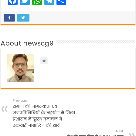
F
T
W
T
S
a
w
h
el
h
c
itt
a
e
ar
e
er
ts
gr
e
b
A
a
About newscg9
o
p
m
o
p
k
Previous
समाज की जागरूकता एवं
जनप्रतिनिधियों के सहयोग से जिला
प्रशासन ने दूरस्थ वनांचल में
रूकवाई नाबालिग की शादी
Next