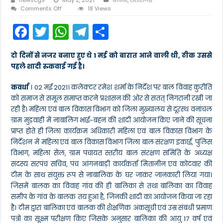
on
Comments Off
18 Views
समाज
F
T
W
T
S
की
जागरूकता
a
w
h
el
h
एवं
जनप्रतिनिधियों
दो दिनों से नजर बनाए हुए थे 1 मई को बारात आने वाली थी, ठीक उससे
c
itt
a
e
ar
के
पहले शादी रुकवाई गई है।
सहयोग
e
er
ts
gr
e
से
जिला
कवर्धा
। 02 मई 2021। कलेक्टर रमेश शर्मा के निर्देश पर बाल विवाह कुरीति
b
A
a
प्रशासन
को समाज से समूल समाप्त करने प्रशासन की ओर से सतत् निगरानी रखी जा
ने
o
p
m
रही है। महिला एवं बाल विकास विभाग को जिला मुख्यालय से दूरस्थ वनांचल
दूरस्थ
वनांचल
ग्राम मुड़वाही में नाबालिग भाई-बहन की शादी आयोजन किए जाने की सूचना
o
p
में
प्राप्त होते ही जिला कार्यक्रम अधिकारी महिला एवं बाल विकास विभाग के
रूकवाई
k
निर्देशन में महिला एवं बाल विकास विभाग जिला बाल संरक्षण इकाई, पुलिस
नाबालिग
की
विभाग, महिला सेल, ग्राम पंचायत स्तरीय बाल संरक्षण समिति के अध्यक्ष
शादी
सदस्य सरपंच सचिव, पंच आंगनबाड़ी कार्यकर्ता मितानीन एवं कोटवार की
टीम के साथ संयुक्त रूप से नाबालिक के घर जाकर जानकारी लिया गया।
जिसमें बालक का विवाह गांव की ही बालिका से तथा बालिका का विवाह
समीप के गांव के बालक तय हुआ है, जिनकी शादी का आयोजन किया जा रहा
है। टीम द्वारा बालिका एवं बालक की शैक्षणिक अंकसूची एवं उम्र संबंधी प्रमाण
पत्रों का सूक्ष्म परीक्षण किए जिसके अनुसार बालिका की आयु 17 वर्ष एवं