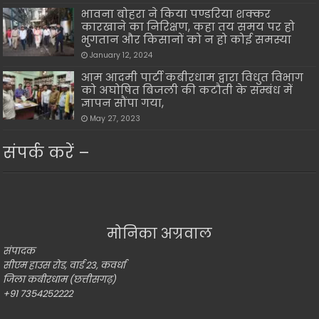
भावना बोहरा ने किया पण्डरिया शक्कर
कारखाने का निरिक्षण, कहा तय समय पर हो
भुगतान और किसानों को न हो कोई समस्या
January 12, 2024
आम आदमी पार्टी कबीरधाम द्वारा विधुत विभाग
को अघोषित बिजली की कटौती के सम्बंध में
ज्ञापन सौंपा गया,
May 27, 2023
संपर्क करें –
मोनिका अग्रवाल
संपादक
सीएम हाउस रोड, वार्ड 23, कवर्धा
जिला कबीरधाम (छत्तीसगढ़)
+91 7354252222