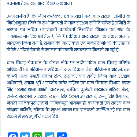
पंचनामा तैयार कर बाल विवाह रूकवाया।
उल्लेखनीय है कि जिला कलेक्टर एवं अध्यक्ष जिला बाल संरक्षण समिति के
निर्देशानुसार जिले के सभी पंचायतों में बाल संरक्षण समिति गठित है समिति में
सरपंच पंच सचिव आंगनबाड़ी कार्यकर्ता मितानिन शिक्षक एवं गांव के
गणमान्य नागरिक शामिल है, जिन्हें एकीकृत बाल संरक्षण कार्यक्रम अंतर्गत
जागरूक किया गया है, समाज की जागरूकता एवं जनप्रतिनिधियों की संहयोग
से ऐसे शादियां रोकने में प्रषासन को काफी सफलताएं मिलती जा रही है।
बाल विवाह रोकथाम के दौरान मौके पर संदीप पटेल बाल विवाह प्रतिषेध
अधिकारी एवं परियोजना अधिकारी बाल विकास सेवा परियोजना बोड़ला, रमा
कोष्टी थाना प्रभारी महिला सेल, सत्यनारायण राठौर जिला बाल संरक्षण
अधिकारी, श्यामा धुर्वे आउटरीच वर्कर महिला एवं बाल विकास विभाग, व्यास
सिह परमार थाना प्रभारी झलमला, कविता कुमेठी आरक्षक महिला सेल,
राजेन्द्र मरकाम आरक्षक, लखन सिंह टेकाम उप संरपंच, रज्जू सिंह बैगा पंच,
जेवंती मानिकपुरी संतोषी मानिकपुरी आंगनबाड़ी कार्यकर्ता एवं सदस्य बाल
संरक्षण समिति, सीएफ के सुरक्षा जावन एवं ग्रामवासी उपस्थित रहे एवं बाल
रोकने में महत्वपूर्ण योगदान दिये।