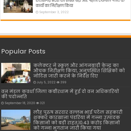
छत्तीसगढ़ प्रदेश का सबसे बड़ा और पहला एथनॉल प्लांट के
कार्यो का निरीक्षण किया
September 3, 2022
Popular Posts
कलेक्टर ने स्कूल और आंगनबाड़ी केन्द्र का
औचक निरीक्षण किया, अनुपस्थित शिक्षिकों को
नोटिस जारी करने के निर्देश दिए
July 5, 2022
399
वन मंडल कवर्धा जिला कबीरधाम में हुई दो वन अधिकारियों
की पदोन्नति
September 18, 2020
321
लौह पुरुष सरदार वल्लभ भाई पटेल सहकारी
शक्कर कारखाना पंडरिया में गन्ना उत्पादक
किसानों को बड़ी राहत,10.43 करोड़ किसानों
को गन्ना भुगतान ज़ारी किया गया