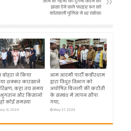
सोने के गहनों को दुगना करने का
झांसा देने वाले फरहार ठग को
कोतवाली पुलिस ने धर दबोचा।
 बोहरा ने किया
आम आदमी पार्टी कबीरधाम
िया शक्कर कारखाने
द्वारा विधुत विभाग को
रिक्षण, कहा तय समय
अघोषित बिजली की कटौती
 भुगतान और किसानों
के सम्बंध में ज्ञापन सौंपा
हो कोई समस्या
गया,
ry 12, 2024
May 27, 2023