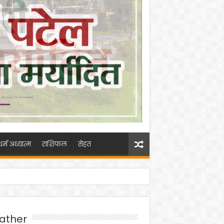
धर्म अध्यात्म
राशिफल
सेहत
ather