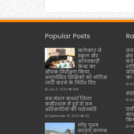
Popular Posts
Ra
कलेक्टर ने
नगर
स्कूल और
क्षे
आंगनबाड़ी
बजे
केन्द्र का
रात
औचक निरीक्षण किया,
प्र
अनुपस्थित शिक्षिकों को नोटिस
का 
जारी करने के निर्देश दिए
Au
July 5, 2022
398
सहा
वन मंडल कवर्धा जिला
Oct
कबीरधाम में हुई दो वन
छत्त
अधिकारियों की पदोन्नति
माओ
September 18, 2020
321
किय
लौह पुरुष
Fe
सरदार वल्लभ