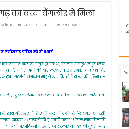
सगढ़ का बच्चा बैंगलोर में मिला
on
,
छत्तीसगढ़
Comments Off
64 Views
तिरुपति
में
गुम
छत्तीसगढ़
का
रदेश व छत्तीसगढ़ पुलिस को दी बधाई
बच्चा
बैंगलोर
जो कि तिरुपति बालाजी में गुम हो गया था, बैंगलोर में सकुशल ढूंढ लिया
में
मिला
्यम से परिजनों से बच्चे की बात करवाई। । छत्तीसगढ़, आंधप्रदेश और
Re
 हुआ। गृहमंत्री ताम्रध्वज साहू ने कहा कि तीनों राज्यों की पुलिस इस
्ञान में आते ही पुलिस विभाग के वरिष्ठ अधिकारी को आवश्यक कार्रवाई के
ों के साथ गरियाबंद से तिरुपति बालाजी दर्शन के लिए गया था। इसी
 चला गया। वारदात 27 फरवरी की है। काफी तलाश और स्थानीय तिरुपति
ा नहीं चलने पर परिजनों ने छत्तीसगढ़ सरकार से मदद की गुहार लगाई