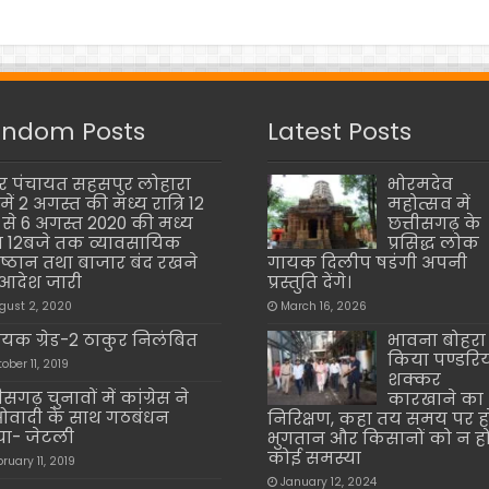
ndom Posts
Latest Posts
 पंचायत सहसपुर लोहारा
भोरमदेव
त्र में 2 अगस्त की मध्य रात्रि 12
महोत्सव में
 से 6 अगस्त 2020 की मध्य
छत्तीसगढ़ के
्रि 12बजे तक व्यावसायिक
प्रसिद्ध लोक
तिष्ठान तथा बाजार बंद रखने
गायक दिलीप षडंगी अपनी
आदेश जारी
प्रस्तुति देंगे।
gust 2, 2020
March 16, 2026
यक ग्रेड-2 ठाकुर निलंबित
भावना बोहरा 
किया पण्डरि
ober 11, 2019
शक्कर
ीसगढ़ चुनावों में कांग्रेस ने
कारखाने का
वादी के साथ गठबंधन
निरिक्षण, कहा तय समय पर ह
ा- जेटली
भुगतान और किसानों को न ह
कोई समस्या
bruary 11, 2019
January 12, 2024