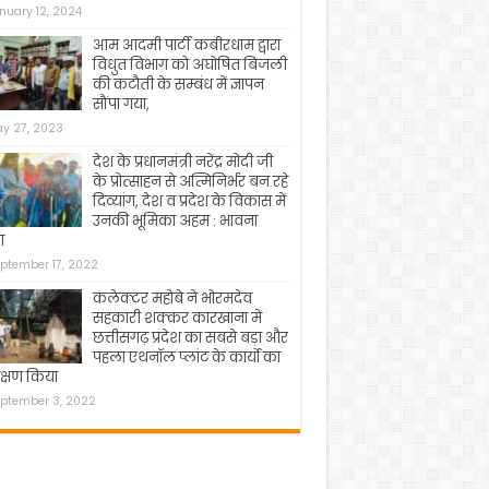
nuary 12, 2024
आम आदमी पार्टी कबीरधाम द्वारा
विधुत विभाग को अघोषित बिजली
की कटौती के सम्बंध में ज्ञापन
सौंपा गया,
y 27, 2023
देश के प्रधानमंत्री नरेंद्र मोदी जी
के प्रोत्साहन से अत्मिनिर्भर बन रहे
दिव्यांग, देश व प्रदेश के विकास में
उनकी भूमिका अहम : भावना
ा
ptember 17, 2022
कलेक्टर महोबे ने भोरमदेव
सहकारी शक्कर कारखाना में
छत्तीसगढ़ प्रदेश का सबसे बड़ा और
पहला एथनॉल प्लांट के कार्यो का
क्षण किया
ptember 3, 2022