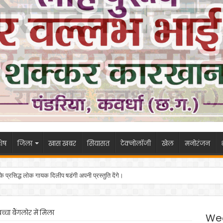
ेष
जिला
खास खबर
सियासत
टेक्नोलॉजी
खेल
मनोरंजन
 के प्रसिद्ध लोक गायक दिलीप षडंगी अपनी प्रस्तुति देंगे।
च्चा बैंगलोर में मिला
We