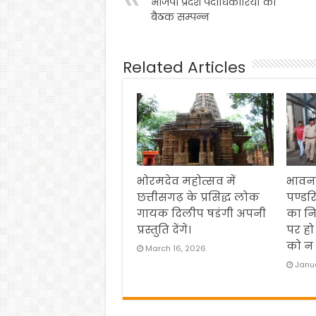
भाजपा प्रदेश पदाधिकारियों की
बैठक सम्पन्न
Related Articles
भोरमदेव महोत्सव में
भावना
छत्तीसगढ़ के प्रसिद्ध लोक
पण्डर
गायक दिलीप षडंगी अपनी
का नि
प्रस्तुति देंगे।
पर हो
को न 
March 16, 2026
Janua