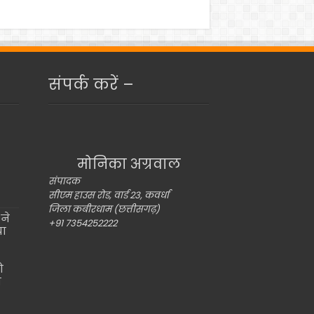
संपर्क करें –
मोनिका अग्रवाल
संपादक
सीएम हाउस रोड, वार्ड 23, कवर्धा
जिला कबीरधाम (छत्तीसगढ़)
ने
+91 7354252222
या
ो
ो