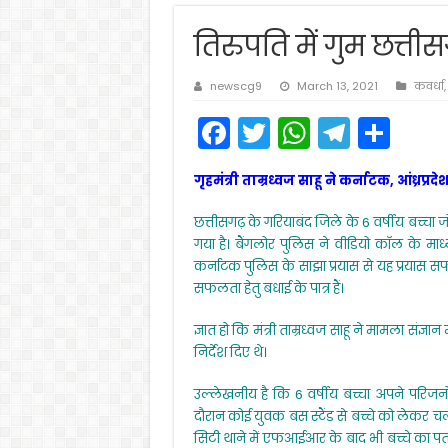
तिरुपति में गुम छत्ती
newscg9
March 13, 2021
कवर्धा
F
T
W
T
S
a
w
h
el
h
गृहमंत्री ताम्रध्वज साहू ने कर्नाटक, आंध्रप्
c
itt
a
e
ar
e
er
ts
gr
e
छत्तीसगढ़ के गरियाबंद जिले के 6 वर्षीय बच्चा 
गया है। बैंगलोर पुलिस ने वीडियो कॉल के माध
b
A
a
कर्नाटक पुलिस के साझा प्रयास से यह प्रयास सफल
o
p
m
सफलता हेतु बधाई के पात्र हैं।
o
p
ज्ञात हो कि मंत्री ताम्रध्वज साहू ने मामला संज
k
निर्देश दिए थे।
उल्लेखनीय है कि 6 वर्षीय बच्चा अपने परिजन
दौरान कोई युवक बस स्टैंड से बच्चे को लेकर
सिटी थाने में एफआईआर के बाद भी बच्चे का पत