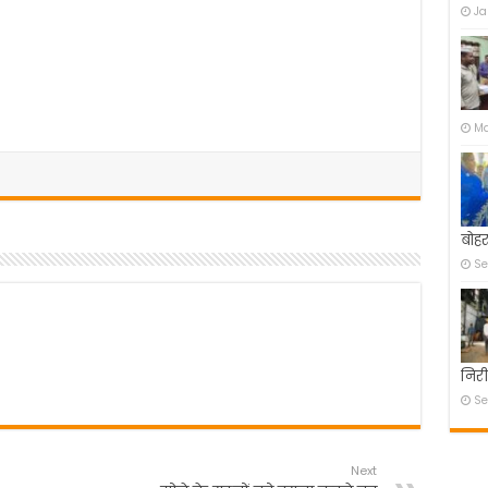
Ja
Ma
बोहर
Se
निरी
Se
Next