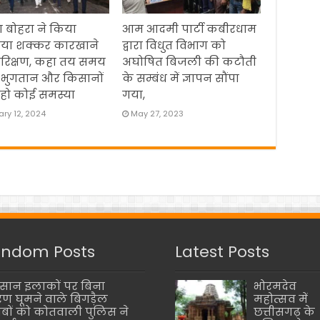
 बोहरा ने किया
आम आदमी पार्टी कबीरधाम
िया शक्कर कारखाने
द्वारा विधुत विभाग को
रिक्षण, कहा तय समय
अघोषित बिजली की कटौती
 भुगतान और किसानों
के सम्बंध में ज्ञापन सौंपा
हो कोई समस्या
गया,
ry 12, 2024
May 27, 2023
ndom Posts
Latest Posts
सान इलाकों पर बिना
भोरमदेव
ण घूमने वाले बिगड़ैल
महोत्सव में
बों को कोतवाली पुलिस ने
छत्तीसगढ़ के