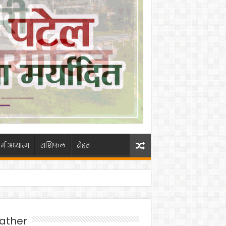
र्म अध्यात्म
राशिफल
सेहत
ather