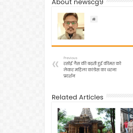
About newscg9
o
p
m
o
p
k
Previous
रसोई गैस की बढ़ती हुई कीमत को
लेकर महिला कांग्रेस का धरना
प्रदर्शन
Related Articles