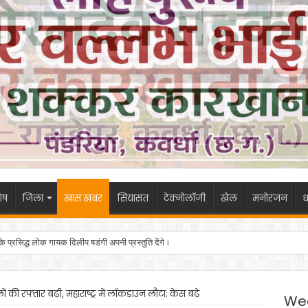
ेष
जिला
खास खबर
सियासत
टेक्नोलॉजी
खेल
मनोरंजन
ध
 के प्रसिद्ध लोक गायक दिलीप षडंगी अपनी प्रस्तुति देंगे।
ं की रफ्तार बढ़ी, महाराष्ट्र में लॉकडाउन लौटा; केस बढ़े
We