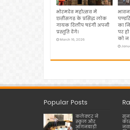
भोरमदेव महोत्सव में
भावना
छत्तीसगढ़ के प्रसिद्ध लोक
पण्डर
गायक दिलीप षडंगी अपनी
का नि
प्रस्तुति देंगे।
पर हो
को न 
March 16, 2026
Janua
Popular Posts
Ra
कलेक्टर ने
सुन
स्कूल और
कार
आंगनबाड़ी
नवा