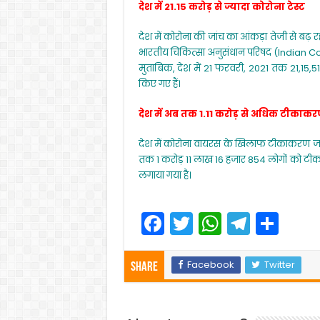
देश में 21.15 करोड़ से ज्यादा कोरोना टेस्ट
देश में कोरोना की जांच का आंकड़ा तेजी से बढ़ रह
भारतीय चिकित्सा अनुसंधान परिषद (Indian C
मुताबिक, देश में 21 फरवरी, 2021 तक 21,15,51,7
किए गए हैं।
देश में अब तक 1.11 करोड़ से अधिक टीकाक
देश में कोरोना वायरस के खिलाफ टीकाकरण जारी है
तक 1 करोड़ 11 लाख 16 हजार 854 लोगों को टीका ल
लगाया गया है।
F
T
W
T
S
a
w
h
el
h
c
itt
a
e
ar
Facebook
Twitter
Share
e
er
ts
gr
e
b
A
a