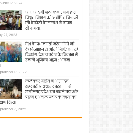
nuary 12, 2024
आम आदमी पार्टी कबीरधाम द्वारा
विधुत विभाग को अघोषित बिजली
की कटौती के सम्बंध में ज्ञापन
सौंपा गया,
y 27, 2023
देश के प्रधानमंत्री नरेंद्र मोदी जी
के प्रोत्साहन से अत्मिनिर्भर बन रहे
दिव्यांग, देश व प्रदेश के विकास में
उनकी भूमिका अहम : भावना
ा
ptember 17, 2022
कलेक्टर महोबे ने भोरमदेव
सहकारी शक्कर कारखाना में
छत्तीसगढ़ प्रदेश का सबसे बड़ा और
पहला एथनॉल प्लांट के कार्यो का
क्षण किया
ptember 3, 2022