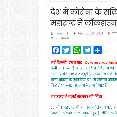
देश में कोरोना के सक्
महाराष्ट्र में लॉकडाउन
newscg9
February 23, 2021
कवर
20 Views
F
T
W
T
S
a
w
h
el
h
नई दिल्ली, एएनआइ। Coronavirus Ind
c
itt
a
e
ar
तेजी आने लगी है। बीते सात दिनों से देश में कोर
e
er
ts
gr
e
संक्रमण की रफ्तार तेज हुई है। इससे एक बार फिर 
ताजा आंकड़ों के मुताबिक, देश में कोरोना वायरस 
b
A
a
फिर से 14 हजार नए मामले सामने आए हैं।
o
p
m
महाराष्ट्र ने बढ़ाई सरकार की चिंता
o
p
k
इस बीच, महाराष्ट्र में अचानक कोरोना वायरस के 
फिर से लॉकडाउन की वापसी हुई है। बीते एक दिन