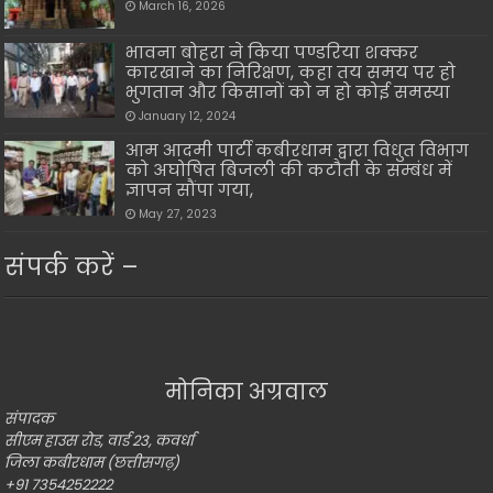
March 16, 2026
भावना बोहरा ने किया पण्डरिया शक्कर
कारखाने का निरिक्षण, कहा तय समय पर हो
भुगतान और किसानों को न हो कोई समस्या
January 12, 2024
आम आदमी पार्टी कबीरधाम द्वारा विधुत विभाग
को अघोषित बिजली की कटौती के सम्बंध में
ज्ञापन सौंपा गया,
May 27, 2023
संपर्क करें –
मोनिका अग्रवाल
संपादक
सीएम हाउस रोड, वार्ड 23, कवर्धा
जिला कबीरधाम (छत्तीसगढ़)
+91 7354252222