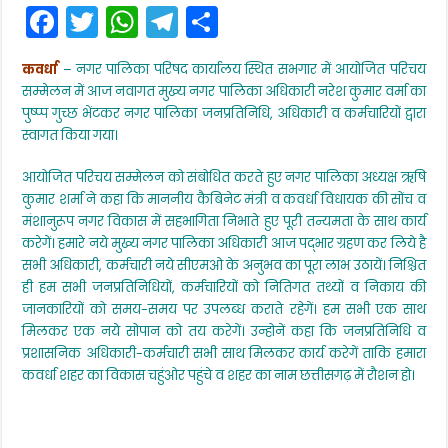
F
T
W
T
S
–
नगर
a
w
h
el
h
पालिका
सीएमओ
कवर्धा
– नगर पालिका परिषद कार्यालय स्थित सभगार में आयोजित परिचय
c
itt
a
e
ar
नरेश
सम्मेलन में आज नवागत मुख्य नगर पालिका अधिकारी नरेश कुमार वर्मा का
कुमार
e
er
ts
gr
e
वर्मा
पुष्प्प गुच्छ भेंटकर नगर पालिका जनप्रतिनिधि, अधिकारी व कर्मचारियों द्वारा
ने
स्वागत किया गया।
b
A
a
किया
पदभार
o
p
m
आयोजित परिचय सम्मेलन को संबोधित करते हुए नगर पालिका अध्यक्ष ऋषि
ग्रहण
कुमार शर्मा ने कहा कि माननीय कैबिनेट मंत्री व कवर्धा विधायक की सोंच व
o
p
मंशानुरूप नगर विकास में सहभागिता निभाते हुए पूरी तन्यमता के साथ कार्य
k
करेगें। हमारे नये मुख्य नगर पालिका अधिकारी आज पद्भार ग्रहण कर लिये है
सभी अधिकारी, कर्मचारी नये सीएमओ के अनुभव का पूरा लाभ उठायें। निश्चित
ही हम सभी जनप्रतिनिधियों, कर्मचारियों को नितिगत तथ्यों व निकाय की
जानकारियों को समय-समय पर उपलब्ध कराते रहेगें। हम सभी एक साथ
मिलकर एक नये सोपान को तय करेगें। उन्होनें कहा कि जनप्रतिनिधि व
प्रशासनिक अधिकारी-कर्मचारी सभी साथ मिलकर कार्य करेगें ताकि हमारा
कवर्धा शहर का विकास चहुंओर पहुंचे व शहर का नाम छत्तीसगढ़ में रौशन हो।