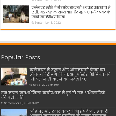
कलेक्टर महोबे ने भोरमदेव सहकारी शक्कर कारखाना में
छत्तीसगढ़ प्रदेश का सबसे बड़ा और पहला एथनॉल प्लांट के
कार्यो का निरीक्षण किया
September 3, 2022
Popular Posts
कलेक्टर ने स्कूल और आंगनबाड़ी केन्द्र का
औचक निरीक्षण किया, अनुपस्थित शिक्षिकों को
नोटिस जारी करने के निर्देश दिए
July 5, 2022
399
वन मंडल कवर्धा जिला कबीरधाम में हुई दो वन अधिकारियों
की पदोन्नति
September 18, 2020
321
लौह पुरुष सरदार वल्लभ भाई पटेल सहकारी
शक्कर कारखाना पंडरिया में गन्ना उत्पादक