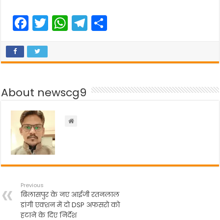
F
T
W
T
S
a
w
h
el
h
c
itt
a
e
ar
e
er
ts
gr
e
b
A
a
About newscg9
o
p
m
o
p
k
Previous
बिलासपुर के नए आईजी रतनलाल
डांगी एक्शन में दो DSP अफसरो को
हटाने के दिए निर्देश