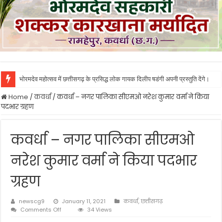
भोरमदेव महोत्सव में छत्तीसगढ़ के प्रसिद्ध लोक गायक दिलीप षडंगी अपनी प्रस्तुति देंगे।
भावना बोहरा ने किया पण्डरिया शक्कर कारखाने का निरिक्षण, कहा तय समय पर हो भुगतान औ
Home
/
कवर्धा
/
कवर्धा – नगर पालिका सीएमओ नरेश कुमार वर्मा ने किया
पदभार ग्रहण
कवर्धा – नगर पालिका सीएमओ
नरेश कुमार वर्मा ने किया पदभार
ग्रहण
newscg9
January 11, 2021
कवर्धा
,
छत्तीसगढ़
on
Comments Off
34 Views
कवर्धा