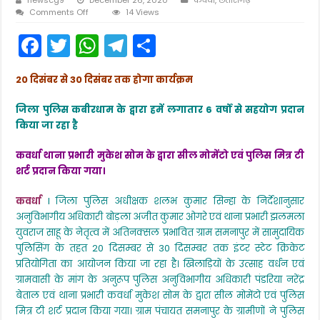
on
Comments Off
14 Views
जिला
F
T
W
T
S
पुलिस
अधीक्षक
a
w
h
el
h
शलभ
कुमार
20 दिसंबर से 30 दिसंबर तक होगा कार्यक्रम
c
itt
a
e
ar
सिन्हा
के
e
er
ts
gr
e
जिला पुलिस कबीरधाम के द्वारा हमें लगातार 6 वर्षों से सहयोग प्रदान
निर्देशानुसार
ग्राम
किया जा रहा है
b
A
a
समनापुर
में
o
p
m
कवर्धा थाना प्रभारी मुकेश सोम के द्वारा सील मोमेंटो एवं पुलिस मित्र टी
इंटर
स्टेट
शर्ट प्रदान किया गया।
o
p
क्रिकेट
प्रतियोगिता
k
कवर्धा
l जिला पुलिस अधीक्षक शलभ कुमार सिन्हा के निर्देशानुसार
का
अनुविभागीय अधिकारी बोड़ला अजीत कुमार ओगरे एवं थाना प्रभारी झलमला
आयोजन
युवराज साहू के नेतृत्व में अतिनक्सल प्रभावित ग्राम समनापुर में सामुदायिक
पुलिसिंग के तहत 20 दिसम्बर से 30 दिसम्बर तक इंटर स्टेट क्रिकेट
प्रतियोगिता का आयोजन किया जा रहा है। खिलाड़ियों के उत्साह वर्धन एवं
ग्रामवासी के मांग के अनुरूप पुलिस अनुविभागीय अधिकारी पंडरिया नरेंद्र
बेताल एवं थाना प्रभारी कवर्धा मुकेश सोम के द्वारा सील मोमेंटो एवं पुलिस
मित्र टी शर्ट प्रदान किया गया। ग्राम पंचायत समनापुर के ग्रामीणों ने पुलिस