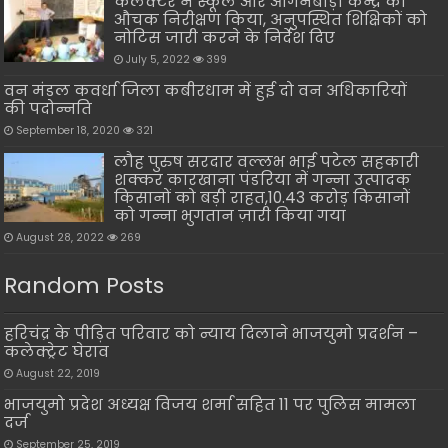
कलेक्टर ने स्कूल और आंगनबाड़ी केन्द्र का
औचक निरीक्षण किया, अनुपस्थित शिक्षिकों को
नोटिस जारी करने के निर्देश दिए
July 5, 2022
399
वन मंडल कवर्धा जिला कबीरधाम में हुई दो वन अधिकारियों
की पदोन्नति
September 18, 2020
321
लौह पुरुष सरदार वल्लभ भाई पटेल सहकारी
शक्कर कारखाना पंडरिया में गन्ना उत्पादक
किसानों को बड़ी राहत,10.43 करोड़ किसानों
को गन्ना भुगतान ज़ारी किया गया
August 28, 2022
269
Random Posts
हरिचंद्र के पीड़ित परिवार को न्याय दिलाने भाजयुमो प्रदर्शन –
कलेक्ट्रेट घेराव
August 22, 2019
भाजयुमो प्रदेश अध्यक्ष विजय शर्मा सहित 11 पर पुलिस मामला
दर्ज
September 25, 2019