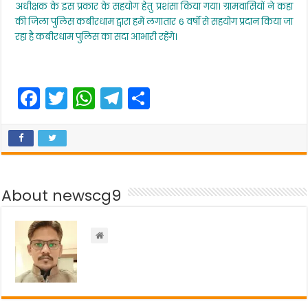
अधीक्षक के इस प्रकार के सहयोग हेतु प्रशंसा किया गया। ग्रामवासियों ने कहा
की जिला पुलिस कबीरधाम द्वारा हमें लगातार 6 वर्षों से सहयोग प्रदान किया जा
रहा है कबीरधाम पुलिस का सदा आभारी रहेंगे।
F
T
W
T
S
a
w
h
el
h
c
itt
a
e
ar
e
er
ts
gr
e
b
A
a
About newscg9
o
p
m
o
p
k