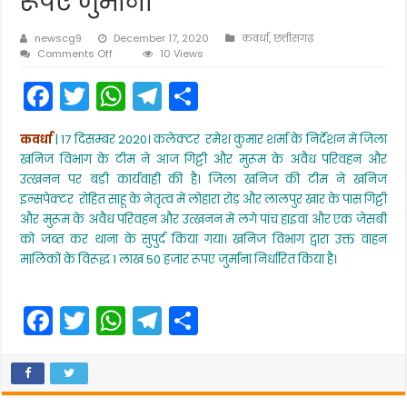
रूपए जुर्माना
newscg9
December 17, 2020
कवर्धा
,
छत्तीसगढ़
on
Comments Off
10 Views
गिट्टी
F
T
W
T
S
और
मुरूम
a
w
h
el
h
के
अवैध
कवर्धा
| 17 दिसम्बर 2020। कलेक्टर रमेश कुमार शर्मा के निर्देशन में जिला
c
itt
a
e
ar
परिवहन
खनिज विभाग के टीम ने आज गिट्टी और मुरूम के अवैध परिवहन और
और
e
er
ts
gr
e
उत्खनन
उत्खनन पर बड़ी कार्यवाही की है। जिला खनिज की टीम ने खनिज
में
इन्सपेक्टर रोहित साहू के नेतृत्व में लोहारा रोड़ और लालपुर खार के पास गिट्टी
b
A
a
लगे
और मुरूम के अवैध परिवहन और उत्खनन में लगे पांच हाइवा और एक जेसबी
पांच
o
p
m
को जब्त कर थाना के सुपुर्द किया गया। खनिज विभाग द्वारा उक्त वाहन
हाइवा
और
o
p
मालिकों के विरूद्ध 1 लाख 50 हजार रूपए जुर्माना निर्धारित किया है।
एक
जेसबी
k
जब्त,
F
T
W
T
S
वाहन
मालिकों
a
w
h
el
h
के
विरूद्ध
c
itt
a
e
ar
1
लाख