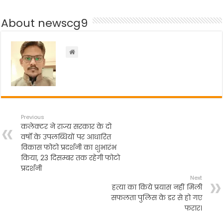
e
er
ts
gr
e
50
b
हजार
A
a
रूपए
About newscg9
o
p
m
जुर्माना
o
p
k
Previous
कलेक्टर ने राज्य सरकार के दो
वर्षों के उपलब्धियों पर आधारित
विकास फोटो प्रदर्शनी का शुभारंभ
किया, 23 दिसम्बर तक रहेगी फोटो
प्रदर्शनी
Next
हत्या का किये प्रयास नहीं मिली
सफलता पुलिस के डर से हो गए
फरार।