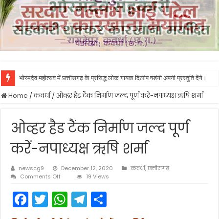
भोरमदेव महोत्सव में छत्तीसगढ़ के प्रसिद्ध लोक गायक दिलीप षडंगी अपनी प्रस्तुति देंगे।
Home
/
कवर्धा
/
ओव्हर हैड टैंक निर्माण जल्द पूर्ण करें-नपाध्यक्ष ऋषि शर्मा
ओव्हर हैड टैंक निर्माण जल्द पूर्ण
करें-नपाध्यक्ष ऋषि शर्मा
newscg9
December 12, 2020
कवर्धा
,
छत्तीसगढ़
on
Comments Off
19 Views
ओव्हर
F
T
W
T
S
हैड
टैंक
a
w
h
el
h
निर्माण
जल्द