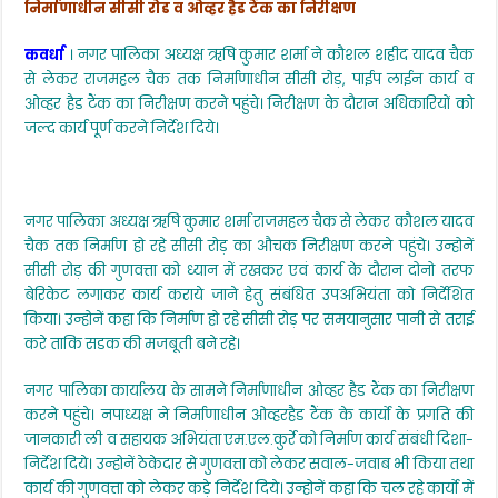
निर्माणाधीन सीसी रोड व ओव्हर हैड टैंक का निरीक्षण
c
itt
a
e
ar
पूर्ण
करें-
e
er
ts
gr
e
कवर्धा
। नगर पालिका अध्यक्ष ऋषि कुमार शर्मा ने कौशल शहीद यादव चैक
नपाध्यक्ष
ऋषि
से लेकर राजमहल चैक तक निर्माणाधीन सीसी रोड़, पाईप लाईन कार्य व
b
A
a
शर्मा
ओव्हर हैड टैंक का निरीक्षण करने पहुंचे। निरीक्षण के दौरान अधिकारियों को
o
p
m
जल्द कार्य पूर्ण करने निर्देश दिये।
o
p
k
नगर पालिका अध्यक्ष ऋषि कुमार शर्मा राजमहल चैक से लेकर कौशल यादव
चैक तक निर्माण हो रहे सीसी रोड़ का औचक निरीक्षण करने पहुंचे। उन्होनें
सीसी रोड़ की गुणवत्ता को ध्यान में रखकर एवं कार्य के दौरान दोनो तरफ
बेरिकेट लगाकर कार्य कराये जाने हेतु संबंधित उपअभियंता को निर्देशित
किया। उन्होनें कहा कि निर्माण हो रहे सीसी रोड़ पर समयानुसार पानी से तराई
करे ताकि सडक की मजबूती बने रहे।
नगर पालिका कार्यालय के सामने निर्माणाधीन ओव्हर हैड टैंक का निरीक्षण
करने पहुंचे। नपाध्यक्ष ने निर्माणाधीन ओव्हरहैड टैंक के कार्यो के प्रगति की
जानकारी ली व सहायक अभियंता एम.एल.कुर्रे को निर्माण कार्य संबंधी दिशा-
निर्देश दिये। उन्होनें ठेकेदार से गुणवत्ता को लेकर सवाल-जवाब भी किया तथा
कार्य की गुणवत्ता को लेकर कड़े निर्देश दिये। उन्होनें कहा कि चल रहे कार्यो में