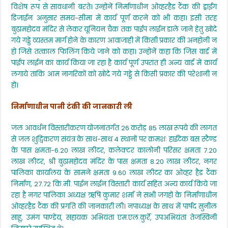
विशेष रूप से सावधानी बरते। उन्होनें निर्माणाधीन ओव्हरहैड टैंक की ड्राईंग
डिजाईन अनुसार समय-सीमा में कार्य पूर्ण करने को भी कहा। इसी तरह
बुढ़ामहोदव मंदिर से लेकर यूनियन चैक तक पाईप लाईन डाले जाने हेतु खोदे
गये गड्डे व्यस्तम मार्ग होने के कारण आवाजाही में किसी प्रकार की अनहोनी न
हो जिसे तत्काल फिलिंग किये जाने को कहा। उन्होनें कहा कि जिस वार्ड में
पाईप लाईन का कार्य किया जा रहा है कार्य पूर्ण उपरांत ही अन्य वार्ड में कार्य
लगाये ताकि आम नागरिकों को खोदे गये गड्डे से किसी प्रकार की परेशानी न
हो।
निर्माणाधीन पानी टंकी की जानकारी ली
जल आवर्धन विस्तारीकरण योजनांतर्गत 26 करोड़ 85 लाख रूपये की लागत
से जल शुद्विकरण संयंत्र के साथ-साथ 4 स्थानों पर क्रमशः हाईटेक बस स्टैण्ड
के पास क्षमता-6.20 लाख लीटर, कलेक्टर कालोनी परिसर क्षमता 7.20
लाख लीटर, श्री बुढ़ामहोदव मंदिर के पास क्षमता 8.20 लाख लीटर, नगर
पालिका कार्यालय के सामने क्षमता 9.60 लाख लीटर का ओव्हर हैड टैंक
निर्माण, 27.72 कि.मी. पाईन लाईन विस्तारी कार्य सहित अन्य कार्य किये जा
रहा है नगर पालिका अध्यक्ष ऋषि कुमार शर्मा ने सभी जगहों के निर्माणाधीन
ओव्हरहैड टैंक की प्रगति की जानकारी ली। नपाध्यक्ष के साथ में पार्षद सुनील
साहू, उमंग पाण्डेंय, सहायक अभियंता एम.एल.कुर्रे, उपअभियंता तेजस्विनी