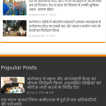
देश के प्रधानमंत्री नरेंद्र मोदी जी के प्रोत्साहन से अत्मिनिर्भर
बन रहे दिव्यांग, देश व प्रदेश के विकास में उनकी भूमिका
अहम : भावना बोहरा
September 17, 2022
कलेक्टर महोबे ने भोरमदेव सहकारी शक्कर कारखाना में
छत्तीसगढ़ प्रदेश का सबसे बड़ा और पहला एथनॉल प्लांट के
कार्यो का निरीक्षण किया
September 3, 2022
Popular Posts
कलेक्टर ने स्कूल और आंगनबाड़ी केन्द्र का
औचक निरीक्षण किया, अनुपस्थित शिक्षिकों को
नोटिस जारी करने के निर्देश दिए
July 5, 2022
399
वन मंडल कवर्धा जिला कबीरधाम में हुई दो वन अधिकारियों
की पदोन्नति