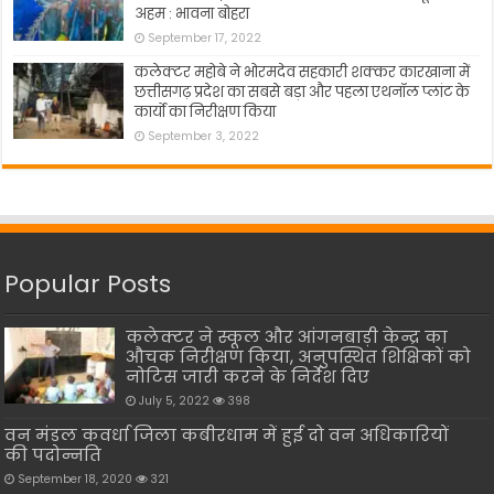
अहम : भावना बोहरा
September 17, 2022
कलेक्टर महोबे ने भोरमदेव सहकारी शक्कर कारखाना में
छत्तीसगढ़ प्रदेश का सबसे बड़ा और पहला एथनॉल प्लांट के
कार्यो का निरीक्षण किया
September 3, 2022
Popular Posts
कलेक्टर ने स्कूल और आंगनबाड़ी केन्द्र का
औचक निरीक्षण किया, अनुपस्थित शिक्षिकों को
नोटिस जारी करने के निर्देश दिए
July 5, 2022
398
वन मंडल कवर्धा जिला कबीरधाम में हुई दो वन अधिकारियों
की पदोन्नति
September 18, 2020
321