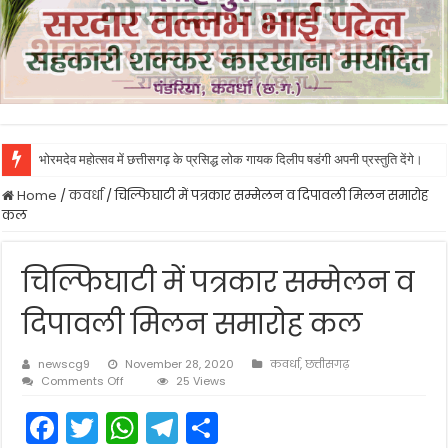
भोरमदेव महोत्सव में छत्तीसगढ़ के प्रसिद्ध लोक गायक दिलीप षडंगी अपनी प्रस्तुति देंगे।
Home
/
कवर्धा
/
चिल्फिघाटी में पत्रकार सम्मेलन व दिपावली मिलन समारोह
कल
चिल्फिघाटी में पत्रकार सम्मेलन व
दिपावली मिलन समारोह कल
newscg9
November 28, 2020
कवर्धा
,
छत्तीसगढ़
on
Comments Off
25 Views
चिल्फिघाटी
F
T
W
T
S
में
पत्रकार
सम्मेलन