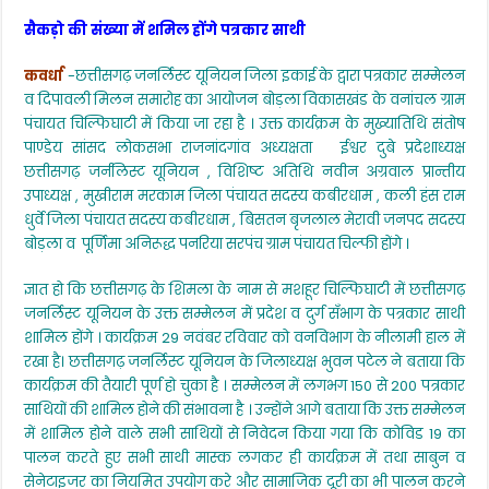
a
w
h
el
h
व
सैकड़ो की संख्या में शमिल होंगे पत्रकार साथी
c
itt
a
e
ar
दिपावली
मिलन
e
er
ts
gr
e
कवर्धा
-छत्तीसगढ़ जनर्लिस्ट यूनियन जिला इकाई के द्वारा पत्रकार सम्मेलन
समारोह
कल
व दिपावली मिलन समारोह का आयोजन बोड़ला विकासखंड के वनांचल ग्राम
b
A
a
पंचायत चिल्फिघाटी में किया जा रहा है । उक्त कार्यक्रम के मुख्यातिथि संतोष
o
p
m
पाण्डेय सांसद लोकसभा राजनांदगांव अध्यक्षता ईश्वर दुबे प्रदेशाध्यक्ष
छत्तीसगढ़ जर्नलिस्ट यूनियन , विशिष्ट अतिथि नवीन अग्रवाल प्रान्तीय
o
p
उपाध्यक्ष , मुखीराम मरकाम जिला पंचायत सदस्य कबीरधाम , कली हंस राम
k
धुर्वे जिला पंचायत सदस्य कबीरधाम , बिसतन बृजलाल मेरावी जनपद सदस्य
बोड़ला व पूर्णिमा अनिरूद्ध पनरिया सरपंच ग्राम पंचायत चिल्फी होंगे ।
ज्ञात हो कि छत्तीसगढ़ के शिमला के नाम से मशहूर चिल्फिघाटी में छत्तीसगढ़
जनर्लिस्ट यूनियन के उक्त सम्मेलन में प्रदेश व दुर्ग सँभाग के पत्रकार साथी
शामिल होंगे । कार्यक्रम 29 नवंबर रविवार को वनविभाग के नीलामी हाल में
रखा है। छत्तीसगढ़ जनर्लिस्ट यूनियन के जिलाध्यक्ष भुवन पटेल ने बताया कि
कार्यक्रम की तैयारी पूर्ण हो चुका है । सम्मेलन में लगभग 150 से 200 पत्रकार
साथियों की शामिल होने की संभावना है । उन्होंने आगे बताया कि उक्त सम्मेलन
में शामिल होने वाले सभी साथियों से निवेदन किया गया कि कोविड 19 का
पालन करते हुए सभी साथी मास्क लगकर ही कार्यक्रम में तथा साबुन व
सेनेटाइजर का नियमित उपयोग करे और सामाजिक दूरी का भी पालन करने