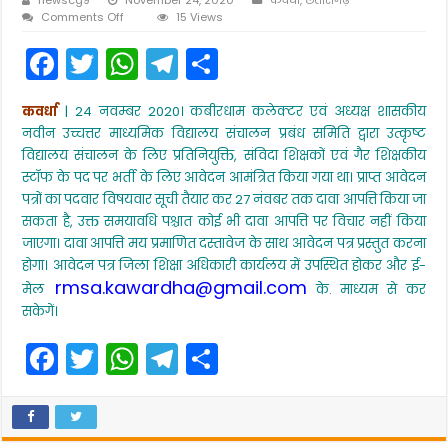
on
Comments Off
15 Views
प्रतिनियुक्ति,
F
T
W
T
S
संविदा
शिक्षकों
a
w
h
el
h
एवं
गैर
कवर्धा
| 24 नवम्बर 2020। कबीरधाम कलेक्टर एवं अध्यक्ष शासकीय
c
itt
a
e
ar
शिक्षकीय
नवीन उच्चत्तर माध्यमिक विद्यालय संचालन प्रबंध समिति द्वारा उत्कृष्ट
स्टॉफ
e
er
ts
gr
e
के
विद्यालय संचालन के लिए प्रतिनियुक्ति, संविदा शिक्षकों एवं गैर शिक्षकीय
पद
स्टॉफ के पद पर भर्ती के लिए आवेदन आमंत्रित किया गया था। प्राप्त आवेदन
b
A
a
पर
पत्रों का पदवार विषयवार सूची तैयार कर 27 नंवबर तक दावा आपत्ति किया जा
भर्ती
o
p
m
सकता है, उक्त समयावधि पश्चात कोई भी दावा आपत्ति पर विचार नहीं किया
के
लिए
o
p
जाएगा। दावा आपत्ति मय प्रमाणित दस्तावेज के साथ आवेदन पत्र प्रस्तुत करना
27
होगा। आवेदन पत्र जिला शिक्षा अधिकारी कार्यलय में उपस्थित होकर और ई-
नंवबर
k
rmsa.kawardha@gmail.com
मेल
तक
के. माध्यम से कर
दावा
सकेगें।
आपत्ति
आमंत्रित
F
T
W
T
S
a
w
h
el
h
c
itt
a
e
ar