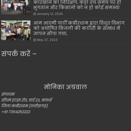
कारखाने का निरिक्षण, कहा तय समय पर हो
भुगतान और किसानों को न हो कोई समस्या
January 12, 2024
आम आदमी पार्टी कबीरधाम द्वारा विधुत विभाग
को अघोषित बिजली की कटौती के सम्बंध में
ज्ञापन सौंपा गया,
May 27, 2023
संपर्क करें –
मोनिका अग्रवाल
संपादक
सीएम हाउस रोड, वार्ड 23, कवर्धा
जिला कबीरधाम (छत्तीसगढ़)
+91 7354252222