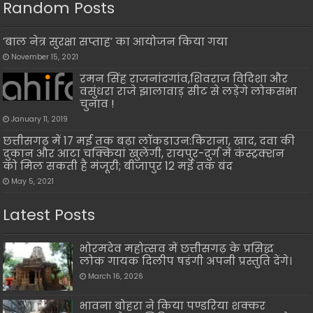
Random Posts
’बाल नेत्र सुरक्षा सप्ताह’ का आयोजन किया गया
November 15, 2021
रमन सिंह राजनांदगांव,शिवराज विदिशा और
वसुंधरा राजे झालावाड़ सीट से लड़ेंगे लोकसभा
चुनाव !
January 11, 2019
छत्तीसगढ़ में 17 मई तक बढ़ा लॉकडाउन:किराना, खाद, दवा की
दुकान और आटा चक्कियां खुलेंगी, रायपुर-दुर्ग में कंस्ट्रक्शन
को मिल सकती है मंजूरी; बीजापुर 12 मई तक बंद
May 5, 2021
Latest Posts
भोरमदेव महोत्सव में छत्तीसगढ़ के प्रसिद्ध
लोक गायक दिलीप षडंगी अपनी प्रस्तुति देंगे।
March 16, 2026
भावना बोहरा ने किया पण्डरिया शक्कर