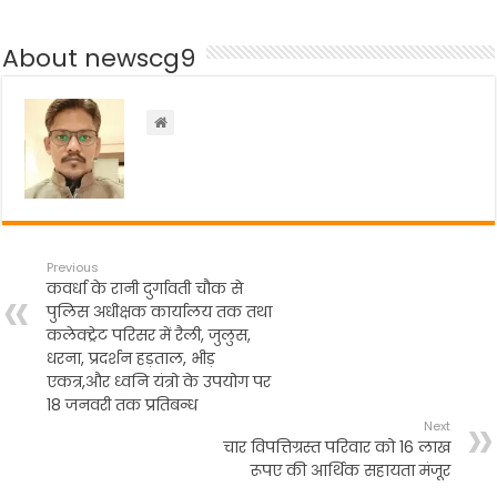
e
er
ts
gr
e
b
A
a
About newscg9
o
p
m
o
p
k
Previous
कवर्धा के रानी दुर्गावती चौक से
पुलिस अधीक्षक कार्यालय तक तथा
कलेक्ट्रेट परिसर में रैली, जुलुस,
धरना, प्रदर्शन हड़ताल, भीड़
एकत्र,और ध्वनि यंत्रो के उपयोग पर
18 जनवरी तक प्रतिबन्ध
Next
चार विपत्तिग्रस्त परिवार को 16 लाख
रूपए की आर्थिक सहायता मंजूर