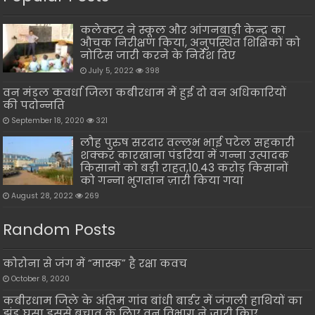
कलेक्टर ने स्कूल और आंगनबाड़ी केन्द्र का
औचक निरीक्षण किया, अनुपस्थित शिक्षिकों को
नोटिस जारी करने के निर्देश दिए
July 5, 2022
398
वन मंडल कवर्धा जिला कबीरधाम में हुई दो वन अधिकारियों
की पदोन्नति
September 18, 2020
321
लौह पुरुष सरदार वल्लभ भाई पटेल सहकारी
शक्कर कारखाना पंडरिया में गन्ना उत्पादक
किसानों को बड़ी राहत,10.43 करोड़ किसानों
को गन्ना भुगतान ज़ारी किया गया
August 28, 2022
269
Random Posts
कोरोना से जंग में “मास्क” है रक्षा कवच
October 8, 2020
कबीरधाम जिले के अंतिम गांव बांधी बार्डर में जंगली हाथियों का
झुंड घुसा इससे बचाव के लिए वन विभाग ने जारी किए