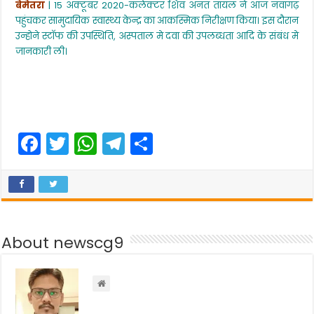
बेमेतरा
| 15 अक्टूबर 2020-कलेक्टर शिव अनंत तायल ने आज नवागढ़
c
itt
a
e
ar
किया
पहुंचकर सामुदायिक स्वास्थ्य केन्द्र का आकस्मिक निरीक्षण किया। इस दौरान
निरीक्षण
e
er
ts
gr
e
उन्होने स्टाॅफ की उपस्थिति, अस्पताल मे दवा की उपलब्धता आदि के संबंध मे
जानकारी ली।
b
A
a
o
p
m
o
p
k
F
T
W
T
S
a
w
h
el
h
c
itt
a
e
ar
e
er
ts
gr
e
b
A
a
About newscg9
o
p
m
o
p
k