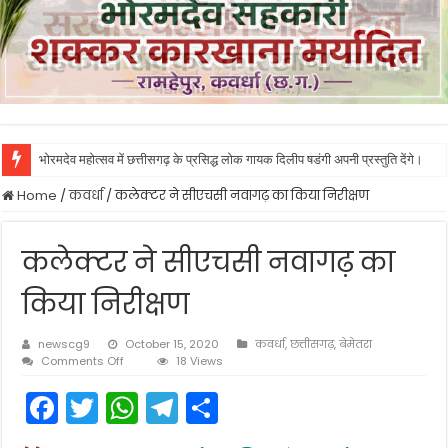
भोरमदेव महोत्सव में छत्तीसगढ़ के प्रसिद्ध लोक गायक दिलीप षडंगी अपनी प्रस्तुति देंगे।
भावना बोहरा ने किया पण्डरिया शक्कर कारखाने का निरिक्षण, कहा तय समय पर हो भुगतान औ
Home
/
कवर्धा
/
कलेक्टर ने सीएचसी नवागढ़ का किया निरीक्षण
कलेक्टर ने सीएचसी नवागढ़ का
किया निरीक्षण
newscg9
October 15, 2020
कवर्धा
,
छत्तीसगढ़
,
बेमेतरा
on
Comments Off
18 Views
कलेक्टर
F
T
W
T
S
ने
सीएचसी
a
w
h
el
h
नवागढ़
का