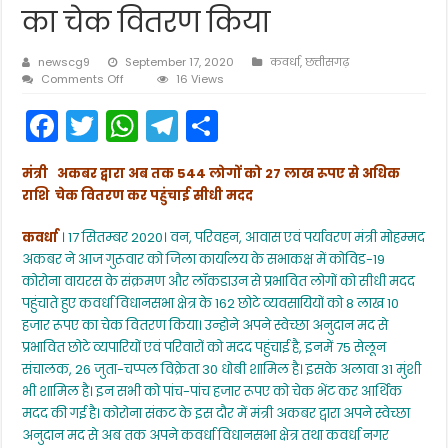
का चेक वितरण किया
newscg9
September 17, 2020
कवर्धा
,
छत्तीसगढ़
on
Comments Off
16 Views
मंत्री
F
T
W
T
S
मोहम्मद
अकबर
a
w
h
el
h
ने
कोरोना
मंत्री अकबर द्वारा अब तक 544 लोगों को 27 लाख रूपए से अधिक
c
itt
a
e
ar
के
राशि चेक वितरण कर पहुंचाई सीधी मदद
संकट
e
er
ts
gr
e
के
दौर
कवर्धा
। 17 सितम्बर 2020। वन, परिवहन, आवास एवं पर्यावरण मंत्री मोहम्मद
b
A
a
में
अकबर ने आज गुरूवार को जिला कार्यालय के सभाकक्ष में कोविड-19
कवर्धा
o
p
m
कोरोना वायरस के संक्रमण और लॉकडाउन से प्रभावित लोगों को सीधी मदद
विधानसभा
क्षेत्र
पहुंचाते हुए कवर्धा विधानसभा क्षेत्र के 162 छोटे व्यवसायियों को 8 लाख 10
o
p
के
हजार रूपए का चेक वितरण किया। उन्होने अपने स्वेच्छा अनुदान मद से
162
k
प्रभावित छोटे व्यपारियों एवं परिवारों को मदद पहुंचाई है, इनमें 75 सेलून
सेलून,
छोबी,
संचालक, 26 जुता-चप्पल विक्रेता 30 धोबी शामिल है। इसके अलावा 31 मुंशी
जुता-
भी शामिल है। इन सभी को पांच-पांच हजार रूपए को चेक भेंट कर आर्थिक
चप्पल
मदद की गई है। कोरोना संकट के इस दौर में मंत्री अकबर द्वारा अपने स्वेच्छा
विक्रेताओं
अनुदान मद से अब तक अपने कवर्धा विधानसभा क्षेत्र तथा कवर्धा नगर
को