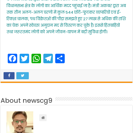
विधानसभा क्षेत्र के लोगों का आर्थिक मदद पहुंचाई जा है। मंत्री अकबर द्वारा अब
तक तीन अलग-अलग चरणों में कुल 544 छोटे-फूटकर व्यपारियों एवं ई-
रिक्शा चालक, पथ विक्रेतओं की पीड़ा समझते हुए 27 लाख से अधिक की राशि
का चेक अपने स्वेच्छा अनुदान मद से वितरण कर चुके है। इससे हितग्राहियों
तथा जरूरतमंद लोगों को अपने जीवन-यापन में बड़ी सुविधा होगी।
F
T
W
T
S
a
w
h
el
h
c
itt
a
e
ar
e
er
ts
gr
e
b
A
a
About newscg9
o
p
m
o
p
k