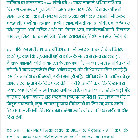
8
पालिका के जरूरतमंद 544 लोगों को 27 लाख रूपए से अधिक राशि का
लाख
वितरण कर मदद पहुंचाई गई है। इस अवसर पर पंडरिया विधायक श्रीमती
रूपए
ममता चन्द्राकर, कवर्धा नगर पालिका अध्यक्ष ऋषि कुमार शर्मा, नीलकंठ
का
चेक
चन्द्रवंशी, कन्हैया अग्रवाल, कलीम खान, श्रीमती गंगोत्री योगी, एवं कलेक्टर
वितरण
रमेश कुमार शर्मा, पुलिस अधीक्षक केएल धु्रव, वनमंडलाधिकारी दिलराज
किया
प्रभाकर, जिला पंचायत सीईओ विजय दयाराम के, विशेष रूप से उपस्थित थे।
वन, परिवहन मंत्री तथा कवर्धा विधायक मोहम्मद अकबर ने चेक वितरण
करते हुए कहा कि मुख्यमंत्री भूपेश बघेल के नेतृत्व में राज्य सरकार द्वारा
वैश्विक महामारी कोरोना वायरस के संक्रमण और लॉकडाउन से प्रभावित लोगों
को सीधी मदद पहुंचाने के लिए अनेक पहल और विशेष उपाय किए जा रहे हैं।
इस दौरान प्रदेश के किसानों, गरीब मजदूरों सहित अंतिम छोर के व्यक्ति को हर
संभव मदद पहुंचाने के लिए पहल की जा रही है। उन्होंने कहा कि किसानों से
लेकर व्यापारियों में आत्म विश्वास तभी आता है, जब उनके पास खेती-बाड़ी और
कारोबार अथवा व्यापार शुरू करने के लिए पर्याप्त पैसे हो। इस संकट के दौर में
सेलून संचालकों, जुता-चप्पल फूटकर विक्रेताओं के लिए यह मदद उनके
लिए एक संजीवनी की तरह काम करेगा। उनके जीवन को एक नई दशा और
दिशा देगी।
इस अवसर पर नगर पालिका कवर्धा के अध्यक्ष ऋषि कुमार शर्मा ने कहा कि
वन मंत्री अकबर द्वारा कोरोना संकटकाल और लॉकडाउन से कवर्धा