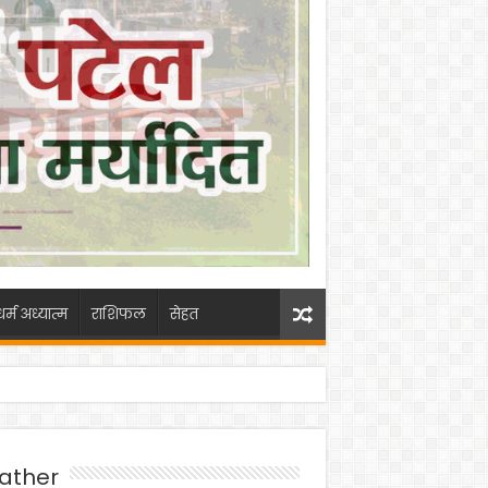
धर्म अध्यात्म
राशिफल
सेहत
ather