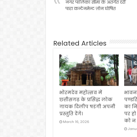
नगर पालिका सीमा के अंतर्गत दर्री
पारा कन्टेनमेन्ट ज़ोन घोषित
Related Articles
भोरमदेव महोत्सव में
भावना
छत्तीसगढ़ के प्रसिद्ध लोक
पण्डर
गायक दिलीप षडंगी अपनी
का नि
प्रस्तुति देंगे।
पर हो
को न 
March 16, 2026
Janua