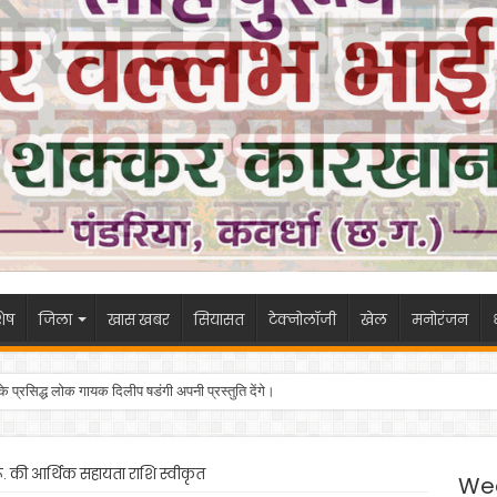
ेष
जिला
खास खबर
सियासत
टेक्नोलॉजी
खेल
मनोरंजन
 के प्रसिद्ध लोक गायक दिलीप षडंगी अपनी प्रस्तुति देंगे।
ू. की आर्थिक सहायता राशि स्वीकृत
We