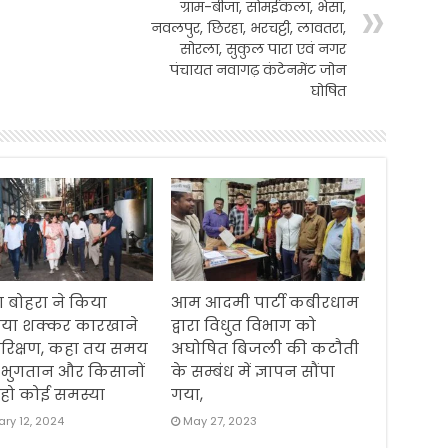
ग्राम-बीजा, सोमईकला, भैंसा,
नवलपुर, छिरहा, भरचट्टी, लावतरा,
सोरला, सुकुल पारा एवं नगर
पंचायत नवागढ़ कंटेनमेंट जोन
घोषित
 बोहरा ने किया
आम आदमी पार्टी कबीरधाम
िया शक्कर कारखाने
द्वारा विधुत विभाग को
रिक्षण, कहा तय समय
अघोषित बिजली की कटौती
 भुगतान और किसानों
के सम्बंध में ज्ञापन सौंपा
हो कोई समस्या
गया,
ry 12, 2024
May 27, 2023