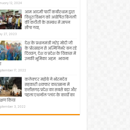
nuary 12, 2024
आम आदमी पार्टी कबीरधाम द्वारा
विधुत विभाग को अघोषित बिजली
की कटौती के सम्बंध में ज्ञापन
सौंपा गया,
y 27, 2023
देश के प्रधानमंत्री नरेंद्र मोदी जी
के प्रोत्साहन से अत्मिनिर्भर बन रहे
दिव्यांग, देश व प्रदेश के विकास में
उनकी भूमिका अहम : भावना
ा
ptember 17, 2022
कलेक्टर महोबे ने भोरमदेव
सहकारी शक्कर कारखाना में
छत्तीसगढ़ प्रदेश का सबसे बड़ा और
पहला एथनॉल प्लांट के कार्यो का
क्षण किया
ptember 3, 2022