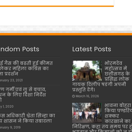
ndom Posts
Latest Posts
ई गैस की बढ़ती हुई कीमत
भोरमदेव
लेकर महिला कांग्रेस का
महोत्सव में
ा प्रदर्शन
छत्तीसगढ़ के
प्रसिद्ध लोक
bruary 23, 2021
गायक दिलीप षडंगी अपनी
ण गर्मी एवं लू से बचाव,
प्रस्तुति देंगे।
बंधन के लिए दिशा निर्देश
March 16, 2026
ी
भावना बोहरा 
y 1, 2020
किया पण्डरि
िस अधिकारी श्वेता सिन्हा का
शक्कर
्य शासन ने किया तबादला
कारखाने का
निरिक्षण, कहा तय समय पर ह
bruary 9, 2019
भुगतान और किसानों को न ह