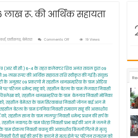
36 लाख रू. की आर्थिक सहायता
on
र्धा
,
छत्तीसगढ़
,
बेमेतरा
Comments Off
19 Views
09
प्रकरणों
में
कुल
36
पत्र (आर.बी.सी.) 6-4 के तहत कलेक्टर शिव अनंत तायल द्वारा 09
लाख
 36 लाख रुपए की आर्थिक सहायता राशि स्वीकृत की गई है। संयुक्त
रू.
Re
की
ारी के अनुसार 09 प्रकरणों मे तहसील थानखम्हरिया के ग्राम ओड़िया
आर्थिक
होने पर परिजन धमेन्द्र साहू को, तहसील बेरला के ग्राम लेंजवारा निवासी
सहायता
न चित्रलेखा को, तहसील थानखम्हरिया के ग्राम बेलगांव निवासी मोनिका
राशि
द्र को, तहसील बेमेतरा के ग्राम सिरवाबांधा निवासी जोगन बाई आग मे
स्वीकृत
ो, तहसील बेरला के ग्राम डंगनिया निवासी रामायण साहू की आकाशीय
को, तहसील साजा के ग्राम लालपुर निवासी धमेन्द्र प्रधान की सर्प के
 को, तहसील नवागढ़ के ग्राम घोरहा निवासी प्रभा बाई की आग मे जलने से
के ग्राम डोकला निवासी बचानू की आकाशीय बिजली गिरने से मृत्यु
सी चैती बाई की सर्प के काटने से मृत्यु होने पर परिजन राजाराम को