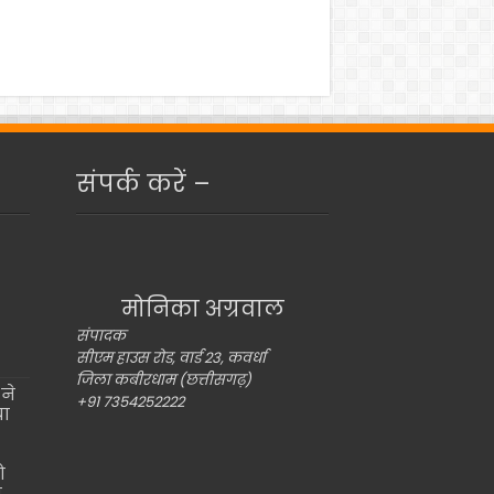
संपर्क करें –
मोनिका अग्रवाल
संपादक
सीएम हाउस रोड, वार्ड 23, कवर्धा
जिला कबीरधाम (छत्तीसगढ़)
ने
+91 7354252222
या
ो
ो