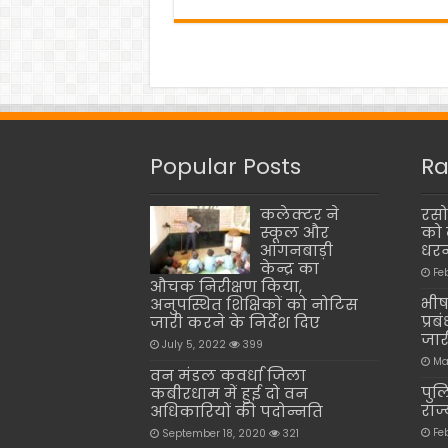
Popular Posts
Ra
कलेक्टर ने
रसो
स्कूल और
को 
आंगनबाड़ी
धरन
केन्द्र का
Fe
औचक निरीक्षण किया,
भीष
अनुपस्थित शिक्षिकों को नोटिस
प्र
जारी करने के निर्देश दिए
जार
July 5, 2022
399
Ma
वन मंडल कवर्धा जिला
पुल
कबीरधाम में हुई दो वन
राज
अधिकारियों की पदोन्नति
Fe
September 18, 2020
321