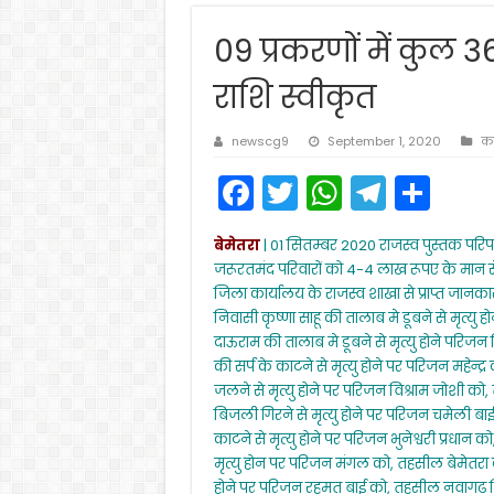
09 प्रकरणों में कुल 
राशि स्वीकृत
newscg9
September 1, 2020
कव
F
T
W
T
S
a
w
h
el
h
बेमेतरा
| 01 सितम्बर 2020 राजस्व पुस्तक परि
c
itt
a
e
ar
जरूरतमंद परिवारों को 4-4 लाख रूपए के मान से
e
er
ts
gr
e
जिला कार्यालय के राजस्व शाखा से प्राप्त जानक
निवासी कृष्णा साहू की तालाब मे डूबने से मृत्यु 
b
A
a
दाऊराम की तालाब मे डूबने से मृत्यु होने परिज
o
p
m
की सर्प के काटने से मृत्यु होने पर परिजन महेन्
o
p
जलने से मृत्यु होने पर परिजन विश्राम जोशी क
बिजली गिरने से मृत्यु होने पर परिजन चमेली बाई 
k
काटने से मृत्यु होने पर परिजन भुनेश्वरी प्रधान
मृत्यु होन पर परिजन मंगल को, तहसील बेमेतरा 
होने पर परिजन रहमत बाई को, तहसील नवागढ़ निवा