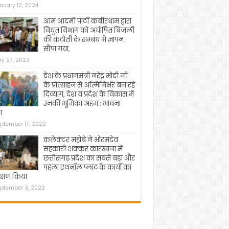
nuary 12, 2024
आम आदमी पार्टी कबीरधाम द्वारा
विधुत विभाग को अघोषित बिजली
की कटौती के सम्बंध में ज्ञापन
सौंपा गया,
y 27, 2023
देश के प्रधानमंत्री नरेंद्र मोदी जी
के प्रोत्साहन से अत्मिनिर्भर बन रहे
दिव्यांग, देश व प्रदेश के विकास में
उनकी भूमिका अहम : भावना
ा
ptember 17, 2022
कलेक्टर महोबे ने भोरमदेव
सहकारी शक्कर कारखाना में
छत्तीसगढ़ प्रदेश का सबसे बड़ा और
पहला एथनॉल प्लांट के कार्यो का
क्षण किया
ptember 3, 2022