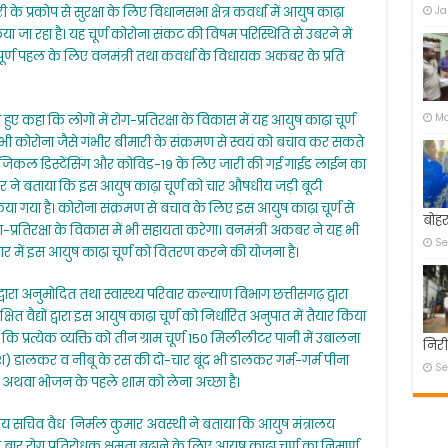
 के प्रकोप से सुरक्षा के लिए विधानसभा क्षेत्र कवर्धा में आयुष काढ़ा
Ja
जा रहा है। यह चूर्ण कोरोना संकट की विषम परिस्थिति से उबरने में
पूर्ण पहल के लिए वनमंत्री तथा कवर्धा के विधायक अकबर के प्रति
Ma
कहा कि लोगों में रोग-प्रतिरक्षा के विकास में यह आयुष काढ़ा चूर्ण
ी कोरोना जैसे गंभीर बीमारी के संक्रमण से स्वयं को बचाव कर सकते
ं फिजिकल डिस्टेंसिंग और कोविड-19 के लिए जारी की गई गाईड लाईन का
र ने बताया कि इस आयुष काढ़ा चूर्ण को चार औषधीय जड़ी बूटी
या गया है। कोरोना संक्रमण से बचाव के लिए इस आयुष काढ़ा चूर्ण से
बोहर
्रतिरक्षा के विकास में भी सहायता करेगा। वनमंत्री अकबर ने यह भी
Se
वार में इस आयुष काढ़ा चूर्ण को वितरण करने की योजना है।
ारा अनुमोदित तथा स्वास्थ्य परिवार कल्याण विभाग छत्तीसगढ़ द्वारा
षित वैद्यों द्वारा इस आयुष काढ़ा चूर्ण को निर्धारित अनुपात में तैयार किया
 कि प्रत्येक व्यक्ति को तीन ग्राम चूर्ण 150 मिलीलीटर पानी में उबालना
निरी
मिश) डालकर व नीबू के रस की दो-चार बूंद भी डालकर गर्म-गर्म पीना
Se
ह अथवा भोजन के पहले शाम को लेना अच्छा है।
ांतीय सचिव वैध निर्मल कुमार अवस्थी ने बताया कि आयुष मंत्रालय
बार रोग प्रतिरोधक क्षमता बढ़ाने के लिए आयुष काढ़ा चूर्ण का निमार्ण