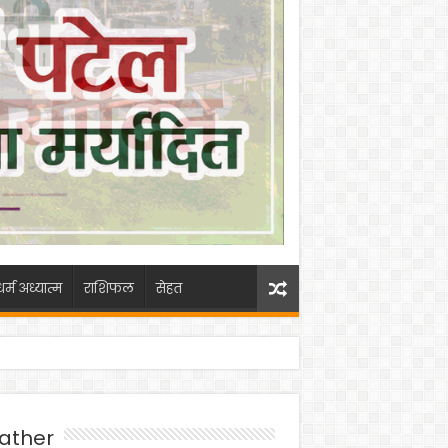
धर्म अध्यात्म
राशिफल
सेहत
ather