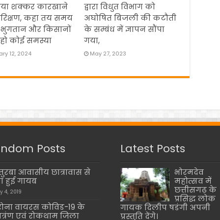
िया शक्कर कारखाने
द्वारा विधुत विभाग को
रिक्षण, कहा तय समय
अघोषित बिजली की कटौती
 भुगतान और किसानों
के सम्बंध में ज्ञापन सौंपा
हो कोई समस्या
गया,
ry 12, 2024
May 27, 2023
ndom Posts
Latest Posts
तुरबा आवासीय छात्रावास से
भोरमदेव
्रा हुई गायब
महोत्सव में
छत्तीसगढ़ के
y 4, 2019
प्रसिद्ध लोक
ोना वायरस कोविड-19 के
गायक दिलीप षडंगी अपनी
त्रंण एवं रोकथाम जिला
प्रस्तुति देंगे।