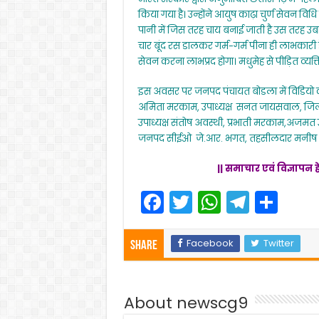
किया गया है। उन्होंने आयुष काढ़ा चुर्ण सेवन विधि क
पानी में जिस तरह चाय बनाई जाती है उस तरह उब
चार बूंद रस डालकर गर्म-गर्म पीना ही लाभकारी
सेवन करना लाभप्रद होगा। मधुमेह से पीड़ित व्यक्
इस अवसर पर जनपद पंचायत बोडला में विडियो कांफ
अमिता मरकाम, उपाध्यक्ष सनत जायसवाल, जिला पं
उपाध्यक्ष संतोष अवस्थी, प्रभाती मरकाम,अज
जनपद सीईओ जे.आर. भगत, तहसीलदार मनीष वर्मा
|| समाचार एवं विज्ञापन ह
F
T
W
T
S
a
w
h
el
h
c
itt
a
e
ar
Facebook
Twitter
Share
e
er
ts
gr
e
b
A
a
About newscg9
o
p
m