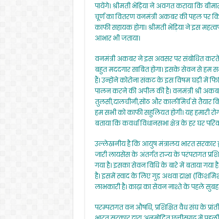
पायेंगे। श्रीमती भेंड़िया ने अवगत कराया कि बीमारी
चूर्ण का वितरण वनमंत्री अकबर की पहल पर किया 
काफी सहायक होगा। श्रीमती भेंड़िया ने इस महत्व
आभार भी जताया।
वनमंत्री अकबर ने इस अवसर पर संबोधित करते हुए 
बहुत मददगार साबित होगा। इसके सेवन से हम सभ
हैं। उन्होंने कोरोना संकट के इस विषम घड़ी मे
पालन करने की अपील की है। वनमंत्री श्री अकब
तुलसी,दालचीनी,सोंठ और कालीमिर्च से तैयार कि
हम सभी को काफी सहुलियत होगी। यह हमारी रोग-प
बताया कि कवर्धा विधानसभा क्षेत्र के हर घर परि
उल्लेखनीय है कि आयुष मंत्रालय भारत सरकार द्व
जारी लायसेंस के अंतर्गत राज्य के परंपरागत प्रशिक्
गया है। इसका सेवन विधि के बारे में बताया गया है
है। इसमें स्वाद के लिए गुड़ अथवा द्राक्षा (किश
लाभकारी है। काढ़ा का सेवन नाश्ते के पहले सुब
परम्परागत वन औषधि, प्रशिक्षित वैध संघ के प्र
भारत सरकार द्वारा अनुमोदित छत्तीसगढ़ में पहली 