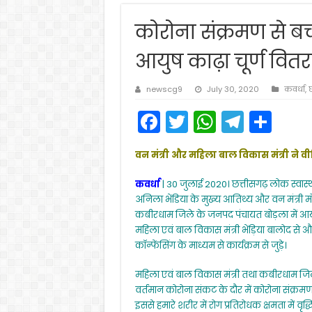
कोरोना संक्रमण से ब
आयुष काढ़ा चूर्ण वितर
newscg9
July 30, 2020
कवर्धा
,
छ
F
T
W
T
S
a
w
h
el
h
वन मंत्री और महिला बाल विकास मंत्री ने वीड
c
itt
a
e
ar
e
er
ts
gr
e
कवर्धा
| 30 जुलाई 2020। छत्तीसगढ़ लोक स्वास्थ
अनिला भेंडिया के मुख्य आतिथ्य और वन मंत्री मो
b
A
a
कबीरधाम जिले के जनपद पंचायत बोड़ला में आयु
o
p
m
महिला एवं बाल विकास मंत्री भेंड़िया बालोद से
कॉन्फेंसिंग के माध्यम से कार्यक्रम से जुड़े।
o
p
k
महिला एवं बाल विकास मंत्री तथा कबीरधाम जिले के
वर्तमान कोरोना संकट के दौर में कोरोना संक्र
इससे हमारे शरीर में रोग प्रतिरोधक क्षमता में वृ