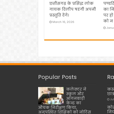
छत्तीसगढ़ के प्रसिद्ध लोक
पण्डर
गायक दिलीप षडंगी अपनी
का नि
प्रस्तुति देंगे।
पर हो
को न 
March 16, 2026
Janua
Popular Posts
Ra
कलेक्टर ने
कस्
स्कूल और
छात
आंगनबाड़ी
Jul
केन्द्र का
कोर
औचक निरीक्षण किया,
निय
अनुपस्थित शिक्षिकों को नोटिस