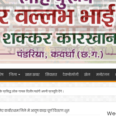
ेष
जिला
खास खबर
सियासत
टेक्नोलॉजी
खेल
मनोरंजन
 के प्रसिद्ध लोक गायक दिलीप षडंगी अपनी प्रस्तुति देंगे।
िए कबीरधाम जिले में आयुष काढ़ा चूर्ण वितरण शुरू
We