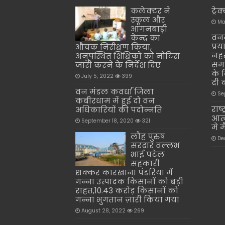
कलेक्टर ने
ट्रे
स्कूल और
Ma
आंगनबाड़ी
वनम
केन्द्र का
प्रय
औचक निरीक्षण किया,
नहर
अनुपस्थित शिक्षिकों को नोटिस
समन
जारी करने के निर्देश दिए
के 
July 5, 2022
399
दी 
वन मंडल कवर्धा जिला
Se
कबीरधाम में हुई दो वन
राष
अधिकारियों की पदोन्नति
आत्
September 18, 2020
321
मे 
लौह पुरुष
De
सरदार वल्लभ
भाई पटेल
सहकारी
शक्कर कारखाना पंडरिया में
गन्ना उत्पादक किसानों को बड़ी
राहत,10.43 करोड़ किसानों को
गन्ना भुगतान ज़ारी किया गया
August 28, 2022
269