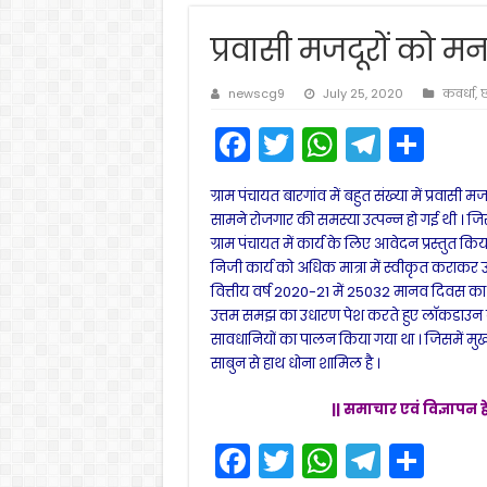
प्रवासी मजदूरों को म
newscg9
July 25, 2020
कवर्धा
,
छ
F
T
W
T
S
a
w
h
el
h
ग्राम पंचायत बारगांव में बहुत संख्या में प्रवासी 
c
itt
a
e
ar
सामने रोजगार की समस्या उत्पन्न हो गई थी । जिसस
e
er
ts
gr
e
ग्राम पंचायत में कार्य के लिए आवेदन प्रस्तुत किया 
निजी कार्य को अधिक मात्रा में स्वीकृत कराकर 
b
A
a
वित्तीय वर्ष 2020-21 में 25032 मानव दिवस का र
o
p
m
उत्तम समझ का उधारण पेश करते हुए लाॅकडाउन के
o
p
सावधानियों का पालन किया गया था । जिसमें मु
साबुन से हाथ धोना शामिल है ।
k
|| समाचार एवं विज्ञापन ह
F
T
W
T
S