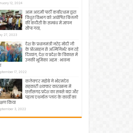
nuary 12, 2024
आम आदमी पार्टी कबीरधाम द्वारा
विधुत विभाग को अघोषित बिजली
की कटौती के सम्बंध में ज्ञापन
सौंपा गया,
y 27, 2023
देश के प्रधानमंत्री नरेंद्र मोदी जी
के प्रोत्साहन से अत्मिनिर्भर बन रहे
दिव्यांग, देश व प्रदेश के विकास में
उनकी भूमिका अहम : भावना
ा
ptember 17, 2022
कलेक्टर महोबे ने भोरमदेव
सहकारी शक्कर कारखाना में
छत्तीसगढ़ प्रदेश का सबसे बड़ा और
पहला एथनॉल प्लांट के कार्यो का
क्षण किया
ptember 3, 2022