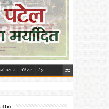
धर्म अध्यात्म
राशिफल
सेहत
ather