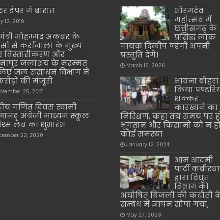
क्टर डंपर मे बारात
भोरमदेव
महोत्सव में
y 12, 2019
छत्तीसगढ़ के
ंत्री मोहम्मद अकबर के
प्रसिद्ध लोक
ासों से कर्रानाला के मुख्य
गायक दिलीप षडंगी अपनी
 विस्तारीकरण और
प्रस्तुति देंगे।
ापुर जलाशय के मरम्मत
March 16, 2026
लिए जल संसाधन विभाग ने
करोड़ों की मंजूरी
भावना बोहरा 
किया पण्डरि
ptember 25, 2021
शक्कर
्ट्रीय गणित दिवस स्वामी
कारखाने का
मानंद अंग्रेजी माध्यम स्कूल
निरिक्षण, कहा तय समय पर ह
मैथ्स लैब का शुभारंभ
भुगतान और किसानों को न ह
कोई समस्या
cember 22, 2020
January 12, 2024
आम आदमी
पार्टी कबीरध
द्वारा विधुत
विभाग को
अघोषित बिजली की कटौती क
सम्बंध में ज्ञापन सौंपा गया,
May 27, 2023