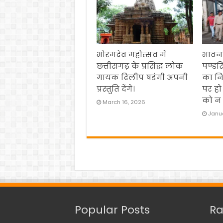
भोरमदेव महोत्सव में
भावना
छत्तीसगढ़ के प्रसिद्ध लोक
पण्डर
गायक दिलीप षडंगी अपनी
का नि
प्रस्तुति देंगे।
पर हो
को न 
March 16, 2026
Janua
Popular Posts
Ra