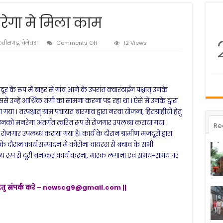
नरेगा मे मिला काम
on
त्तीसगढ़
,
बेमेतरा
Comments Off
12 Views
प्रवासी
मजदूरों
को
मनरेगा
मे
मजदूर के रूप में बाहर से गांव आने के उपरांत क्वारंटाईन पश्चात् उनके
मिला
े उन्हे आर्थिक तंगी का सामना करना पड़ रहा था । ऐसे में उनके द्वारा
काम
गया । तत्पश्चात् ग्राम पंचायत बारगांव द्वारा नरवा योजना, हितग्राहीयों हेतु
उनको मनरेगा अंतर्गत त्वरित रूप से रोजगार उपलब्ध कराया गया ।
Re
ोजगार उपलब्ध कराया गया है। कार्य के दौरान ग्रामीण मजदूरो द्वारा
 दौरान कार्य सम्पादन में कोरोना वायरस से बचाव के सभी
ख्य रूप से दूरी बनाकर कार्य करना, मास्क लगाना एवं समय-समय पर
ेतु संपर्क करे –
newscg9@gmail.com
||