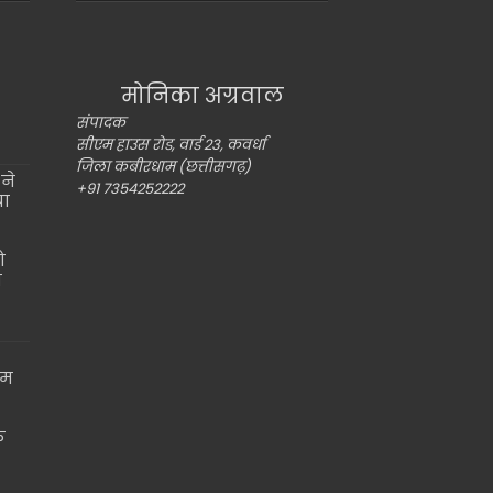
मोनिका अग्रवाल
संपादक
सीएम हाउस रोड, वार्ड 23, कवर्धा
जिला कबीरधाम (छत्तीसगढ़)
ने
+91 7354252222
या
ो
ो
ाम
े