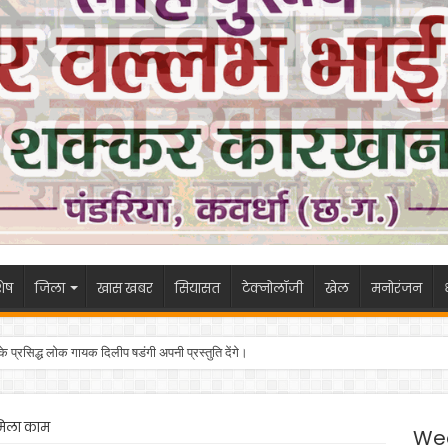
ेष
जिला
खास खबर
सियासत
टेक्नोलॉजी
खेल
मनोरंजन
 के प्रसिद्ध लोक गायक दिलीप षडंगी अपनी प्रस्तुति देंगे।
 मिला काम
We