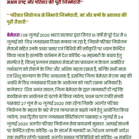
सक्षम राष्ट्र और परिवार की पूरी जिम्मेदारी’’
c
itt
a
e
ar
की
तैयारी
e
er
ts
gr
e
’’ परिवार नियोजन से निभाये जिम्मेदारी, मां और बच्चें के स्वास्थ्य की
पुरी तैयारी’’
b
A
a
o
p
m
बेमेतरा
| 08 जुलाई 2020 भारत सरकार द्वारा विगत 10 वर्षों से पूरे देश में 11
जुलाई को विश्व जनसंख्या दिवस मनाया जा रहा है, जिसमें परिवार नियोजन
o
p
सेवाओं सहित उनके प्रचार प्रसार एवं विधियों की स्वीकृति पर ध्यान केन्द्रित
k
किया जाता है। हालांकि वर्तमान में देश कोविड-19 महामारी के बचाव हेतु
संघर्षरत है, किन्तु प्रजनन स्वास्थ्य सेवाओं का प्रावधान न केवल अवांछित
गर्भधारण को रोकने के लिए और अधिक महत्व रखता है, बल्कि सभी माता
एवं शिशु कल्याण के लिए आवश्यक है, इसलिए जिला बेमेतरा में एक माह की
अवधि में विश्व जनसंख्या दिवस के आयोजन को जारी रखना अनिवार्य है।
कलेक्टर शिव अनंत तायल, जिला बेमेतरा के द्वारा जानकारी दी गई कि
कार्यक्रम का आयोजन दो चरणों में किया जायेगा, प्रथम चरण दंपत्ति संपर्क
पखवाड़ा 27 जून से 10 जुलाई 2020 तक रहेगा जिसके अंतर्गत परिवार
नियोजन के महत्व के बारे में एवं जागरूकता बढ़ाये जाने हेतु आयोजित किया
जायेगा, तथा द्वितीय चरण जनसंख्या स्थिरीकरण पखवाड़ा 11 जुलाई से 24
जुलाई 2020 अंतर्गत परिवार नियोजन सेवा प्रावधानों मुख्यतः अस्थाई साधनों
पर केन्द्रित रहेगा। कोविड-19 के संदर्भ में नसबंदी आॅपरेशन आगामी आदेश
तक स्थगित रहेंगी। पखवाड़े अंतर्गत समस्त गतिविधियों को कोविड-19 संबंधित