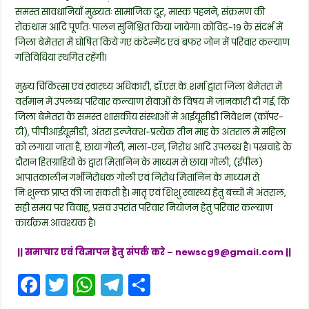
समस्त सावधानियाँ मुख्यतः सामाजिक दूर, मास्क पहनने, संक्रमण की
रोकथाम आदि पूर्णतः पालन सुनिश्चित किया जायेगा। कोविड-19 के संदर्भ में
जिला बेमेतरा में घोषित किये गए कंटेन्मेंट एवं बफर जोन में परिवार कल्याण
गतिविधियां स्थगित रहेंगी।
मुख्य चिकित्सा एवं स्वास्थ्य अधिकारी, डाॅ.एस.के.शर्मा द्वारा जिला बेमेतरा में
वर्तमान में उपलब्ध परिवार कल्याण सेवाओं के विषय में जानकारी दी गई, कि
जिला बेमेतरा के समस्त शासकीय संस्थाओं में आईयूसीडी निवेशन (काॅपर-
टी), पीपीआईयूसीडी, अंतरा इन्जेक्श-प्रत्येक तीन माह के अंतराल में महिला
को लगाया जाता है, छाया गोली, माला-एन, निरोध आदि उपलब्ध है। पखवाडे के
दौरान हितग्राहियों के द्वारा मितानिन के माध्यम से छाया गोली, (ईपील)
आपातकालीन गर्भनिरोधक गोली एवं निरोध मितानिन के माध्यम से
निःशुल्क प्राप्त की जा सकती है। मातृ एवं शिशु स्वास्थ्य हेतु बच्चों में अंतराल,
सही समय पर विवाह, प्रसव उपरांत परिवार नियोजन हेतु परिवार कल्याण
कार्यक्रम आवश्यक है।
|| समाचार एवं विज्ञापन हेतु संपर्क करे –
newscg9@gmail.com
||
F
T
W
T
S
a
w
h
el
h