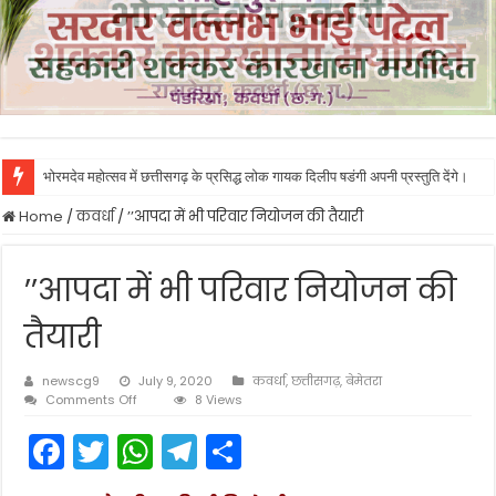
भोरमदेव महोत्सव में छत्तीसगढ़ के प्रसिद्ध लोक गायक दिलीप षडंगी अपनी प्रस्तुति देंगे।
Home
/
कवर्धा
/
’’आपदा में भी परिवार नियोजन की तैयारी
’’आपदा में भी परिवार नियोजन की
तैयारी
newscg9
July 9, 2020
कवर्धा
,
छत्तीसगढ़
,
बेमेतरा
on
Comments Off
8 Views
’’आपदा
F
T
W
T
S
में
भी
a
w
h
el
h
परिवार
नियोजन