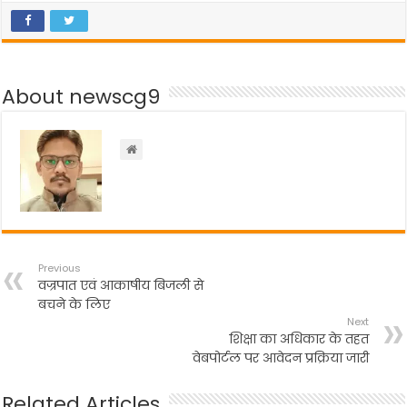
c
itt
a
e
ar
e
er
ts
gr
e
b
A
a
About newscg9
o
p
m
o
p
k
Previous
वज्रपात एवं आकाषीय बिजली से
बचने के लिए
Next
शिक्षा का अधिकार के तहत
वेबपोर्टल पर आवेदन प्रक्रिया जारी
Related Articles