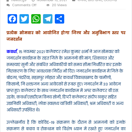
on
Comments Off
20 Views
जिला
F
T
W
T
S
कलेक्टर
रमेश
a
w
h
el
h
शर्मा
ने
प्रत्येक सोमवार को आयोजित होगा जिला और अनुविभाग स्तर पर
c
itt
a
e
ar
कलेक्ट्रोरेट
जनदर्शन
कार्यालय
e
er
ts
gr
e
में
लगाये
कवर्धा
, 15 नवम्बर 2021 कलेक्टर रमेश कुमार शर्मा ने आज सोमवार को
b
A
a
जनदर्शन
जनदर्शन कार्यक्रम के तहत जिले के आमजनों की मांग, शिकायत और
में
o
p
m
समस्याएं सुनी और संबंधित अधिकारियों को समय सीमा निर्धारित कर इसके
आवेदकों
की
निराकरण के लिए आवश्यक निर्देश भी दिए। जनदर्शन कार्यक्रम में जिले के
o
p
उमड़ी
बोडला, पंडरिया, सहसपुर लोहारा और कवर्धा विकासखण्ड के ग्रामीणों,
भीड़
k
किसानों, निःशक्तजन अन्य आवेदको से रूबरू हुए। जनदर्शन में 33 आवेदन
प्राप्त हुए। कलेक्टर के साथ जनदर्शन कार्यक्रम में अपर कलेक्टर बी.एस.
उइके, कवर्धा एसडीएम विनय सोनी, डिप्टी कलेक्टर संदीप ठाकुर सहित
उद्यानिकी अधिकारी, लोक स्वास्थ्य यांत्रिकी अधिकारी, श्रम अधिकारी व अन्य
अधिकारी उपस्थित थे।
उल्लेखनीय है कि कोविड-19 संक्रमण के दौरान से आमजनों को इनके
संक्रमण से बचाव व रोकथाम को विशेष ध्यान में रखते हुए जनदर्शन का