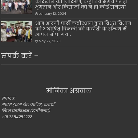
कारखाने का निरिक्षण, कहा तय समय पर हो
भुगतान और किसानों को न हो कोई समस्या
January 12, 2024
आम आदमी पार्टी कबीरधाम द्वारा विधुत विभाग
को अघोषित बिजली की कटौती के सम्बंध में
ज्ञापन सौंपा गया,
May 27, 2023
संपर्क करें –
मोनिका अग्रवाल
संपादक
सीएम हाउस रोड, वार्ड 23, कवर्धा
जिला कबीरधाम (छत्तीसगढ़)
+91 7354252222