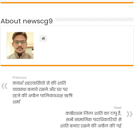
e
er
ts
gr
e
b
A
a
About newscg9
o
p
m
o
p
k
Previous
कवर्धा शहरवासियों से की शांति
व्यवस्था बनाये रखने और घर पर
रहने की अपील पालिकाध्यक्ष ऋषि
शर्मा
Next
कबीरधाम जिला शांति का टापू है,
सभी सामाजिक पदाधिकारियों से
शांति बनाए रखने की अपील की गई