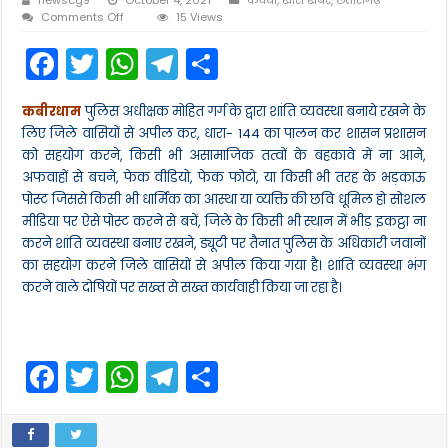
on
Comments Off
15 Views
कबीरधाम
F
T
W
T
S
पुलिस
अधीक्षक
a
w
h
el
h
मोहित
गर्ग
कबीरधाम
पुलिस अधीक्षक मोहित गर्ग के द्वारा शांति व्यवस्था बनाये रखने के
c
itt
a
e
ar
के
लिए जिले वासियों से अपील कर, धारा- 144 का पालन कर शासन प्रशासन
द्वारा
e
er
ts
gr
e
जिले
को सहयोग करने, किसी भी असामाजिक तत्वों के बहकावे में ना आने,
वासियों
अफवाहों से बचने, फेक वीडियो, फेक फोटो, या किसी भी तरह के भड़काऊ
b
A
a
से
पोस्ट जिससे किसी भी धार्मिक का आस्था या व्यक्ति की छवि धूमिल हो सोशल
शांति
o
p
m
मीडिया पर ऐसे पोस्ट करने से बचें, जिले के किसी भी स्थान में भीड़ इकट्ठा ना
व्यवस्था
बनाए
o
p
करने शांति व्यवस्था बनाए रखने, ड्यूटी पर तैनात पुलिस के अधिकारी जवानों
रखने
का सहयोग करने जिले वासियों से अपील किया गया है। शांति व्यवस्था भंग
के
k
करने वाले दोषियों पर सख्त से सख्त कार्यवाही किया जा रहा है।
लिए
“अपील”
किया
गया।
F
T
W
T
S
a
w
h
el
h
c
itt
a
e
ar