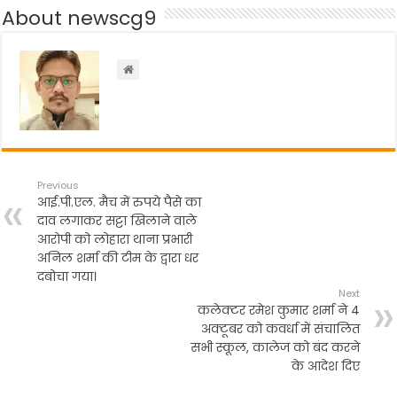
b
A
a
About newscg9
o
p
m
o
p
k
Previous
आई.पी.एल. मैच में रुपये पैसे का
दाव लगाकर सट्टा खिलाने वाले
आरोपी को लोहारा थाना प्रभारी
अनिल शर्मा की टीम के द्वारा धर
दबोचा गया।
Next
कलेक्टर रमेश कुमार शर्मा ने 4
अक्टूबर को कवर्धा में संचालित
सभी स्कूल, कालेज को बंद करने
के आदेश दिए