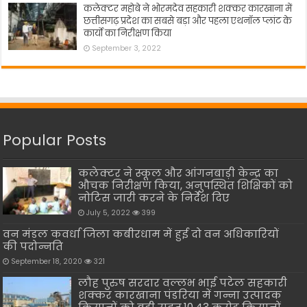
कलेक्टर महोबे ने भोरमदेव सहकारी शक्कर कारखाना में
छत्तीसगढ़ प्रदेश का सबसे बड़ा और पहला एथनॉल प्लांट के
कार्यो का निरीक्षण किया
September 3, 2022
Popular Posts
कलेक्टर ने स्कूल और आंगनबाड़ी केन्द्र का
औचक निरीक्षण किया, अनुपस्थित शिक्षिकों को
नोटिस जारी करने के निर्देश दिए
July 5, 2022
399
वन मंडल कवर्धा जिला कबीरधाम में हुई दो वन अधिकारियों
की पदोन्नति
September 18, 2020
321
लौह पुरुष सरदार वल्लभ भाई पटेल सहकारी
शक्कर कारखाना पंडरिया में गन्ना उत्पादक