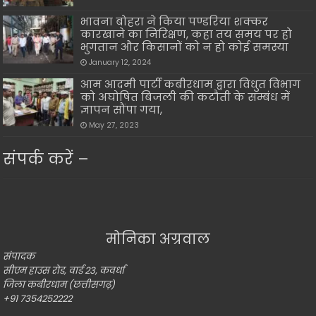
भावना बोहरा ने किया पण्डरिया शक्कर
कारखाने का निरिक्षण, कहा तय समय पर हो
भुगतान और किसानों को न हो कोई समस्या
January 12, 2024
आम आदमी पार्टी कबीरधाम द्वारा विधुत विभाग
को अघोषित बिजली की कटौती के सम्बंध में
ज्ञापन सौंपा गया,
May 27, 2023
संपर्क करें –
मोनिका अग्रवाल
संपादक
सीएम हाउस रोड, वार्ड 23, कवर्धा
जिला कबीरधाम (छत्तीसगढ़)
+91 7354252222