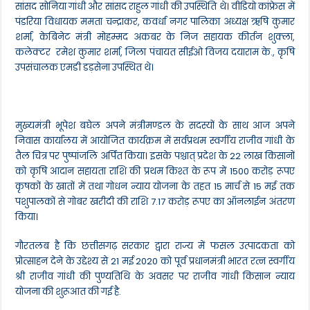
सांसद सोनिया गांधी और सांसद राहुल गांधी की उपस्थिति थे। वीडियो कांफ्रेस में
पंडरिया विधायक ममता चन्द्राकर, कवर्धा नगर पालिका अध्यक्ष ऋषि कुमार
शर्मा, केबिनेट मंत्री मोहम्मद अकबर के निज सहायक कीर्तन शुक्ला,
कलेक्टर रमेश कुमार शर्मा, जिला पंचायत सीईओ विजय दयाराम के., कृषि
उपसंचालक एमडी डड़सेना उपस्थित थे।
मुख्यमंत्री भूपेश बघेल अपने मंत्रीमण्डल के सदस्यों के साथ आज अपने
निवास कार्यालय में आयोजित कार्यक्रम में सर्वप्रथम स्वर्गीय राजीव गांधी के
तैल चित्र पर पुष्पांजलि अर्पित किया। इसके पश्चात् प्रदेश के 22 लाख किसानों
को कृषि आदान सहायता राशि की प्रथम किश्त के रूप में 1500 करोड़ रूपए
कृषकों के खातों में तथा गोधन न्याय योजना के तहत 15 मार्च से 15 मई तक
पशुपालकों से गोबर खरीदी की राशि 7.17 करोड़ रूपए का ऑनलाईन अंतरण
किया।
गौरतलब है कि छत्तीसगढ़ सरकार द्वारा राज्य में फसल उत्पादकता को
प्रोत्साहन देने के उद्देश्य से 21 मई 2020 को पूर्व प्रधानमंत्री भारत रत्न स्वर्गीय
श्री राजीव गांधी की पुण्यतिथि के अवसर पर राजीव गांधी किसान न्याय
योजना की शुरूआत की गई है.