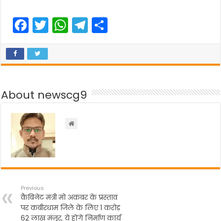
F
T
W
T
S
a
w
h
el
h
c
itt
a
e
ar
e
er
ts
gr
e
b
A
a
About newscg9
o
p
m
o
p
k
Previous
कैबिनेट मंत्री मो अकबर के प्रस्ताव
पर कबीरधाम जिले के लिए 1 करोड़
62 लाख मंज़ूर, ये होंगे निर्माण कार्य