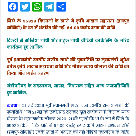
F
T
W
T
S
गांधी
किसान
a
w
h
el
h
न्याय
योजना,
जिले के 95929 किसानों के खाते में कृषि आदान सहायता (इनपुट
c
itt
a
e
ar
किसानों
सब्सिडी) के रूप में अंतरित की गई-64.09 करोड़ रूपए की राशि
को
e
er
ts
gr
e
खरीफ
सीजन
दिल्ली से सोनिया गांधी और राहुल गांधी वीडियो कांफ्रेसिंग के जरिए
b
A
a
2020-
कार्यक्रम हुए शामिल
21
o
p
m
की
पहली
पूर्व प्रधानमंत्री स्वर्गीय राजीव गांधी की पुण्यतिथि पर मुख्यमंत्री भूपेश
o
p
किश्त
बघेल कृषि आदान सहायता राशि और गोधन न्याय योजना की राशि का
का
k
किया ऑनलाईन अंतरण
भुगतान
मंत्रीपरिषद के सदस्यगण, सांसद, विधायक सहित अन्य जनप्रतिनिधि
हुए शामिल,
कवर्धा
| 21 मई 2021। पूर्व प्रधानमंत्री भारत रत्न स्वर्गीय राजीव गांधी की
पुण्यतिथि आज 21 मई को छत्तीसगढ़ सरकार द्वारा राजीव गांधी किसान न्याय
योजना के तहत खरीफ सीजन 2020-21 की पहली किश्त के रूप में जिले के
95929 किसानों के खाते में 64.09 करोड़ रूपए कृषि आदान सहायता राशि
(इनपुट सब्सिडी) उनके खातों में अंतरित की गई। वीडियो कांफ्रेंसिंग के जरिए