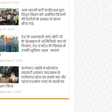
nuary 12, 2024
आम आदमी पार्टी कबीरधाम द्वारा
विधुत विभाग को अघोषित बिजली
की कटौती के सम्बंध में ज्ञापन
सौंपा गया,
y 27, 2023
देश के प्रधानमंत्री नरेंद्र मोदी जी
के प्रोत्साहन से अत्मिनिर्भर बन रहे
दिव्यांग, देश व प्रदेश के विकास में
उनकी भूमिका अहम : भावना
ा
ptember 17, 2022
कलेक्टर महोबे ने भोरमदेव
सहकारी शक्कर कारखाना में
छत्तीसगढ़ प्रदेश का सबसे बड़ा और
पहला एथनॉल प्लांट के कार्यो का
क्षण किया
ptember 3, 2022