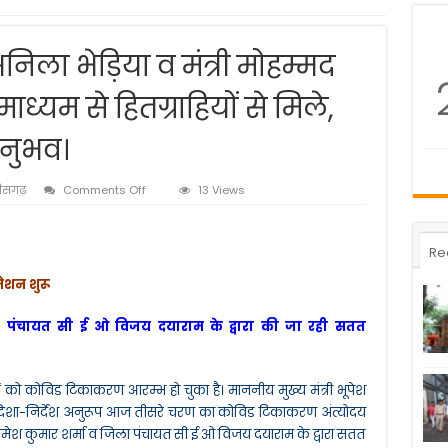
 अनिला भेड़िया व मंत्री मोहम्मद
्यम से हितग्राहियों से मिले,
नुभव।
on
तीसगढ़
Comments Off
13 Views
जिले
की
प्रभारी
Re
मंत्री
अनिला
नेशन शुरू
भेड़िया
व
ा पंचायत सी ई ओ विजय दयाराम के द्वारा की जा रही सतत
मंत्री
मोहम्मद
अकबर
गूगल
ोगों को कोविड टिकाकरण आरम्भ हो चुका है। माननीय मुख्य मंत्री भूपेश
मीट
के
प्राप्त दिशा-निर्देश अनुरूप आज तीसरे चरण का कोविड टिकाकरण अंत्योदय
माध्यम
 रमेश कुमार शर्मा व जिला पंचायत सी ई ओ विजय दयाराम के द्वारा सतत
से