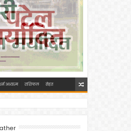
धर्म अध्यात्म
राशिफल
सेहत
ather