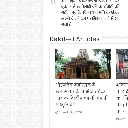
आज सुबह थोक सब्जी विक्रेताओं के
दुकान में छापेमारी की कार्यवाही की
गई है जबकि बिना अनुमति के थोक
सब्जी बेचने का परमिशन नही दिया
गया है.
Related Articles
भोरमदेव महोत्सव में
भावना
छत्तीसगढ़ के प्रसिद्ध लोक
पण्डर
गायक दिलीप षडंगी अपनी
का नि
प्रस्तुति देंगे।
पर हो
को न 
March 16, 2026
Janua