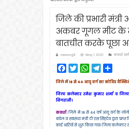
जिले की प्रभारी मंत्री
अकबर गूगल मीट के माध
बातचीत करके पूछा अ
newscg9
May 1, 2021
कवर्धा
,
छत्
F
T
W
T
S
a
w
h
el
h
जिले में 18 से 44 आयु वर्ग का कोविड वैक्सि
c
itt
a
e
ar
e
er
ts
gr
e
जिला कलेक्टर रमेश कुमार शर्मा व जिल
निगरानी।
b
A
a
o
p
m
कवर्धा
। जिले में 18 से 44 वर्ष आयु वर्ग के ल
बघेल व स्वास्थ्य मंत्री टी एस सिंहदेव द्वारा 
o
p
कार्ड धारियों से शुरू किया गया। जिला कलेक्टर