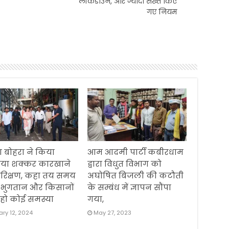
लॉकडाउन, और ज्यादा सख्त किए
गए नियम
 बोहरा ने किया
आम आदमी पार्टी कबीरधाम
िया शक्कर कारखाने
द्वारा विधुत विभाग को
रिक्षण, कहा तय समय
अघोषित बिजली की कटौती
 भुगतान और किसानों
के सम्बंध में ज्ञापन सौंपा
हो कोई समस्या
गया,
ry 12, 2024
May 27, 2023