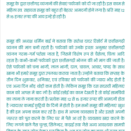
समूह के द्वारा छत्तीगढ़ व्यंजानों की सेवाएं पर्यटकों को दी जा रही है। इस काम से
महिला स्व. सहायता समूह को बहुत ही बेहतर आमदनी होने लगा है। प्रति माह 12
से 15 हजार रूपए की आय इन्हें हो रही है।
समूह की अध्यक्ष धर्मिन बाई ने बताया कि सरोधा दादर रिसोर्ट में छत्तीसगढ़ी
व्यंजन की मांग बनी रहती है। पर्यटकों को उनके इच्छा अनुसार छत्तीसगढ़ी
व्यंजन गरमा-गर्म परोसा जाता है, जिसमें विशेष रूप से चैसेला, चिला आदि
रहता है। कभी-कभी पर्यटकों द्वारा छत्तीसगढ़ी भोजन की भी मांग की जाती है।
ऐसे पर्यटकों को चना भाजी, लाल भाजी, दाल, चावल, आचार, पापड़ के साथ
खाना भी हमारे समूह द्वारा उपलब्ध कराया जाता है। उन्होंने बताया कि सप्ताह के
तीन दिन शुक्रवार, शनिवार, एवं रविवार को पर्यटकों की ज्यादा भीड़ होती है
एवं अन्य दिन भीड़ थोड़ी कम होती है। लेकिन समूह कि दस सदस्यी महिलाएं
काम को आपस में बाट ली है। कोई रसोई का काम देखती है तो कोई सामग्रियों
का लाना ले जाना करती है। प्रत्येक माह 12 से 15 हजार रूपए की आमदनी होता
है ज्यादातर कमाई छुट्टियों के दिनों में होती है। हम सभी समूह की महिलाएं खुश
है की हम अपना काम कर रहें है। हाथ में आपना व्यवसाय है और इससे अपनी
जरूरत को पूरा करने के लिए घर में पैसे आ रहें है। व्यवसाय खड़ा करने के
लिए लगने वाले गैस चुल्हा, सिलेन्डर, कढ़ाई तवा जैसे अन्य आवश्यक सामग्री