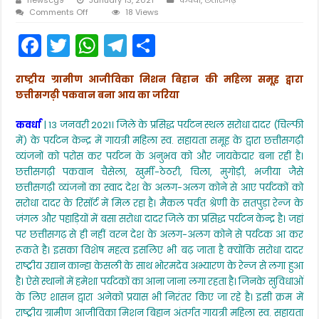
on
Comments Off
18 Views
प्रकृति
F
T
W
T
S
की
गोद
a
w
h
el
h
में
बसा
राष्ट्रीय ग्रामीण आजीविका मिशन बिहान की महिला समूह द्वारा
c
itt
a
e
ar
जिले
छत्तीसगढ़ी पकवान बना आय का जरिया
का
e
er
ts
gr
e
प्रसिद्ध
पर्यटन
कवर्धा
| 13 जनवरी 2021। जिले के प्रसिद्ध पर्यटन स्थल सरोधा दादर (चिल्फी
b
A
a
स्थल
में) के पर्यटन केन्द्र में गायत्री महिला स्व. सहायता समूह के द्वारा छत्तीसगढ़ी
सरोधा
o
p
m
व्यंजनों को परोस कर पर्यटन के अनुभव को और जायकेदार बना रहीं है।
दादर
में
छत्तीसगढ़ी पकवान चैसेला, खुर्मी-ठेठरी, चिला, मुगोड़ी, भजीया जैसे
o
p
छत्तीसगढी
छत्तीसगढ़ी व्यंजनों का स्वाद देश के अलग-अलग कोने से आए पर्यटकों को
व्यंजनों
k
सरोधा दादर के रिसॉर्ट में मिल रहा है। मैकल पर्वत श्रेणी के सतपुड़ा रेन्ज के
का
लुफ्त
जंगल और पहाड़ियों में बसा सरोधा दादर जिले का प्रसिद्ध पर्यटन केन्द्र है। जहां
ले
पर छत्तीसगढ़ से ही नहीं वरन देश के अलग-अलग कोने से पर्यटक आ कर
रहे
रूकते है। इसका विशेष महत्व इसलिए भी बढ़ जाता है क्योंकि सरोधा दादर
पर्यटक
राष्ट्रीय उद्यान कान्हा केसली के साथ भोरमदेव अभ्यारण के रेन्ज से लगा हुआ
है। ऐसे स्थानों में हमेशा पर्यटकों का आना जाना लगा रहता है। जिनके सुविधाओं
के लिए शासन द्वारा अनेकों प्रयास भी निरंतर किए जा रहे है। इसी क्रम में
राष्ट्रीय ग्रामीण आजीविका मिशन बिहान अंतर्गत गायत्री महिला स्व. सहायता