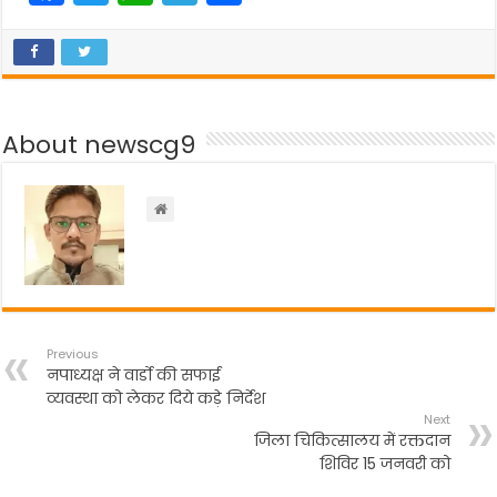
a
w
h
el
h
c
itt
a
e
ar
e
er
ts
gr
e
b
A
a
About newscg9
o
p
m
o
p
k
Previous
नपाध्यक्ष ने वार्डो की सफाई
व्यवस्था को लेकर दिये कड़े निर्देश
Next
जिला चिकित्सालय में रक्तदान
शिविर 15 जनवरी को