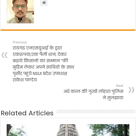
o
p
k
Previous
रायगढ़ एनएसयूआई के द्वारा
एकरुपया,एक पैली धान, देकर
बढ़ाये किसानों का सम्मान “की
मुहिम लेकर अपने साथियों के साथ
पुसौर पहुंचे NSUI प्रदेश उपाध्यक्ष
राकेश पाण्डेय
Next
अंधे कत्ल की गुत्थी लोहारा पुलिस
ने सुलझाया
Related Articles