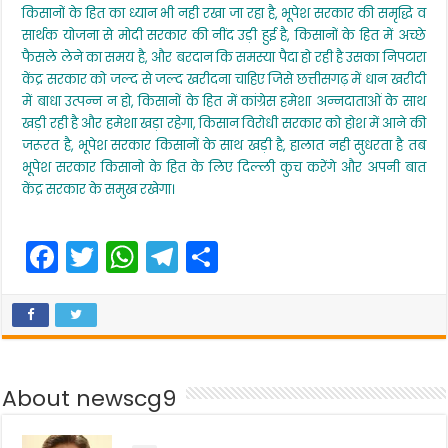
किसानों के हित का ध्यान भी नही रखा जा रहा है, भूपेश सरकार की समृद्धि व
सार्थक योजना से मोदी सरकार की नींद उड़ी हुई है, किसानों के हित में अच्छे
फैसले लेने का समय है, और बरदान कि समस्या पैदा हो रही है उसका निपटारा
केंद्र सरकार को जल्द से जल्द खरीदना चाहिए जिसे छत्तीसगढ़ में धान खरीदी
में बाधा उत्पन्न न हो, किसानों के हित में कांग्रेस हमेशा अन्नदाताओं के साथ
खड़ी रही है और हमेशा खड़ा रहेगा, किसान विरोधी सरकार को होश में आने की
जरूरत है, भूपेश सरकार किसानों के साथ खड़ी है, हालात नही सुधरता है तब
भूपेश सरकार किसानो के हित के लिए दिल्ली कुच करेंगे और अपनी बात
केंद्र सरकार के समुख रखेगा।
F
T
W
T
S
a
w
h
el
h
c
itt
a
e
ar
e
er
ts
gr
e
b
A
a
About newscg9
o
p
m