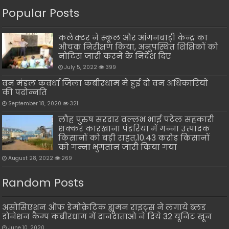
Popular Posts
कलेक्टर ने स्कूल और आंगनबाड़ी केन्द्र का
औचक निरीक्षण किया, अनुपस्थित शिक्षिकों को
नोटिस जारी करने के निर्देश दिए
July 5, 2022
399
वन मंडल कवर्धा जिला कबीरधाम में हुई दो वन अधिकारियों
की पदोन्नति
September 18, 2020
321
लौह पुरुष सरदार वल्लभ भाई पटेल सहकारी
शक्कर कारखाना पंडरिया में गन्ना उत्पादक
किसानों को बड़ी राहत,10.43 करोड़ किसानों
को गन्ना भुगतान ज़ारी किया गया
August 28, 2022
269
Random Posts
असोसिएशन ऑफ डेमोक्रेटिक ह्यूमन राइट्स ने लगाये ब्लड
डोनेशन कैम्प कबीरधाम में दानदाताओ ने दिये 32 यूनिट खून
June 10, 2020