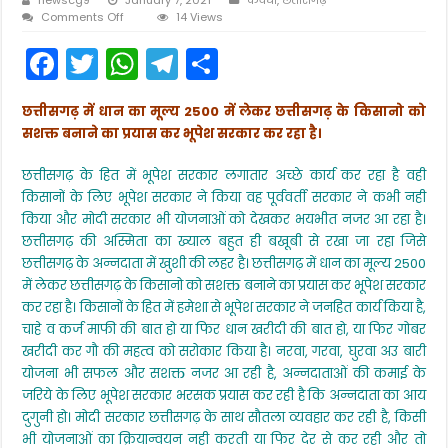
on
Comments Off
14 Views
भूपेश
F
T
W
T
S
सरकार
की
a
w
h
el
h
योजनाओं
से
छत्तीसगढ़ में धान का मूल्य 2500 में लेकर छत्तीसगढ़ के किसानो को
c
itt
a
e
ar
केंद्र
सशक्त बनाने का प्रयास कर भूपेश सरकार कर रहा है।
में
e
er
ts
gr
e
हलचल
मची
छत्तीसगढ़ के हित में भूपेश सरकार लगातार अच्छे कार्य कर रहा है वही
b
A
a
:मनीष
किसानों के लिए भूपेश सरकार ने किया वह पूर्ववर्ती सरकार ने कभी नही
चन्द्रवंशी
o
p
m
किया और मोदी सरकार भी योजनाओं को देखकर भयभीत नजर आ रहा है।
जिला
सचिव,
छत्तीसगढ़ की अस्मिता का ख्याल बहुत ही बखूबी से रखा जा रहा जिसे
o
p
जिला
छत्तीसगढ़ के अन्नदाता में खुशी की लहर है। छत्तीसगढ़ में धान का मूल्य 2500
संयोजक
k
में लेकर छत्तीसगढ़ के किसानो को सशक्त बनाने का प्रयास कर भूपेश सरकार
एनएसयूआई
कवर्धा
कर रहा है। किसानों के हित में हमेशा से भूपेश सरकार ने जनहित कार्य किया है,
चाहे व कर्ज माफी की बात हो या फिर धान खरीदी की बात हो, या फिर गोबर
खरीदी कर गौ की महत्व को सरोकार किया है। नरवा, गरवा, घुरवा अउ बारी
योजना भी सफल और सशक्त नजर आ रही है, अन्नदाताओं की कमाई के
जरिये के लिए भूपेश सरकार भरसक प्रयास कर रही है कि अन्नदाता का आय
दुगुनी हो। मोदी सरकार छत्तीसगढ़ के साथ सौतला व्यवहार कर रही है, किसी
भी योजनाओं का क्रियान्वयन नही करती या फिर देर से कर रही और तो