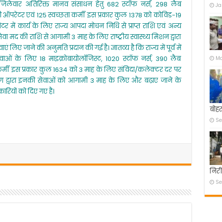
अतिरिक्त
 में जिलेवार अतिरिक्त मानव संसाधन हेतु 682 स्टॉफ नर्स, 298 लैब
Ja
कर्मियों
्री ऑपरेटर एवं 125 स्वच्छता कर्मी इस प्रकार कुल 1378 को कोविड-19
को
र में कार्य के लिए राज्य आपदा मोचन निधि से प्राप्त राशि एवं अन्य
संविदा
पर
सेवा मद की राशि से आगामी 3 माह के लिए राष्ट्रीय स्वास्थ्य मिशन द्वारा
रखे
ं लिए जाने की अनुमति प्रदान की गई है। ज्ञातव्य है कि राज्य में पूर्व में
जाने
ं के लिए 18 माइक्रोबायोलॉजिस्ट, 1020 स्टॉफ नर्स, 390 लैब
Ma
की
ा कर्मी इस प्रकार कुल 1634 को 3 माह के लिए संविदा/कलेक्टर दर पर
अनुमति
प्रदेश
भाग द्वारा इनकी सेवाओं को आगामी 3 माह के लिए और बढ़ाए जाने के
मे
कारियों को दिए गए है।
1634
संविदा
बोहर
कर्मियों
की
Se
सेवाएं
तीन
माह
के
लिए
बढ़ायी
निरी
गई
Se