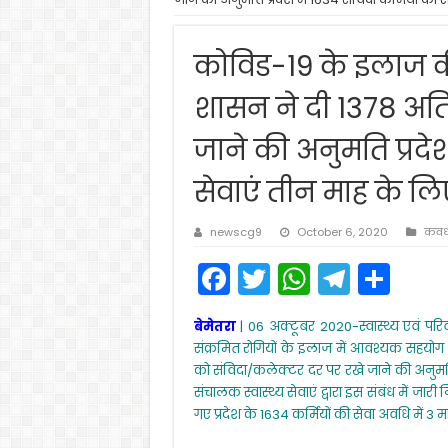
कोविड-19 के इलाज की
शासन ने दी 1378 अतिर
जाने की अनुमति प्रदेश
सेवाएं तीन माह के ल
newscg9
October 6, 2020
कवर्
F
T
W
T
S
a
w
h
el
h
बेमेतरा
| 06 अक्टूबर 2020-स्वास्थ्य एवं पर
c
itt
a
e
ar
संक्रमित रोगियों के इलाज में आवश्यक सहयोग
e
er
ts
gr
e
को संविदा/कलेक्टर दर पर रखे जाने की अनुमति स
संचालक स्वास्थ्य सेवाएं द्वारा इस संबंध में जारी न
b
A
a
गए प्रदेश के 1634 कर्मियों की सेवा अवधि में 3
o
p
m