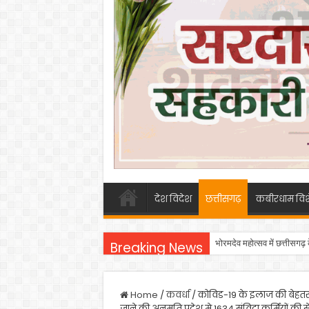
देश विदेश
छत्तीसगढ़
कबीरधाम विश
भोरमदेव महोत्सव में छत्तीसगढ़
Breaking News
Home
/
कवर्धा
/
कोविड-19 के इलाज की बेहतर व
जाने की अनुमति प्रदेश मे 1634 संविदा कर्मियों की