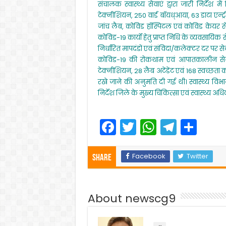
संचालक स्वास्थ्य सेवाएं द्वारा जारी निर्देश
o
p
टेक्नीशियन, 250 वार्ड बॉयध्आया, 63 डाटा एन्ट
k
जांच लैब, कोविड हॉस्पिटल एवं कोविड केयर सेंट
कोविड-19 कार्यों हेतु प्राप्त निधि के व्यवसायिक 
निर्धारित मापदंडों एवं संविदा/कलेक्टर दर पर सेवाए
कोविड-19 की रोकथाम एवं आपातकालीन सेवाओ
टेक्नीशियन, 28 लैब अटेंडेंट एवं 168 स्वच्छत
रखे जाने की अनुमति दी गई थी। स्वास्थ्य वि
निर्देश जिले के मुख्य चिकित्सा एवं स्वास्थ्य अधि
F
T
W
T
S
a
w
h
el
h
c
itt
a
e
ar
Facebook
Twitter
Share
e
er
ts
gr
e
b
A
a
About newscg9
o
p
m
o
p