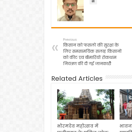
k
Previous
किसान को फसलों की सुरक्षा के
लिए समसामयिक सलाह किसानों
को कीट एवं बीमारियों रोकथाम
नियंत्रण की दी गई जानकारीे
Related Articles
भोरमदेव महोत्सव में
भावना