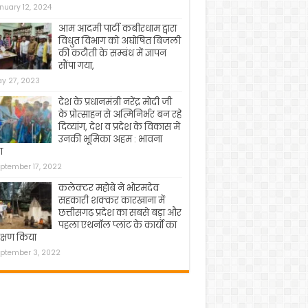
nuary 12, 2024
आम आदमी पार्टी कबीरधाम द्वारा
विधुत विभाग को अघोषित बिजली
की कटौती के सम्बंध में ज्ञापन
सौंपा गया,
y 27, 2023
देश के प्रधानमंत्री नरेंद्र मोदी जी
के प्रोत्साहन से अत्मिनिर्भर बन रहे
दिव्यांग, देश व प्रदेश के विकास में
उनकी भूमिका अहम : भावना
ा
ptember 17, 2022
कलेक्टर महोबे ने भोरमदेव
सहकारी शक्कर कारखाना में
छत्तीसगढ़ प्रदेश का सबसे बड़ा और
पहला एथनॉल प्लांट के कार्यो का
क्षण किया
ptember 3, 2022