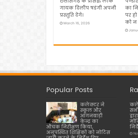
छत्तीसगढ़ के प्रसिद्ध लोक
पण्डर
गायक दिलीप षडंगी अपनी
का नि
प्रस्तुति देंगे।
पर हो
को न 
March 16, 2026
Janua
Popular Posts
Ra
कलेक्टर ने
कले
स्कूल और
सभी
आंगनबाड़ी
द्वा
केन्द्र का
मॉन
औचक निरीक्षण किया,
निर्
अनुपस्थित शिक्षिकों को नोटिस
No
जारी करने के निर्देश दिए