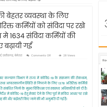
 बेहतर व्यवस्था के लिए
िक्त कर्मियों को संविदा पर रखे
 मे 1634 संविदा कर्मियों की
िए बढ़ायी गई
on
धा
,
छत्तीसगढ़
,
बेमेतरा
Comments Off
28 Views
कोविड-19
Re
के
इलाज
की
बेहतर
िवार कल्याण विभाग ने राज्य में कोविड-19 के संक्रमण की रोकथाम,
व्यवस्था
 तथा आपातकालीन स्थिति से निपटने के लिए 1378 अतिरिक्त कर्मियों
के
लिए
ंबंधित जिलों के मुख्य चिकित्सा एवं स्वास्थ्य अधिकारियों को दी है।
शासन
िर्देश में कोविड-19 हेतु सेवाएं देने के लिए पूर्व में संविदा आधार पर रखे
ने
 माह की और बढ़ोत्तरी किए जाने की भी अनुमति दी गई है।
दी
1378