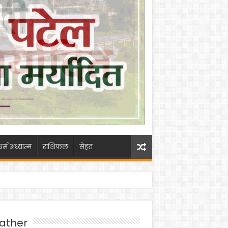
धर्म अध्यात्म
राशिफल
सेहत
ather