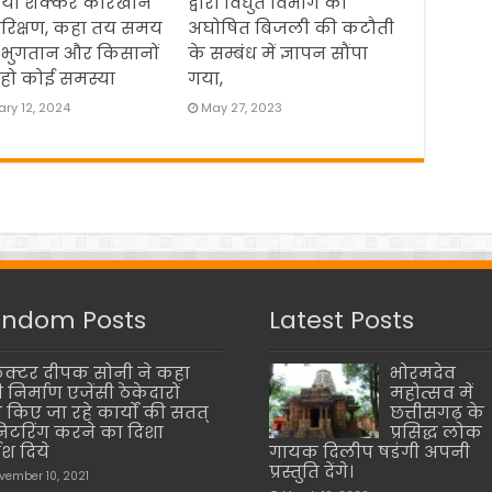
िया शक्कर कारखाने
द्वारा विधुत विभाग को
रिक्षण, कहा तय समय
अघोषित बिजली की कटौती
 भुगतान और किसानों
के सम्बंध में ज्ञापन सौंपा
हो कोई समस्या
गया,
ry 12, 2024
May 27, 2023
ndom Posts
Latest Posts
क्टर दीपक सोनी ने कहा
भोरमदेव
 निर्माण एजेंसी ठेकेदारों
महोत्सव में
रा किए जा रहे कार्यों की सतत्
छत्तीसगढ़ के
िटरिंग करने का दिशा
प्रसिद्ध लोक
देश दिये
गायक दिलीप षडंगी अपनी
प्रस्तुति देंगे।
vember 10, 2021